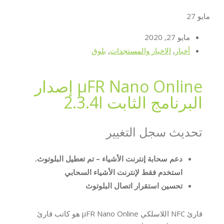
مايو
27
مايو 27, 2020
أخبار
,
الاخبار والمستجدات
,
بلوق
μFR Nano Online إصدار
البرنامج الثابت 2.3.4I
تحديث سجل التغيير
دعم سحابة إنترنت الأشياء – تم تعطيل البلوتوث.
استخدم فقط لإنترنت الأشياء السحابي
تحسين استقرار اتصال البلوتوث
قارئ NFC اللاسلكي μFR Nano Online هو كاتب قارئ