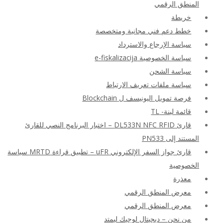
المنطق الرقمي
خريطة
خطط دعم فني مجانية ومتخصصة
سياسة الإرجاع والاسترداد
سياسة الخصوصية e-fiskalizacija
سياسة الشحن
سياسة ملفات تعريف الارتباط
فرصة تمويل اليونيسف ل Blockchain
قائمة لينة- TL
قارئ DL533N NFC RFID – اختبار البرنامج النصي للقارئ
المستند إلى PN533
قارئ جواز السفر الإلكتروني uFR – تطبيق قراءة MRTD سياسة
الخصوصية
معذرة
معرض المنطق الرقمي
معرض المنطق الرقمي
من نحن – ديجيتال لوجيك ليمتد