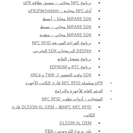
برنامج NFC مجاني – منسق بطاقة μFR
أداة NFC مجانية – uFR2FileSystem
MIFARE SDK مجانا – أبسط
MIFARE SDK مجاني – بسيط
MIFARE SDK مجاني – متقدم
برنامج القراءة السريعة NFC RFID
DESFire البرمجيات SDK التجريبي
برنامج تشغيل التتابع
برنامج RTC و EEPROM
SDK وقت الحضور ل TWR و XRCa
μFR سلسلة NFC RFID قارئ الكاتب الأجهزة
الدعم العام للأجهزة والبرامج
المنتجات – أدوات تطوير NFC RFID
DL533N XL OEM – libNFC NFC RFID قارئ
الكاتب
DL533R XL OEM
باور بريدج لالروبوت – PBA