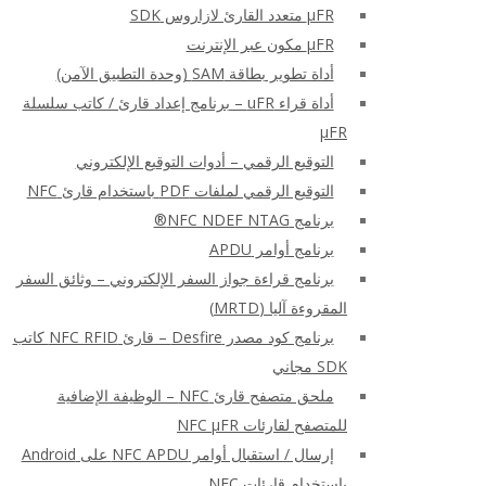
μFR متعدد القارئ لازاروس SDK
μFR مكون عبر الإنترنت
أداة تطوير بطاقة SAM (وحدة التطبيق الآمن)
أداة قراء uFR – برنامج إعداد قارئ / كاتب سلسلة
μFR
التوقيع الرقمي – أدوات التوقيع الإلكتروني
التوقيع الرقمي لملفات PDF باستخدام قارئ NFC
برنامج NFC NDEF NTAG®
برنامج أوامر APDU
برنامج قراءة جواز السفر الإلكتروني – وثائق السفر
المقروءة آليا (MRTD)
برنامج كود مصدر Desfire – قارئ NFC RFID كاتب
SDK مجاني
ملحق متصفح قارئ NFC – الوظيفة الإضافية
للمتصفح لقارئات NFC μFR
إرسال / استقبال أوامر NFC APDU على Android
باستخدام قارئات NFC