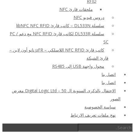
RFID
ملحقات قارئ NFC
دروس فيديو NFC
سلسلة DL533N – كاتب قارئ libNFC NFC RFID
سلسلة DL533R لكاتب قارئ NFC RFID مع دعم PC /
SC
كاتب قارئ NFC RFID اللاسلكي – μFR نانو أون لاين –
قارئ الشبكة
محول واجهة USB إلى RS485
اتصل بنا
اتصل بنا
الاحتفال بالذكرى السنوية ال 50 – Digital Logic Ltd معرض
الصور
سياسة الخصوصية
نهج ملفات تعريف الارتباط