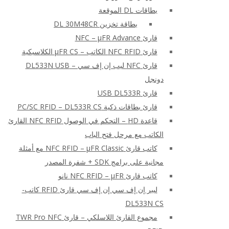
بطاقات DL الموقعة
بطاقة تخزين DL 30M48CR
قارئ NFC – μFR Advance
قارئ NFC RFID الكاتب – μFR CS الكلاسيكية
قارئ NFC ليب إن إف سي – DL533N USB
دونجل
قارئ USB DL533R
قارئ بطاقات ذكية PC/SC RFID – DL533R CS
قاعدة HD – التحكم في الوصول NFC RFID القارئ
الكاتب مع مرحل فتح الباب
كاتب قارئ NFC RFID – μFR Classic مع أمثلة
مجانية على برامج SDK + شفرة المصدر
كاتب قارئ NFC RFID – μFR نانو
ليبر إن إف سي إن إف سي قارئ RFID كاتب-
DL533N CS
مجموع القارئ اللاسلكي – قارئ TWR Pro NFC