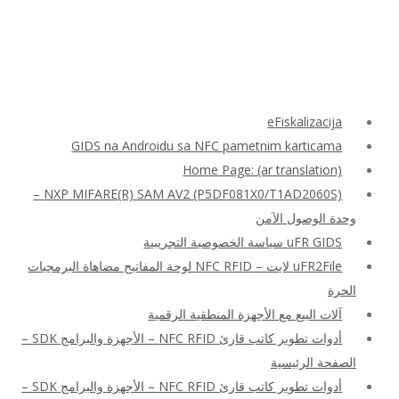
eFiskalizacija
GIDS na Androidu sa NFC pametnim karticama
Home Page: (ar translation)
NXP MIFARE(R) SAM AV2 (P5DF081X0/T1AD2060S) –
وحدة الوصول الآمن
uFR GIDS سياسة الخصوصية التجريبية
uFR2File لايت – NFC RFID لوحة المفاتيح مضاهاة البرمجيات
الحرة
آلات البيع مع الأجهزة المنطقية الرقمية
أدوات تطوير كاتب قارئ NFC RFID – الأجهزة والبرامج SDK –
الصفحة الرئيسية
أدوات تطوير كاتب قارئ NFC RFID – الأجهزة والبرامج SDK –