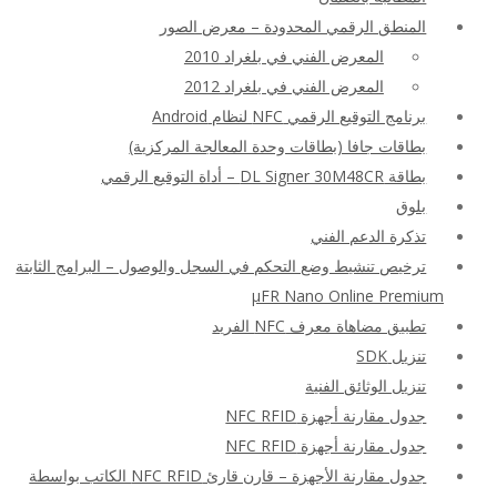
المنطق الرقمي المحدودة – معرض الصور
المعرض الفني في بلغراد 2010
المعرض الفني في بلغراد 2012
برنامج التوقيع الرقمي NFC لنظام Android
بطاقات جافا (بطاقات وحدة المعالجة المركزية)
بطاقة DL Signer 30M48CR – أداة التوقيع الرقمي
بلوق
تذكرة الدعم الفني
ترخيص تنشيط وضع التحكم في السجل والوصول – البرامج الثابتة
μFR Nano Online Premium
تطبيق مضاهاة معرف NFC الفريد
تنزيل SDK
تنزيل الوثائق الفنية
جدول مقارنة أجهزة NFC RFID
جدول مقارنة أجهزة NFC RFID
جدول مقارنة الأجهزة – قارن قارئ NFC RFID الكاتب بواسطة