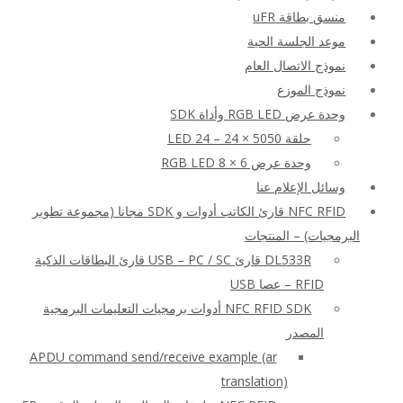
منسق بطاقة uFR
موعد الجلسة الحية
نموذج الاتصال العام
نموذج الموزع
وحدة عرض RGB LED وأداة SDK
حلقة LED 24 – 24 × 5050
وحدة عرض RGB LED 8 × 6
وسائل الإعلام عنا
NFC RFID قارئ الكاتب أدوات و SDK مجانا (مجموعة تطوير
البرمجيات) – المنتجات
DL533R قارئ USB – PC / SC قارئ البطاقات الذكية
RFID – عصا USB
NFC RFID SDK أدوات برمجيات التعليمات البرمجية
المصدر
APDU command send/receive example (ar
translation)