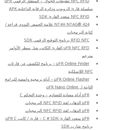
NFC RFID تطبيقات الجوال – المنطق الرقمي uFR
سلسلة قارئ الروبوت ودائرة الرقابة الداخلية APK
NFC RFID متعدد القارئ SDK
NT4H NTAG® 424 علامة الحمض النووي قراءة /
كتابة البرمجيات
RFID NFC برنامج التوقيع الرقمي SDK
uFR NFC RFD القارئ الكاتب شل سطر الأوامر
مترجم
μFR Online Finder – برنامج للكشف عن قارئات
NFC اللاسلكية
μFR Online Flasher – أداة برمجية وامضة للبرامج
الثابتة ل μFR Nano Online
μFR أداة مضادة للتصادم – وحدة التحكم C
μFR الذهاب لغة NFC RFID البرمجيات
μFR الذهاب لغة NFC RFID البرمجيات
μFR متعدد القارئ C # SDK – قارئ / كاتب μFR C
برنامج شارب SDK