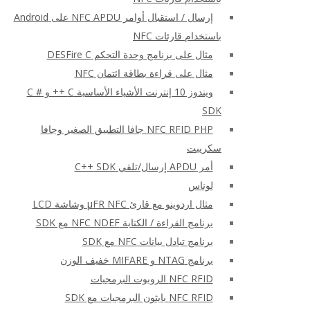
إرسال / استقبال أوامر NFC APDU على Android
باستخدام قارئات NFC
مثال على برنامج وحدة التحكم DESFire C
مثال على قراءة بطاقة ائتمان NFC
ويندوز 10 إنترنت الأشياء الأساسية C ++ و C #
SDK
NFC RFID PHP جافا التطبيق الصغير وجافا
سكريبت
أمر APDU إرسال/تلقي C++ SDK
لوناس
مثال اردوينو مع قارئ μFR NFC وشاشة LCD
برنامج القراءة / الكتابة NFC NDEF مع SDK
برنامج تبادل بيانات NFC مع SDK
برنامج NTAG و MIFARE خفيف الوزن
NFC RFID الروبوت البرمجيات
NFC RFID بايثون البرمجيات مع SDK