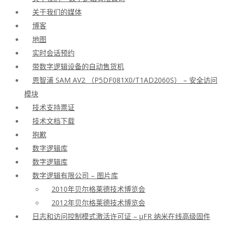
关于我们的媒体
博客
地图
实时会话预约
带数字逻辑设备的自动售货机
恩智浦 SAM AV2 （P5DF081X0/T1AD2060S） – 安全访问
模块
技术支持票证
技术文档下载
抱歉
数字逻辑库
数字逻辑库
数字逻辑有限公司 – 图片库
2010年贝尔格莱德技术博览会
2012年贝尔格莱德技术博览会
日志和访问控制模式激活许可证 – μFR 纳米在线高级固件