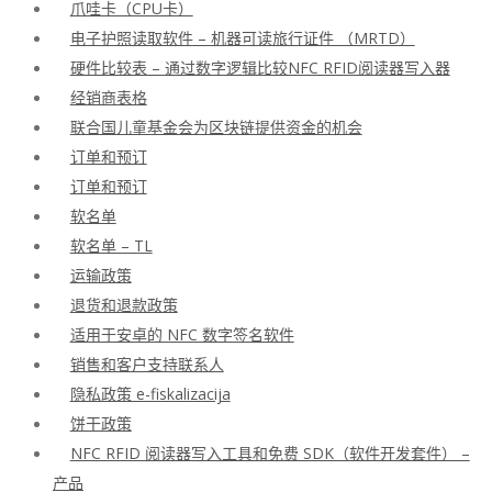
爪哇卡（CPU卡）
电子护照读取软件 – 机器可读旅行证件 （MRTD）
硬件比较表 – 通过数字逻辑比较NFC RFID阅读器写入器
经销商表格
联合国儿童基金会为区块链提供资金的机会
订单和预订
订单和预订
软名单
软名单 – TL
运输政策
退货和退款政策
适用于安卓的 NFC 数字签名软件
销售和客户支持联系人
隐私政策 e-fiskalizacija
饼干政策
NFC RFID 阅读器写入工具和免费 SDK（软件开发套件） –
产品