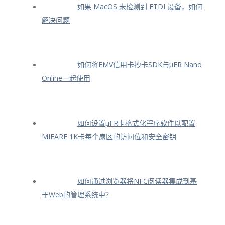
如果 MacOS 未检测到 FTDI 设备，如何
解决问题
如何将EMV信用卡抄卡SDK与μFR Nano
Online一起使用
如何设置μFR卡格式化程序软件以配置
MIFARE 1K卡每个扇区的访问位和安全密钥
如何通过浏览器将NFC阅读器集成到基
于Web的管理系统中？