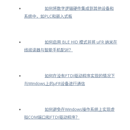
如何将数字逻辑硬件集成到其他设备和
系统中，如PLC和嵌入式板
如何启用 BLE HID 模式并将 uFR 纳米在
线阅读器与智能手机配对？
如何在没有FTDI驱动程序实现的情况下
与Windows上的μFR设备进行通信
如何避免在Windows操作系统上实现虚
拟COM端口和FTDI驱动程序？