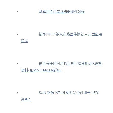
基本高清门禁读卡器固件闪烁
损坏的μFR纳米在线固件恢复 – 桌面应用
程序
是否有任何可用的工具可以使用μFR设备
复制/克隆MIFARE®标签？
SUN 镜像 NT4H 标签是否可用于 uFR
设备？