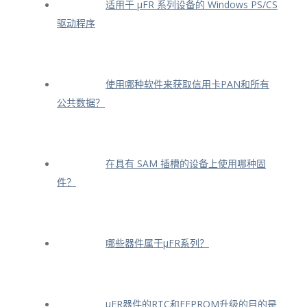
适用于 μFR 系列设备的 Windows PS/CS
驱动程序
使用哪种软件来获取信用卡PAN和所有
公共数据？
在具有 SAM 插槽的设备上使用哪种固
件？
哪些器件属于μFR系列？
μFR器件的RTC和EEPROM升级的目的是