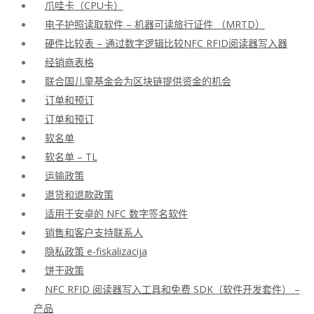
爪哇卡（CPU卡）
电子护照读取软件 – 机器可读旅行证件 （MRTD）
硬件比较表 – 通过数字逻辑比较NFC RFID阅读器写入器
经销商表格
联合国儿童基金会为区块链提供资金的机会
订单和预订
订单和预订
软名单
软名单 – TL
运输政策
退货和退款政策
适用于安卓的 NFC 数字签名软件
销售和客户支持联系人
隐私政策 e-fiskalizacija
饼干政策
NFC RFID 阅读器写入工具和免费 SDK（软件开发套件） –
产品