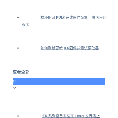
损坏的μFR纳米在线固件恢复 – 桌面应用
程序
如何刷新更新μFR固件并测试读取器
查看全部
74
μFR 系列设备安装在 Linux 发行版上