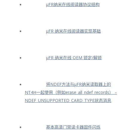
μFR纳米在线阅读器协议结构
μFR 纳米在线阅读器实现基础
μFR 纳米在线 OEM 锁定/解锁
将NDEF方法与μFR纳米读取器上的
NT4H一起使用（例如erase_all_ndef_records） –
NDEF_UNSUPPORTED_CARD_TYPE状态消息
基本高清门禁读卡器固件闪烁