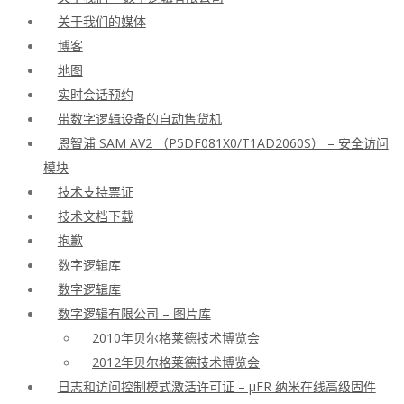
关于我们的媒体
博客
地图
实时会话预约
带数字逻辑设备的自动售货机
恩智浦 SAM AV2 （P5DF081X0/T1AD2060S） – 安全访问
模块
技术支持票证
技术文档下载
抱歉
数字逻辑库
数字逻辑库
数字逻辑有限公司 – 图片库
2010年贝尔格莱德技术博览会
2012年贝尔格莱德技术博览会
日志和访问控制模式激活许可证 – μFR 纳米在线高级固件