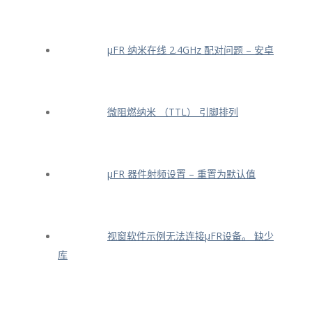
μFR 纳米在线 2.4GHz 配对问题 – 安卓
微阻燃纳米 （TTL） 引脚排列
μFR 器件射频设置 – 重置为默认值
视窗软件示例无法连接μFR设备。 缺少
库