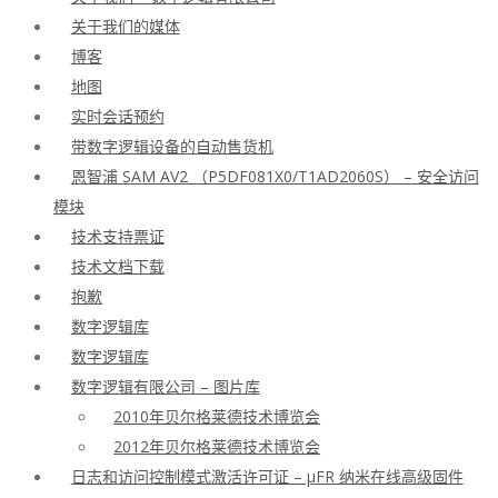
关于我们的媒体
博客
地图
实时会话预约
带数字逻辑设备的自动售货机
恩智浦 SAM AV2 （P5DF081X0/T1AD2060S） – 安全访问
模块
技术支持票证
技术文档下载
抱歉
数字逻辑库
数字逻辑库
数字逻辑有限公司 – 图片库
2010年贝尔格莱德技术博览会
2012年贝尔格莱德技术博览会
日志和访问控制模式激活许可证 – μFR 纳米在线高级固件