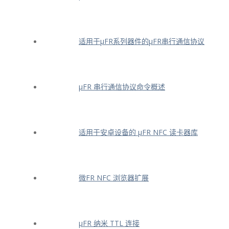
适用于μFR系列器件的μFR串行通信协议
μFR 串行通信协议命令概述
适用于安卓设备的 μFR NFC 读卡器库
微FR NFC 浏览器扩展
μFR 纳米 TTL 连接