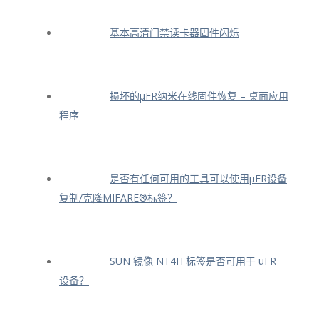
基本高清门禁读卡器固件闪烁
损坏的μFR纳米在线固件恢复 – 桌面应用
程序
是否有任何可用的工具可以使用μFR设备
复制/克隆MIFARE®标签？
SUN 镜像 NT4H 标签是否可用于 uFR
设备？