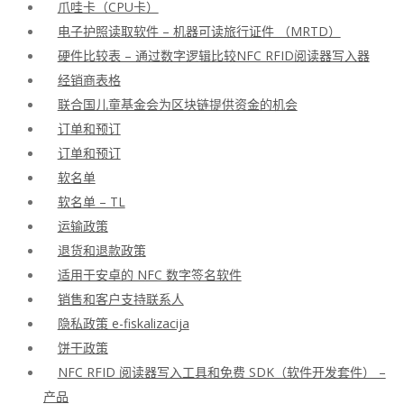
爪哇卡（CPU卡）
电子护照读取软件 – 机器可读旅行证件 （MRTD）
硬件比较表 – 通过数字逻辑比较NFC RFID阅读器写入器
经销商表格
联合国儿童基金会为区块链提供资金的机会
订单和预订
订单和预订
软名单
软名单 – TL
运输政策
退货和退款政策
适用于安卓的 NFC 数字签名软件
销售和客户支持联系人
隐私政策 e-fiskalizacija
饼干政策
NFC RFID 阅读器写入工具和免费 SDK（软件开发套件） –
产品