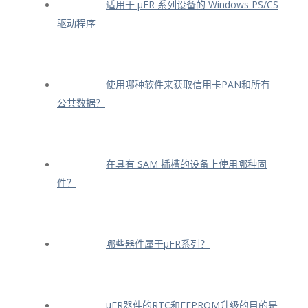
适用于 μFR 系列设备的 Windows PS/CS
驱动程序
使用哪种软件来获取信用卡PAN和所有
公共数据？
在具有 SAM 插槽的设备上使用哪种固
件？
哪些器件属于μFR系列？
μFR器件的RTC和EEPROM升级的目的是