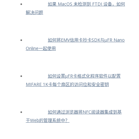
如果 MacOS 未检测到 FTDI 设备，如何
解决问题
如何将EMV信用卡抄卡SDK与μFR Nano
Online一起使用
如何设置μFR卡格式化程序软件以配置
MIFARE 1K卡每个扇区的访问位和安全密钥
如何通过浏览器将NFC阅读器集成到基
于Web的管理系统中？