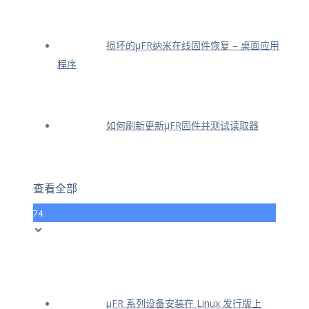
损坏的μFR纳米在线固件恢复 – 桌面应用
程序
如何刷新更新μFR固件并测试读取器
查看全部
74
μFR 系列设备安装在 Linux 发行版上