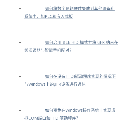
如何将数字逻辑硬件集成到其他设备和
系统中，如PLC和嵌入式板
如何启用 BLE HID 模式并将 uFR 纳米在
线阅读器与智能手机配对？
如何在没有FTDI驱动程序实现的情况下
与Windows上的μFR设备进行通信
如何避免在Windows操作系统上实现虚
拟COM端口和FTDI驱动程序？