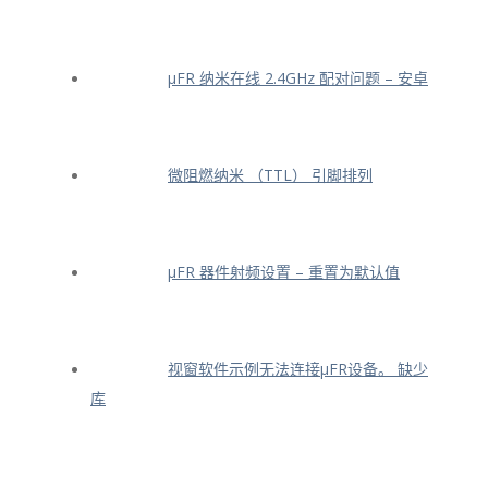
μFR 纳米在线 2.4GHz 配对问题 – 安卓
微阻燃纳米 （TTL） 引脚排列
μFR 器件射频设置 – 重置为默认值
视窗软件示例无法连接μFR设备。 缺少
库