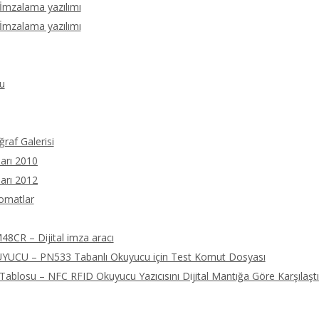
 İmzalama yazılımı
 İmzalama yazılımı
u
ğraf Galerisi
arı 2010
arı 2012
tomatlar
8CR – Dijital imza aracı
UCU – PN533 Tabanlı Okuyucu için Test Komut Dosyası
ablosu – NFC RFID Okuyucu Yazıcısını Dijital Mantığa Göre Karşılaştı