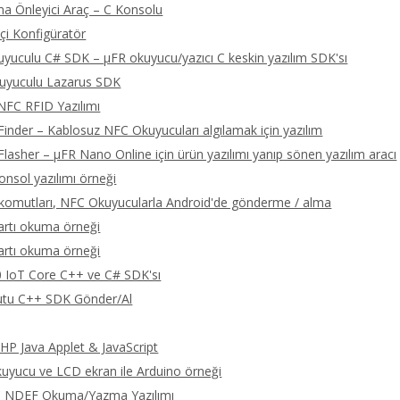
a Önleyici Araç – C Konsolu
çi Konfigüratör
yuculu C# SDK – μFR okuyucu/yazıcı C keskin yazılım SDK'sı
uyuculu Lazarus SDK
NFC RFID Yazılımı
Finder – Kablosuz NFC Okuyucuları algılamak için yazılım
Flasher – μFR Nano Online için ürün yazılımı yanıp sönen yazılım aracı
onsol yazılımı örneği
omutları, NFC Okuyucularla Android'de gönderme / alma
artı okuma örneği
artı okuma örneği
 IoT Core C++ ve C# SDK'sı
tu C++ SDK Gönder/Al
P Java Applet & JavaScript
yucu ve LCD ekran ile Arduino örneği
C NDEF Okuma/Yazma Yazılımı