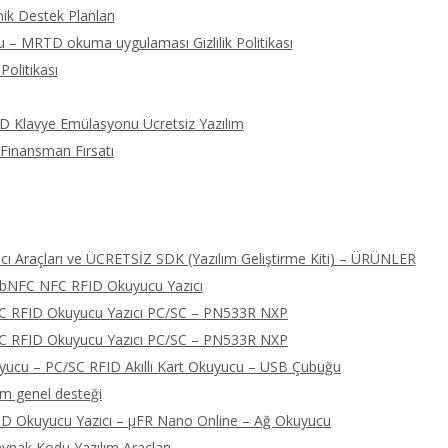
ik Destek Planları
 – MRTD okuma uygulaması Gizlilik Politikası
Politikası
ID Klavye Emülasyonu Ücretsiz Yazılım
 Finansman Fırsatı
ı Araçları ve ÜCRETSİZ SDK (Yazılım Geliştirme Kiti) – ÜRÜNLER
libNFC NFC RFID Okuyucu Yazıcı
FC RFID Okuyucu Yazıcı PC/SC – PN533R NXP
FC RFID Okuyucu Yazıcı PC/SC – PN533R NXP
cu – PC/SC RFID Akıllı Kart Okuyucu – USB Çubuğu
ım genel desteği
D Okuyucu Yazıcı – μFR Nano Online – Ağ Okuyucu
nak Kodu Yazılım Araçları