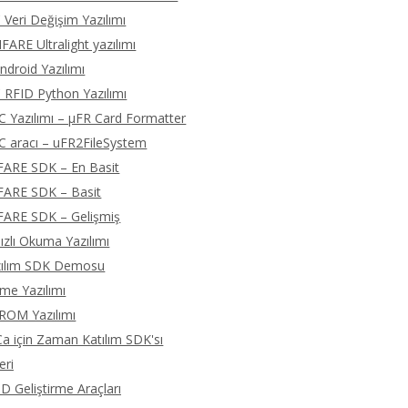
 Veri Değişim Yazılımı
ARE Ultralight yazılımı
droid Yazılımı
 RFID Python Yazılımı
C Yazılımı – μFR Card Formatter
C aracı – uFR2FileSystem
FARE SDK – En Basit
FARE SDK – Basit
FARE SDK – Gelişmiş
zlı Okuma Yazılımı
zılım SDK Demosu
eme Yazılımı
ROM Yazılımı
 için Zaman Katılım SDK'sı
eri
D Geliştirme Araçları