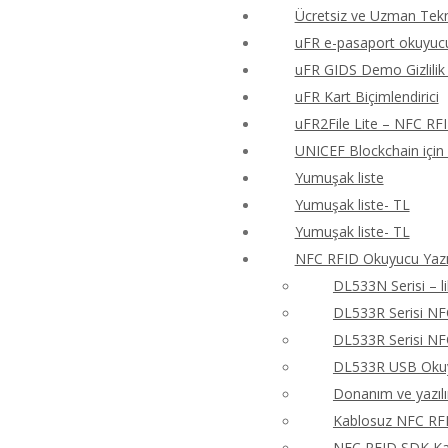
Ücretsiz ve Uzman Tekn
uFR e-pasaport okuyucu
uFR GIDS Demo Gizlilik 
uFR Kart Biçimlendirici
uFR2File Lite – NFC RF
UNICEF Blockchain için
Yumuşak liste
Yumuşak liste- TL
Yumuşak liste- TL
NFC RFID Okuyucu Yazıc
DL533N Serisi – 
DL533R Serisi N
DL533R Serisi N
DL533R USB Okuyu
Donanım ve yazıl
Kablosuz NFC RFI
NFC RFID SDK Kay