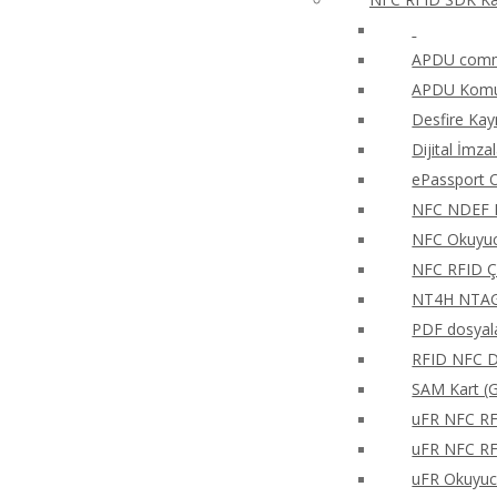
APDU comma
APDU Komut
Desfire Kay
Dijital İmza
ePassport O
NFC NDEF 
NFC Okuyucu
NFC RFID Ç
NT4H NTAG®
PDF dosyala
RFID NFC Di
SAM Kart (G
uFR NFC RFD
uFR NFC RFD
uFR Okuyucu