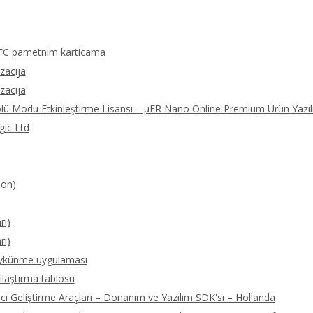
FC pametnim karticama
izacija
izacija
olü Modu Etkinleştirme Lisansı – μFR Nano Online Premium Ürün Yazıl
gic Ltd
ion)
rı)
rı)
öykünme uygulaması
ılaştırma tablosu
 Geliştirme Araçları – Donanım ve Yazılım SDK'sı – Hollanda