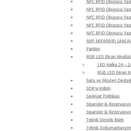
NFC RFID Okuyucu Yazıc
NFC RFID Okuyucu Yazıc
NFC RFID Okuyucu Yazıc
NFC RFID Okuyucu Yazıc
NFC RFID Okuyucu Yazıc
NXP MIFARE(R) SAM AV
Pardon
RGB LED Ekran Modülü 
LED Halka 24 – 2
RGB LED Ekran M
Satış ve Müşteri Desteği
SDK'yı indirin
Sevkiyat Politikası
Siparişler & Rezervasyo
Siparişler & Rezervasyo
Teknik Destek Bileti
Teknik Dokümantasyon 