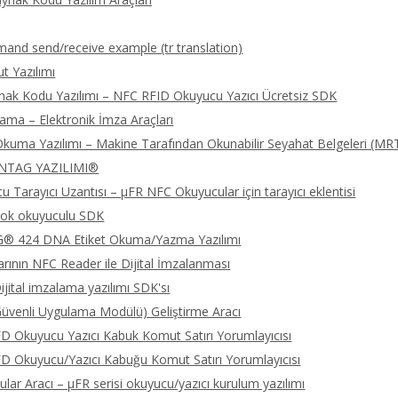
nd send/receive example (tr translation)
 Yazılımı
nak Kodu Yazılımı – NFC RFID Okuyucu Yazıcı Ücretsiz SDK
lama – Elektronik İmza Araçları
kuma Yazılımı – Makine Tarafından Okunabilir Seyahat Belgeleri (MR
NTAG YAZILIMI®
 Tarayıcı Uzantısı – μFR NFC Okuyucular için tarayıcı eklentisi
ok okuyuculu SDK
 424 DNA Etiket Okuma/Yazma Yazılımı
rının NFC Reader ile Dijital İmzalanması
jital imzalama yazılımı SDK'sı
üvenli Uygulama Modülü) Geliştirme Aracı
 Okuyucu Yazıcı Kabuk Komut Satırı Yorumlayıcısı
 Okuyucu/Yazıcı Kabuğu Komut Satırı Yorumlayıcısı
lar Aracı – μFR serisi okuyucu/yazıcı kurulum yazılımı