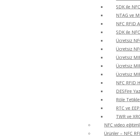
SDK ile NFC
NTAG ve MIF
NFC RFID An
SDK ile NFC
Ücretsiz NF
Ücretsiz NF
Ücretsiz MI
Ücretsiz MI
Ücretsiz MI
NFC RFID Hı
DESFire Ya
Röle Tetikl
RTC ve EEP
TWR ve XRCa
NFC video eğitiml
Ürünler – NFC RFI