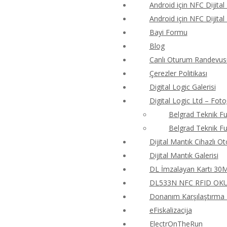
Android için NFC Dijital
Android için NFC Dijital
Bayi Formu
Blog
Canlı Oturum Randevus
Çerezler Politikası
Digital Logic Galerisi
Digital Logic Ltd – Foto
Belgrad Teknik Fu
Belgrad Teknik Fu
Dijital Mantık Cihazlı O
Dijital Mantık Galerisi
DL İmzalayan Kartı 30M4
DL533N NFC RFID OKUY
Donanım Karşılaştırma T
eFiskalizacija
ElectrOnTheRun