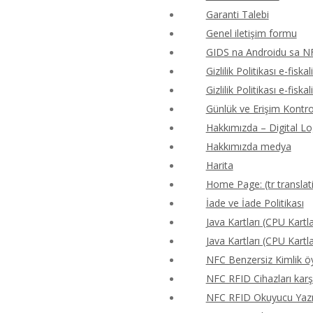
Garanti Talebi
Genel iletişim formu
GIDS na Androidu sa N
Gizlilik Politikası e-fiskal
Gizlilik Politikası e-fiskal
Günlük ve Erişim Kontr
Hakkımızda – Digital Lo
Hakkımızda medya
Harita
Home Page: (tr translat
İade ve İade Politikası
Java Kartları (CPU Kartla
Java Kartları (CPU Kartla
NFC Benzersiz Kimlik 
NFC RFID Cihazları karş
NFC RFID Okuyucu Yazıcı