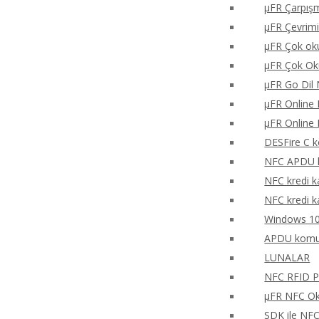
μFR Çarpışm
μFR Çevrimi
μFR Çok oku
μFR Çok Ok
μFR Go Dil 
μFR Online 
μFR Online 
DESFire C k
NFC APDU k
NFC kredi k
NFC kredi k
Windows 10
APDU komu
LUNALAR
NFC RFID PH
μFR NFC Oku
SDK ile NF