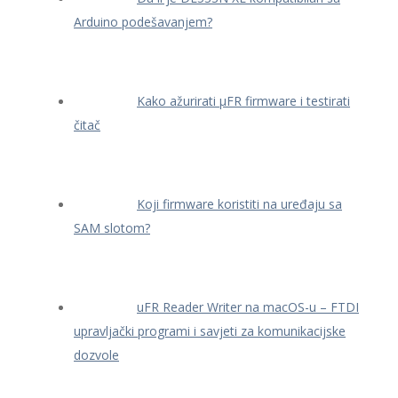
Arduino podešavanjem?
Kako ažurirati μFR firmware i testirati
čitač
Koji firmware koristiti na uređaju sa
SAM slotom?
uFR Reader Writer na macOS-u – FTDI
upravljački programi i savjeti za komunikacijske
dozvole