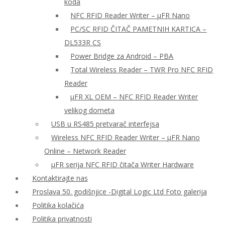
koda
NFC RFID Reader Writer – μFR Nano
PC/SC RFID ČITAČ PAMETNIH KARTICA –
DL533R CS
Power Bridge za Android – PBA
Total Wireless Reader – TWR Pro NFC RFID
Reader
µFR XL OEM – NFC RFID Reader Writer
velikog dometa
USB u RS485 pretvarač interfejsa
Wireless NFC RFID Reader Writer – μFR Nano
Online – Network Reader
μFR serija NFC RFID čitača Writer Hardware
Kontaktirajte nas
Proslava 50. godišnjice -Digital Logic Ltd Foto galerija
Politika kolačića
Politika privatnosti