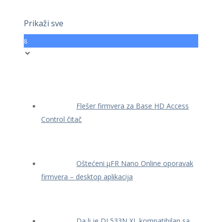
Prikaži sve
8
Flešer firmvera za Base HD Access
Control čitač
Oštećeni μFR Nano Online oporavak
firmvera – desktop aplikacija
Da li je DL533N XL kompatibilan sa