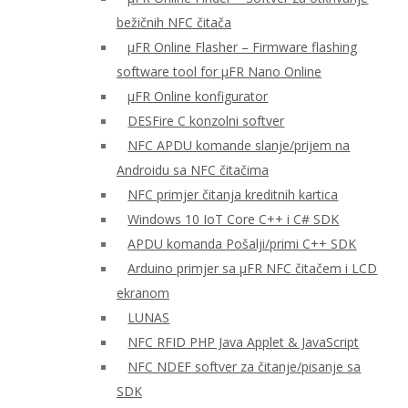
bežičnih NFC čitača
μFR Online Flasher – Firmware flashing
software tool for μFR Nano Online
μFR Online konfigurator
DESFire C konzolni softver
NFC APDU komande slanje/prijem na
Androidu sa NFC čitačima
NFC primjer čitanja kreditnih kartica
Windows 10 IoT Core C++ i C# SDK
APDU komanda Pošalji/primi C++ SDK
Arduino primjer sa μFR NFC čitačem i LCD
ekranom
LUNAS
NFC RFID PHP Java Applet & JavaScript
NFC NDEF softver za čitanje/pisanje sa
SDK