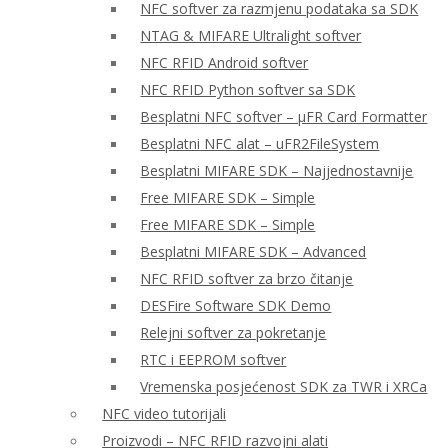
NFC softver za razmjenu podataka sa SDK
NTAG & MIFARE Ultralight softver
NFC RFID Android softver
NFC RFID Python softver sa SDK
Besplatni NFC softver – μFR Card Formatter
Besplatni NFC alat – uFR2FileSystem
Besplatni MIFARE SDK – Najjednostavnije
Free MIFARE SDK – Simple
Free MIFARE SDK – Simple
Besplatni MIFARE SDK – Advanced
NFC RFID softver za brzo čitanje
DESFire Software SDK Demo
Relejni softver za pokretanje
RTC i EEPROM softver
Vremenska posjećenost SDK za TWR i XRCa
NFC video tutorijali
Proizvodi – NFC RFID razvojni alati