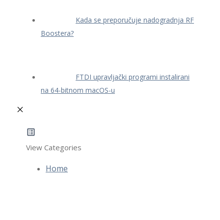
Kada se preporučuje nadogradnja RF
Boostera?
FTDI upravljački programi instalirani
na 64-bitnom macOS-u
View Categories
Home