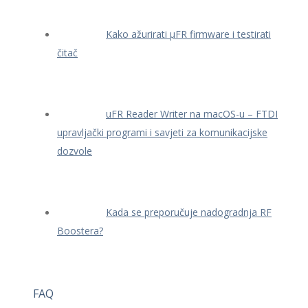
Kako ažurirati μFR firmware i testirati
čitač
uFR Reader Writer na macOS-u – FTDI
upravljački programi i savjeti za komunikacijske
dozvole
Kada se preporučuje nadogradnja RF
Boostera?
FAQ