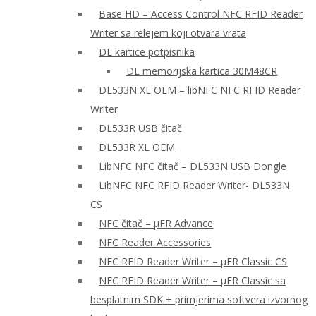
Base HD – Access Control NFC RFID Reader
Writer sa relejem koji otvara vrata
DL kartice potpisnika
DL memorijska kartica 30M48CR
DL533N XL OEM – libNFC NFC RFID Reader
Writer
DL533R USB čitač
DL533R XL OEM
LibNFC NFC čitač – DL533N USB Dongle
LibNFC NFC RFID Reader Writer- DL533N
CS
NFC čitač – μFR Advance
NFC Reader Accessories
NFC RFID Reader Writer – μFR Classic CS
NFC RFID Reader Writer – μFR Classic sa
besplatnim SDK + primjerima softvera izvornog