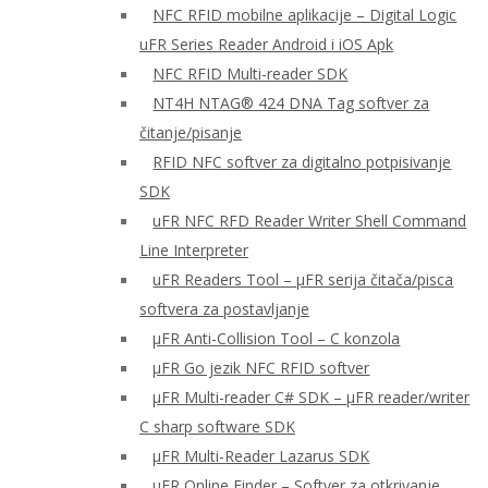
NFC RFID mobilne aplikacije – Digital Logic
uFR Series Reader Android i iOS Apk
NFC RFID Multi-reader SDK
NT4H NTAG® 424 DNA Tag softver za
čitanje/pisanje
RFID NFC softver za digitalno potpisivanje
SDK
uFR NFC RFD Reader Writer Shell Command
Line Interpreter
uFR Readers Tool – μFR serija čitača/pisca
softvera za postavljanje
μFR Anti-Collision Tool – C konzola
μFR Go jezik NFC RFID softver
μFR Multi-reader C# SDK – μFR reader/writer
C sharp software SDK
μFR Multi-Reader Lazarus SDK
μFR Online Finder – Softver za otkrivanje