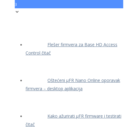
3
Flešer firmvera za Base HD Access
Control čitač
Oštećeni μFR Nano Online oporavak
firmvera – desktop aplikacija
Kako ažurirati μFR firmware i testirati
čitač