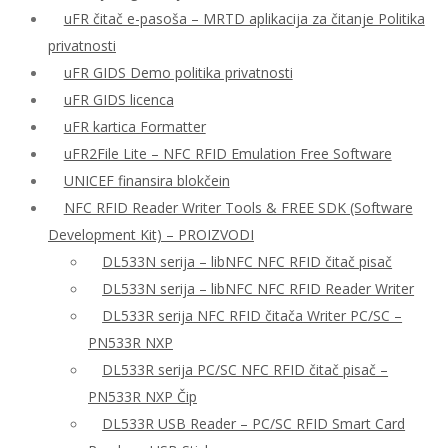
uFR čitač e-pasoša – MRTD aplikacija za čitanje Politika
privatnosti
uFR GIDS Demo politika privatnosti
uFR GIDS licenca
uFR kartica Formatter
uFR2File Lite – NFC RFID Emulation Free Software
UNICEF finansira blokčein
NFC RFID Reader Writer Tools & FREE SDK (Software
Development Kit) – PROIZVODI
DL533N serija – libNFC NFC RFID čitač pisač
DL533N serija – libNFC NFC RFID Reader Writer
DL533R serija NFC RFID čitača Writer PC/SC –
PN533R NXP
DL533R serija PC/SC NFC RFID čitač pisač –
PN533R NXP Čip
DL533R USB Reader – PC/SC RFID Smart Card