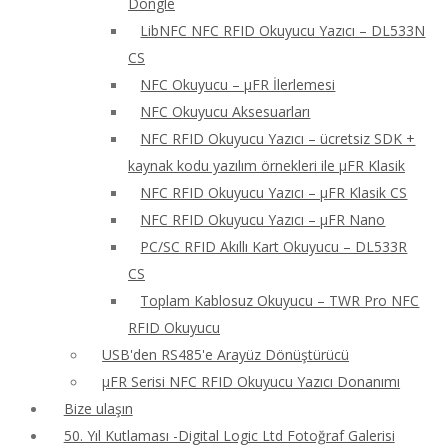
Dongle
LibNFC NFC RFID Okuyucu Yazıcı – DL533N
CS
NFC Okuyucu – μFR İlerlemesi
NFC Okuyucu Aksesuarları
NFC RFID Okuyucu Yazıcı – ücretsiz SDK +
kaynak kodu yazılım örnekleri ile μFR Klasik
NFC RFID Okuyucu Yazıcı – μFR Klasik CS
NFC RFID Okuyucu Yazıcı – μFR Nano
PC/SC RFID Akıllı Kart Okuyucu – DL533R
CS
Toplam Kablosuz Okuyucu – TWR Pro NFC
RFID Okuyucu
USB'den RS485'e Arayüz Dönüştürücü
μFR Serisi NFC RFID Okuyucu Yazıcı Donanımı
Bize ulaşın
50. Yıl Kutlaması -Digital Logic Ltd Fotoğraf Galerisi