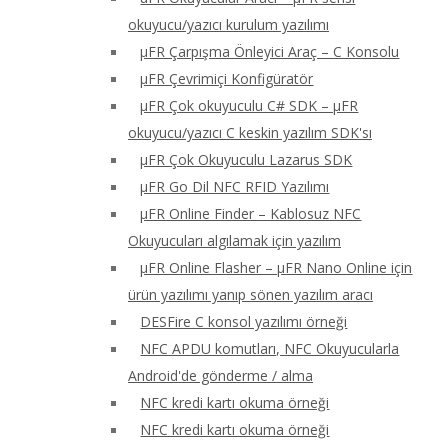
okuyucu/yazıcı kurulum yazılımı
μFR Çarpışma Önleyici Araç – C Konsolu
μFR Çevrimiçi Konfigüratör
μFR Çok okuyuculu C# SDK – μFR
okuyucu/yazıcı C keskin yazılım SDK'sı
μFR Çok Okuyuculu Lazarus SDK
μFR Go Dil NFC RFID Yazılımı
μFR Online Finder – Kablosuz NFC
Okuyucuları algılamak için yazılım
μFR Online Flasher – μFR Nano Online için
ürün yazılımı yanıp sönen yazılım aracı
DESFire C konsol yazılımı örneği
NFC APDU komutları, NFC Okuyucularla
Android'de gönderme / alma
NFC kredi kartı okuma örneği
NFC kredi kartı okuma örneği