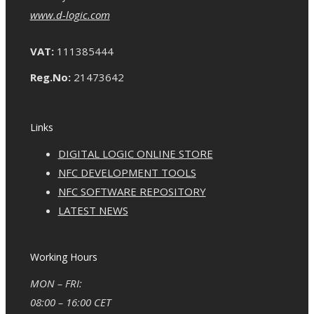
www.d-logic.com
VAT:
111385444
Reg.No:
21473642
Links
DIGITAL LOGIC ONLINE STORE
NFC DEVELOPMENT TOOLS
NFC SOFTWARE REPOSITORY
LATEST NEWS
Working Hours
MON – FRI:
08:00 – 16:00 CET