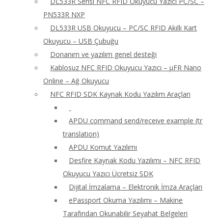
DL533R Serisi NFC RFID Okuyucu Yazıcı PC/SC –
PN533R NXP
DL533R USB Okuyucu – PC/SC RFID Akıllı Kart
Okuyucu – USB Çubuğu
Donanım ve yazılım genel desteği
Kablosuz NFC RFID Okuyucu Yazıcı – μFR Nano
Online – Ağ Okuyucu
NFC RFID SDK Kaynak Kodu Yazılım Araçları
APDU command send/receive example (tr
translation)
APDU Komut Yazılımı
Desfire Kaynak Kodu Yazılımı – NFC RFID
Okuyucu Yazıcı Ücretsiz SDK
Dijital İmzalama – Elektronik İmza Araçları
ePassport Okuma Yazılımı – Makine
Tarafından Okunabilir Seyahat Belgeleri