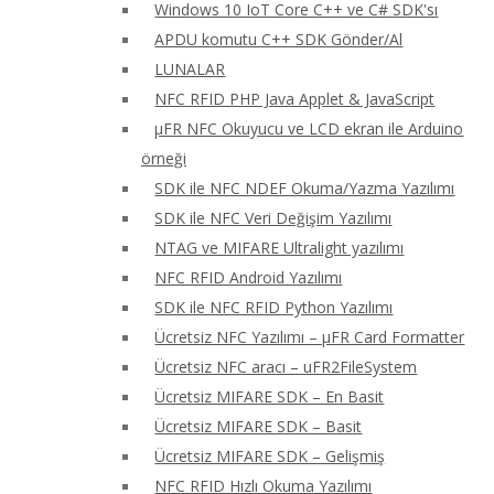
Windows 10 IoT Core C++ ve C# SDK'sı
APDU komutu C++ SDK Gönder/Al
LUNALAR
NFC RFID PHP Java Applet & JavaScript
μFR NFC Okuyucu ve LCD ekran ile Arduino
örneği
SDK ile NFC NDEF Okuma/Yazma Yazılımı
SDK ile NFC Veri Değişim Yazılımı
NTAG ve MIFARE Ultralight yazılımı
NFC RFID Android Yazılımı
SDK ile NFC RFID Python Yazılımı
Ücretsiz NFC Yazılımı – μFR Card Formatter
Ücretsiz NFC aracı – uFR2FileSystem
Ücretsiz MIFARE SDK – En Basit
Ücretsiz MIFARE SDK – Basit
Ücretsiz MIFARE SDK – Gelişmiş
NFC RFID Hızlı Okuma Yazılımı