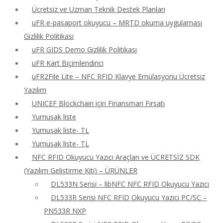
Ücretsiz ve Uzman Teknik Destek Planları
uFR e-pasaport okuyucu – MRTD okuma uygulaması
Gizlilik Politikası
uFR GIDS Demo Gizlilik Politikası
uFR Kart Biçimlendirici
uFR2File Lite – NFC RFID Klavye Emülasyonu Ücretsiz
Yazılım
UNICEF Blockchain için Finansman Fırsatı
Yumuşak liste
Yumuşak liste- TL
Yumuşak liste- TL
NFC RFID Okuyucu Yazıcı Araçları ve ÜCRETSİZ SDK
(Yazılım Geliştirme Kiti) – ÜRÜNLER
DL533N Serisi – libNFC NFC RFID Okuyucu Yazıcı
DL533R Serisi NFC RFID Okuyucu Yazıcı PC/SC –
PN533R NXP