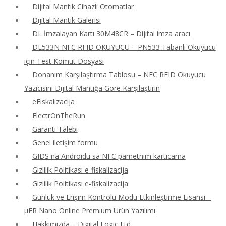
Dijital Mantık Cihazlı Otomatlar
Dijital Mantık Galerisi
DL İmzalayan Kartı 30M48CR – Dijital imza aracı
DL533N NFC RFID OKUYUCU – PN533 Tabanlı Okuyucu
için Test Komut Dosyası
Donanım Karşılaştırma Tablosu – NFC RFID Okuyucu
Yazıcısını Dijital Mantığa Göre Karşılaştırın
eFiskalizacija
ElectrOnTheRun
Garanti Talebi
Genel iletişim formu
GIDS na Androidu sa NFC pametnim karticama
Gizlilik Politikası e-fiskalizacija
Gizlilik Politikası e-fiskalizacija
Günlük ve Erişim Kontrolü Modu Etkinleştirme Lisansı –
μFR Nano Online Premium Ürün Yazılımı
Hakkımızda – Digital Logic Ltd