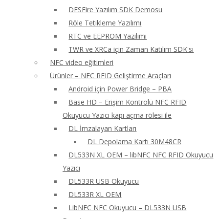
DESFire Yazılım SDK Demosu
Röle Tetikleme Yazılımı
RTC ve EEPROM Yazılımı
TWR ve XRCa için Zaman Katılım SDK'sı
NFC video eğitimleri
Ürünler – NFC RFID Geliştirme Araçları
Android için Power Bridge – PBA
Base HD – Erişim Kontrolü NFC RFID
Okuyucu Yazıcı kapı açma rölesi ile
DL İmzalayan Kartları
DL Depolama Kartı 30M48CR
DL533N XL OEM – libNFC NFC RFID Okuyucu
Yazıcı
DL533R USB Okuyucu
DL533R XL OEM
LibNFC NFC Okuyucu – DL533N USB