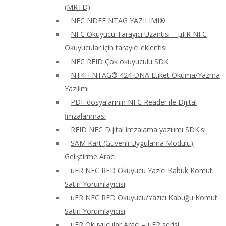
(MRTD)
NFC NDEF NTAG YAZILIMI®
NFC Okuyucu Tarayıcı Uzantısı – μFR NFC
Okuyucular için tarayıcı eklentisi
NFC RFID Çok okuyuculu SDK
NT4H NTAG® 424 DNA Etiket Okuma/Yazma
Yazılımı
PDF dosyalarının NFC Reader ile Dijital
İmzalanması
RFID NFC Dijital imzalama yazılımı SDK'sı
SAM Kart (Güvenli Uygulama Modülü)
Geliştirme Aracı
uFR NFC RFD Okuyucu Yazıcı Kabuk Komut
Satırı Yorumlayıcısı
uFR NFC RFD Okuyucu/Yazıcı Kabuğu Komut
Satırı Yorumlayıcısı
uFR Okuyucular Aracı – μFR serisi