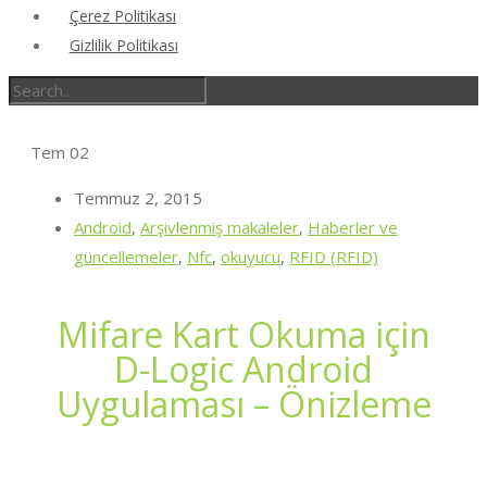
Çerez Politikası
Gizlilik Politikası
Tem
02
Temmuz 2, 2015
Android
,
Arşivlenmiş makaleler
,
Haberler ve
güncellemeler
,
Nfc
,
okuyucu
,
RFID (RFID)
Mifare Kart Okuma için
D-Logic Android
Uygulaması – Önizleme