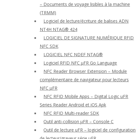
– Documents de voyage lisibles à la machine
(TRMM)
Logiciel de lecture/écriture de balises ADN
NT4H NTAG® 424
LOGICIEL DE SIGNATURE NUMÉRIQUE RFID
NFC SDK
LOGICIEL NFC NDEF NTAG®
Logiciel RFID NFC μFR Go Language
NFC Reader Browser Extension – Module
complémentaire de navigateur pour lecteurs
NFC μFR
NFC RFID Mobile Apps – Digital Logic uFR
Series Reader Android et iOS Apk
NFC RFID Multi-reader SDK
Outil anti-collision μFR – Console C
Outil de lecture uFR – logiciel de configuration
de lecteur/graveur série μFR