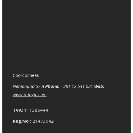
Coordonnées
Nemanjina 57 A
Phone:
+381 12 541 021
Web:
www.d-logic.com
TVA:
111385444
Reg.No :
21473642