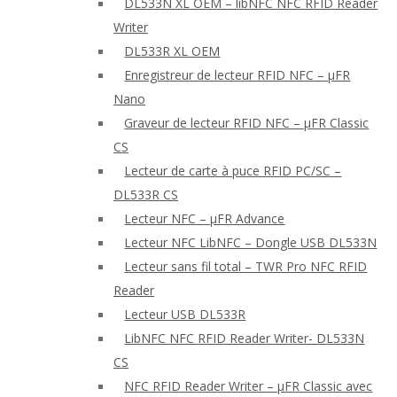
DL533N XL OEM – libNFC NFC RFID Reader
Writer
DL533R XL OEM
Enregistreur de lecteur RFID NFC – μFR
Nano
Graveur de lecteur RFID NFC – μFR Classic
CS
Lecteur de carte à puce RFID PC/SC –
DL533R CS
Lecteur NFC – μFR Advance
Lecteur NFC LibNFC – Dongle USB DL533N
Lecteur sans fil total – TWR Pro NFC RFID
Reader
Lecteur USB DL533R
LibNFC NFC RFID Reader Writer- DL533N
CS
NFC RFID Reader Writer – μFR Classic avec