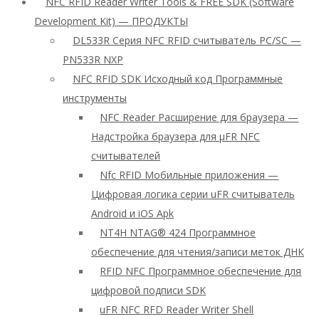
NFC RFID Reader Writer Tools & FREE SDK (Software
Development Kit) — ПРОДУКТЫ
DL533R Серия NFC RFID считыватель PC/SC —
PN533R NXP
NFC RFID SDK Исходный код Программные
инструменты
NFC Reader Расширение для браузера —
Надстройка браузера для μFR NFC
считывателей
Nfc RFID Мобильные приложения —
Цифровая логика серии uFR считыватель
Android и iOS Apk
NT4H NTAG® 424 Программное
обеспечение для чтения/записи меток ДНК
RFID NFC Программное обеспечение для
цифровой подписи SDK
uFR NFC RFD Reader Writer Shell