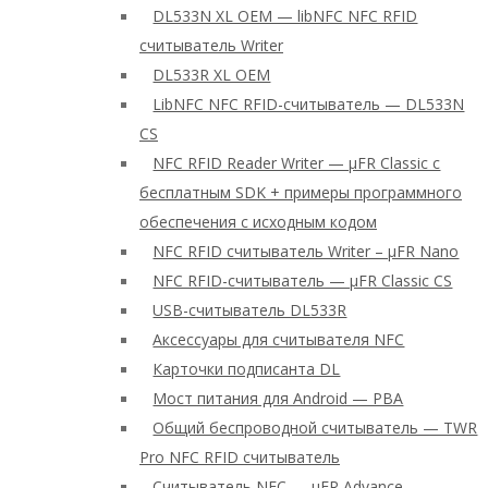
DL533N XL OEM — libNFC NFC RFID
считыватель Writer
DL533R XL OEM
LibNFC NFC RFID-считыватель — DL533N
CS
NFC RFID Reader Writer — μFR Classic с
бесплатным SDK + примеры программного
обеспечения с исходным кодом
NFC RFID считыватель Writer – μFR Nano
NFC RFID-считыватель — μFR Classic CS
USB-считыватель DL533R
Аксессуары для считывателя NFC
Карточки подписанта DL
Мост питания для Android — PBA
Общий беспроводной считыватель — TWR
Pro NFC RFID считыватель
Считыватель NFC — μFR Advance