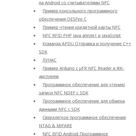
на Android со считывателями NFC
Пример консольного программного
обеспечения DESFire C
Пример чтения кредитной карты NFC
NFC RFID PHP Java апплет и JavaScript
Команда APDU Отправка и получение C++
SDK
ЛУНАС
Пример Arduino с μFR NFC Reader и ЖК-
дисплеем
Программное обеспечение для чтения/
записи NFC NDEF с SDK
Программное обеспечение для обмена
данными NFC с SDK
Сверхлегкое программное обеспечение
NTAG & MIFARE
NFC RFID Android Программное