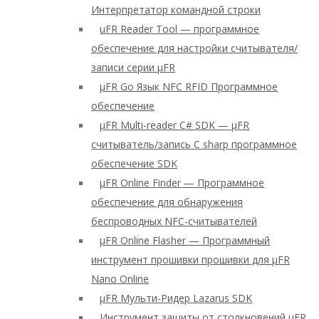
Интерпретатор командной строки
uFR Reader Tool — программное
обеспечение для настройки считывателя/
записи серии μFR
μFR Go Язык NFC RFID Программное
обеспечение
μFR Multi-reader C# SDK — μFR
считыватель/запись C sharp программное
обеспечение SDK
μFR Online Finder — Программное
обеспечение для обнаружения
беспроводных NFC-считывателей
μFR Online Flasher — Программный
инструмент прошивки прошивки для μFR
Nano Online
μFR Мульти-Ридер Lazarus SDK
Инструмент защиты от столкновений μFR