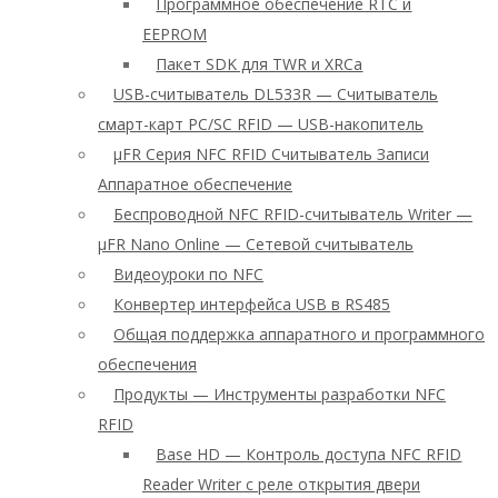
Программное обеспечение RTC и
EEPROM
Пакет SDK для TWR и XRCa
USB-считыватель DL533R — Считыватель
смарт-карт PC/SC RFID — USB-накопитель
μFR Серия NFC RFID Считыватель Записи
Аппаратное обеспечение
Беспроводной NFC RFID-считыватель Writer —
μFR Nano Online — Сетевой считыватель
Видеоуроки по NFC
Конвертер интерфейса USB в RS485
Общая поддержка аппаратного и программного
обеспечения
Продукты — Инструменты разработки NFC
RFID
Base HD — Контроль доступа NFC RFID
Reader Writer с реле открытия двери