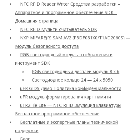
NFC RFID Reader Writer Средства разработки –
Аппаратное и программное обеспечение SDK –
Домашняя страница
NFC RFID Мульти-считыватель SDK
NXP MIFARE(R) SAM AV2 (P5DF081X0/T1AD2060S) —
Модуль безопасного доступа
RGB светодиодный модуль отображения и
инструмент SDK
RGB светодиодный дисплей модуль 8 x 6
Светодиодное кольцо 24 — 24 x 5050
uFR GIDS Демо Политика конфиденциальности
uFR модуль форматирования карт памяти
uFR2File Lite — NFC RFID Эмуляция клавиатуры
Бесплатное программное обеспечение
Бесплатные и экспертные планы технической
поддержки
Блог