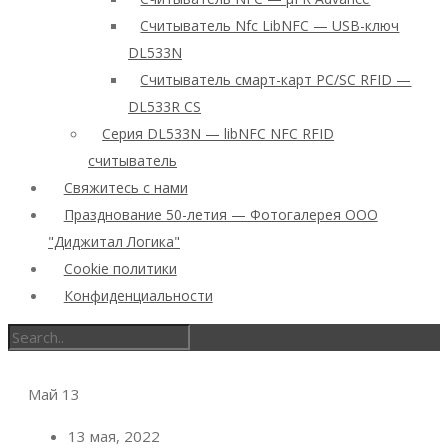
Считыватель Nfc LibNFC — USB-ключ
DL533N
Считыватель смарт-карт PC/SC RFID —
DL533R CS
Серия DL533N — libNFC NFC RFID
считыватель
Свяжитесь с нами
Празднование 50-летия — Фотогалерея ООО
"Диджитал Логика"
Cookie политики
Конфиденциальности
Май
13
13 мая, 2022