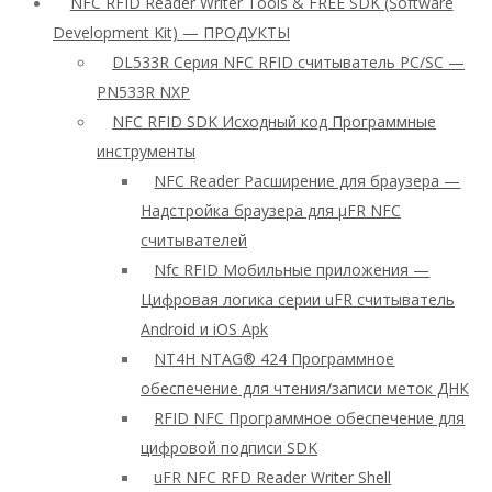
NFC RFID Reader Writer Tools & FREE SDK (Software
Development Kit) — ПРОДУКТЫ
DL533R Серия NFC RFID считыватель PC/SC —
PN533R NXP
NFC RFID SDK Исходный код Программные
инструменты
NFC Reader Расширение для браузера —
Надстройка браузера для μFR NFC
считывателей
Nfc RFID Мобильные приложения —
Цифровая логика серии uFR считыватель
Android и iOS Apk
NT4H NTAG® 424 Программное
обеспечение для чтения/записи меток ДНК
RFID NFC Программное обеспечение для
цифровой подписи SDK
uFR NFC RFD Reader Writer Shell