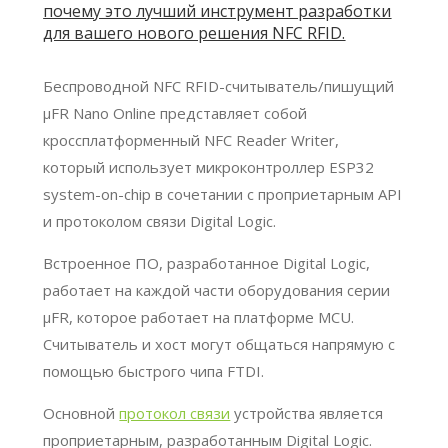
почему это лучший инструмент разработки
для вашего нового решения NFC RFID.
Беспроводной NFC RFID-считыватель/пишущий
μFR Nano Online представляет собой
кроссплатформенный NFC Reader Writer,
который использует микроконтроллер ESP32
system-on-chip в сочетании с проприетарным API
и протоколом связи Digital Logic.
Встроенное ПО, разработанное Digital Logic,
работает на каждой части оборудования серии
μFR, которое работает на платформе MCU.
Считыватель и хост могут общаться напрямую с
помощью быстрого чипа FTDI.
Основной
протокол связи
устройства является
проприетарным, разработанным Digital Logic.