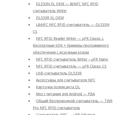
DL533N XL OEM — libNFC NFC RFID
считыватель Writer
DL533R XL OEM
LibNFC NFC RFID-считыватель — DL533N
CS
NFC RFID Reader Writer — μFR Classic с
бесплатным SDK + примеры программного
обеспечения с исходным кодом
NFC RFID считыватель Writer – μFR Nano
NFC RFID-считыватель — μFR Classic CS
USB-считыватель DL533R
Аксессуары для считывателя NFC
Карточки подписанта DL
Мост питания для Android — PBA
Общий беспроводной считыватель — TWR
Pro NFC RFID считыватель
Считыватель NFC — μFR Advance