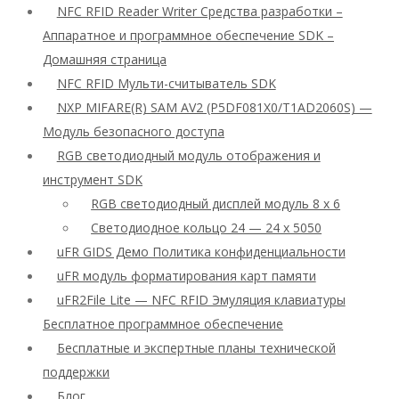
NFC RFID Reader Writer Средства разработки –
Аппаратное и программное обеспечение SDK –
Домашняя страница
NFC RFID Мульти-считыватель SDK
NXP MIFARE(R) SAM AV2 (P5DF081X0/T1AD2060S) —
Модуль безопасного доступа
RGB светодиодный модуль отображения и
инструмент SDK
RGB светодиодный дисплей модуль 8 x 6
Светодиодное кольцо 24 — 24 x 5050
uFR GIDS Демо Политика конфиденциальности
uFR модуль форматирования карт памяти
uFR2File Lite — NFC RFID Эмуляция клавиатуры
Бесплатное программное обеспечение
Бесплатные и экспертные планы технической
поддержки
Блог