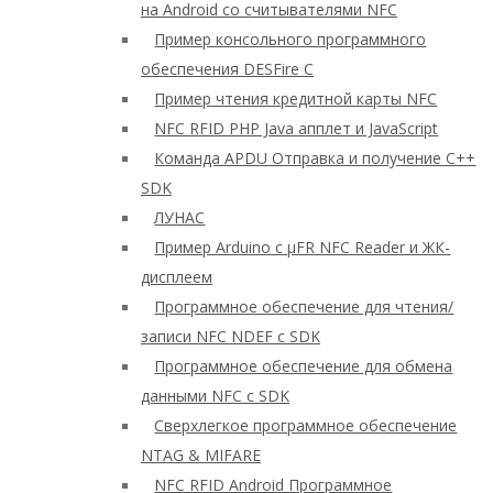
на Android со считывателями NFC
Пример консольного программного
обеспечения DESFire C
Пример чтения кредитной карты NFC
NFC RFID PHP Java апплет и JavaScript
Команда APDU Отправка и получение C++
SDK
ЛУНАС
Пример Arduino с μFR NFC Reader и ЖК-
дисплеем
Программное обеспечение для чтения/
записи NFC NDEF с SDK
Программное обеспечение для обмена
данными NFC с SDK
Сверхлегкое программное обеспечение
NTAG & MIFARE
NFC RFID Android Программное