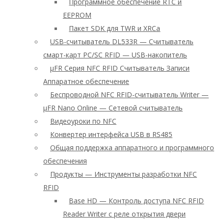
Программное обеспечение RTC и
EEPROM
Пакет SDK для TWR и XRCa
USB-считыватель DL533R — Считыватель
смарт-карт PC/SC RFID — USB-накопитель
μFR Серия NFC RFID Считыватель Записи
Аппаратное обеспечение
Беспроводной NFC RFID-считыватель Writer —
μFR Nano Online — Сетевой считыватель
Видеоуроки по NFC
Конвертер интерфейса USB в RS485
Общая поддержка аппаратного и программного
обеспечения
Продукты — Инструменты разработки NFC
RFID
Base HD — Контроль доступа NFC RFID
Reader Writer с реле открытия двери