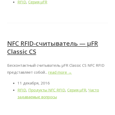
RFID
,
Серия μFR
NFC RFID-считыватель — μFR
Classic CS
Бесконтактный считыватель μFR Classic CS NFC RFID
представляет собой...
read more →
11 декабря, 2016
RFID
,
Продукты NFC RFID
,
Серия μFR
,
Часто
задаваемые вопросы