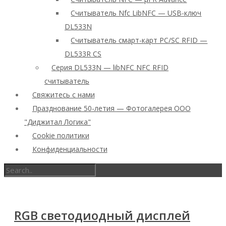
Считыватель Nfc LibNFC — USB-ключ
DL533N
Считыватель смарт-карт PC/SC RFID —
DL533R CS
Серия DL533N — libNFC NFC RFID
считыватель
Свяжитесь с нами
Празднование 50-летия — Фотогалерея ООО
"Диджитал Логика"
Cookie политики
Конфиденциальности
RGB светодиодный дисплей