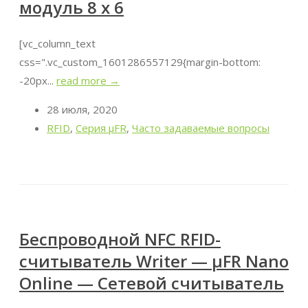
модуль 8 x 6
[vc_column_text
css=".vc_custom_1601286557129{margin-bottom:
-20px...
read more →
28 июля, 2020
RFID
,
Серия μFR
,
Часто задаваемые вопросы
Беспроводной NFC RFID-
считыватель Writer — μFR Nano
Online — Сетевой считыватель