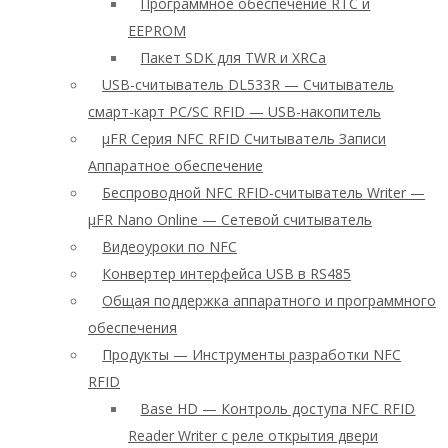
Программное обеспечение RTC и
EEPROM
Пакет SDK для TWR и XRCa
USB-считыватель DL533R — Считыватель
смарт-карт PC/SC RFID — USB-накопитель
μFR Серия NFC RFID Считыватель Записи
Аппаратное обеспечение
Беспроводной NFC RFID-считыватель Writer —
μFR Nano Online — Сетевой считыватель
Видеоуроки по NFC
Конвертер интерфейса USB в RS485
Общая поддержка аппаратного и программного
обеспечения
Продукты — Инструменты разработки NFC
RFID
Base HD — Контроль доступа NFC RFID
Reader Writer с реле открытия двери