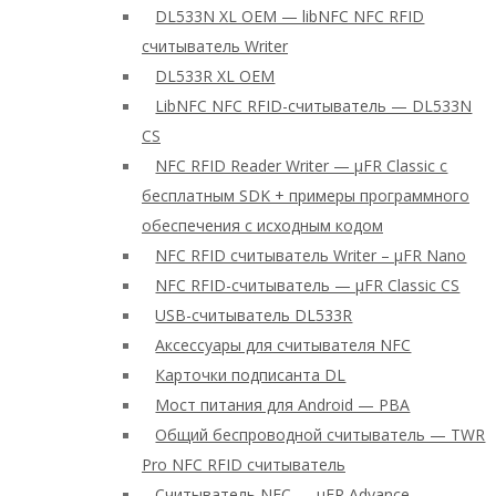
DL533N XL OEM — libNFC NFC RFID
считыватель Writer
DL533R XL OEM
LibNFC NFC RFID-считыватель — DL533N
CS
NFC RFID Reader Writer — μFR Classic с
бесплатным SDK + примеры программного
обеспечения с исходным кодом
NFC RFID считыватель Writer – μFR Nano
NFC RFID-считыватель — μFR Classic CS
USB-считыватель DL533R
Аксессуары для считывателя NFC
Карточки подписанта DL
Мост питания для Android — PBA
Общий беспроводной считыватель — TWR
Pro NFC RFID считыватель
Считыватель NFC — μFR Advance