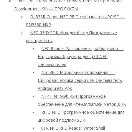
NFC RFID Reader Writer Tools & FREE SDK (Software
Development Kit) — ПРОДУКТЫ
DL533R Серия NFC RFID считыватель PC/SC —
PN533R NXP
NFC RFID SDK Исходный код Программные
инструменты
NFC Reader Расширение для браузера —
Надстройка браузера для μFR NFC
считывателей
Nfc RFID Мобильные приложения —
Цифровая логика серии uFR считыватель
Android и iOS Apk
NT4H NTAG® 424 Программное
обеспечение для чтения/записи меток ДНК
RFID NFC Программное обеспечение для
цифровой подписи SDK
uFR NFC RFD Reader Writer Shell