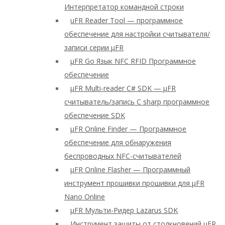
Интерпретатор командной строки
uFR Reader Tool — программное
обеспечение для настройки считывателя/
записи серии μFR
μFR Go Язык NFC RFID Программное
обеспечение
μFR Multi-reader C# SDK — μFR
считыватель/запись C sharp программное
обеспечение SDK
μFR Online Finder — Программное
обеспечение для обнаружения
беспроводных NFC-считывателей
μFR Online Flasher — Программный
инструмент прошивки прошивки для μFR
Nano Online
μFR Мульти-Ридер Lazarus SDK
Инструмент защиты от столкновений μFR