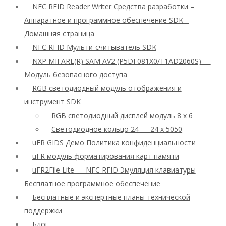
NFC RFID Reader Writer Средства разработки –
Аппаратное и программное обеспечение SDK –
Домашняя страница
NFC RFID Мульти-считыватель SDK
NXP MIFARE(R) SAM AV2 (P5DF081X0/T1AD2060S) —
Модуль безопасного доступа
RGB светодиодный модуль отображения и
инструмент SDK
RGB светодиодный дисплей модуль 8 x 6
Светодиодное кольцо 24 — 24 x 5050
uFR GIDS Демо Политика конфиденциальности
uFR модуль форматирования карт памяти
uFR2File Lite — NFC RFID Эмуляция клавиатуры
Бесплатное программное обеспечение
Бесплатные и экспертные планы технической
поддержки
Блог