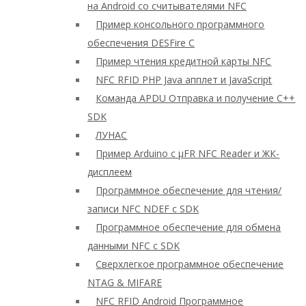
на Android со считывателями NFC
Пример консольного программного
обеспечения DESFire C
Пример чтения кредитной карты NFC
NFC RFID PHP Java апплет и JavaScript
Команда APDU Отправка и получение C++
SDK
ЛУНАС
Пример Arduino с μFR NFC Reader и ЖК-
дисплеем
Программное обеспечение для чтения/
записи NFC NDEF с SDK
Программное обеспечение для обмена
данными NFC с SDK
Сверхлегкое программное обеспечение
NTAG & MIFARE
NFC RFID Android Программное