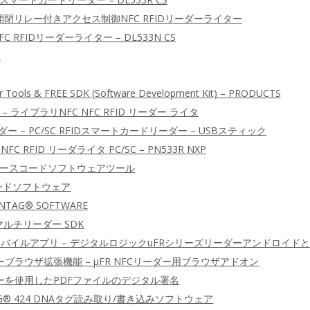
ア開閉リレー付きアクセス制御NFC RFIDリーダーライター
C RFIDリーダーライター – DL533N CS
ー
r Tools & FREE SDK (Software Development Kit) – PRODUCTS
 – ライブラリNFC NFC RFID リーダー ライタ
ーダー – PC/SC RFIDスマートカードリーダー – USBスティック
NFC RFID リーダライタ PC/SC – PN533R NXP
DK ソースコードソフトウェアツール
マンドソフトウェア
 NTAG® SOFTWARE
D マルチリーダー SDK
IDモバイルアプリ – デジタルロジックuFRシリーズリーダーアンドロイドとiO
ーブラウザ拡張機能 – μFR NFCリーダー用ブラウザアドオン
ダーを使用したPDFファイルのデジタル署名
TAG® 424 DNAタグ読み取り/書き込みソフトウェア