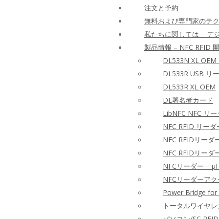
注文と予約
無料および専門家のテ
私たちに関しては – 
製品情報 – NFC RFID
DL533N XL OEM
DL533R USB 
DL533R XL OEM
DL署名者カード
LibNFC NFC リ
NFC RFID リー
NFC RFIDリ
NFC RFIDリーダ
NFCリーダー – 
NFCリーダーア
Power Bridge for
トータルワイヤレスリ
パソコン/SC RFI