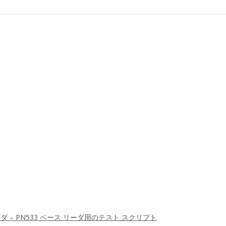
 リーダ – PN533 ベース リーダ用のテスト スクリプト