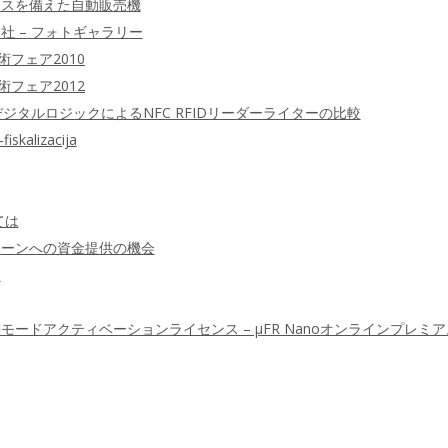
イスを備えた自動販売機
社 – フォトギャラリー
フェア2010
フェア2012
デジタルロジックによるNFC RFIDリーダーライターの比較
alizacija
ては
ェーンへの資金提供の機会
定
ードアクティベーションライセンス – μFR Nanoオンラインプレミ