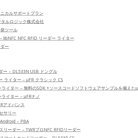
クニカルサポートプラン
デジタルロジック株式会社
 開発ツール
 – libNFC NFC RFID リーダー ライター
リーダー
ーダー – DL533N USB ドングル
ダー ライター – μFR クラシック CS
ーダーライター – 無料のSDK +ソースコードソフトウェアサンプルを備えた
ーライター – μFRナノ
μFRアドバンス
クセサリー
 Android – PBA
ーダー – TWRプロNFC RFIDリーダー
Dスマートカードリーダー – DL533R CS