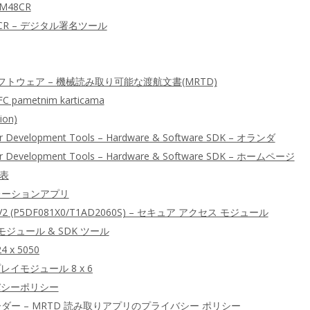
M48CR
CR – デジタル署名ツール
トウェア – 機械読み取り可能な渡航文書(MRTD)
FC pametnim karticama
ion)
er Development Tools – Hardware & Software SDK – オランダ
ter Development Tools – Hardware & Software SDK – ホームページ
較表
レーションアプリ
 AV2 (P5DF081X0/T1AD2060S) – セキュア アクセス モジュール
モジュール & SDK ツール
4 x 5050
レイモジュール 8 x 6
イバシーポリシー
ーダー – MRTD 読み取りアプリのプライバシー ポリシー