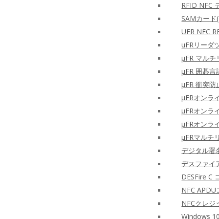
RFID NF
SAMカー
UFR NF
uFRリーダ
μFR マルチ
μFR 囲碁言
μFR 衝突防
μFRオン
μFRオンラ
μFRオン
μFRマルチ
デジタル署名
デスファイア
DESFire
NFC AP
NFCクレ
Windows 1