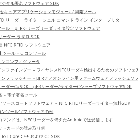
C デジタル署名ソフトウェア SDK
ド(セキュアアプリケーションモジュール)開発ツール
C RFD リーダー ライター シェル コマンド ライン インタープリター
ツール – μFRシリーズリーダライタ設定ソフトウェア
リーダー ラザロ SDK
語 NFC RFID ソフトウェア
止ツール – C コンソール
ラインコンフィグレータ
インファインダー – ワイヤレスNFCリーダを検出するためのソフトウェ
ラインフラッシャー – μFRナノオンライン用ファームウェアフラッシュソ
リーダーC#SDK – μFRリーダー/ライターCシャープソフトウェアSDK
 – 電子署名ツール
ソースコードソフトウェア – NFC RFIDリーダーライター無料SDK
 C コンソールソフトウェアの例
DUコマンドは、NFCリーダーを備えたAndroidで送受信します
ジットカードの読み取り例
0 IoT Core C++ および C# SDK