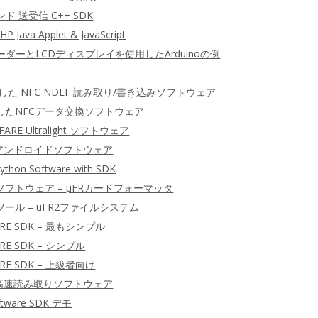
ンド 送受信 C++ SDK
P Java Applet & JavaScript
CリーダーとLCDディスプレイを使用したArduinoの例
用した NFC NDEF 読み取り/書き込みソフトウェア
したNFCデータ交換ソフトウェア
FARE Ultralight ソフトウェア
ID アンドロイドソフトウェア
ython Software with SDK
ソフトウェア – μFRカードフォーマッタ
ツール – uFR2ファイルシステム
RE SDK – 最もシンプル
RE SDK – シンプル
RE SDK – 上級者向け
ID 高速読み取りソフトウェア
oftware SDK デモ