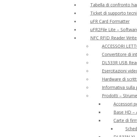
Tabella di confronto ha
Ticket di supporto tecn
uFR Card Formatter
uFR2File Lite – Softwar
NFC RFID Reader Write
ACCESSORI LETT
Convertitore di i
DL533R USB Read
Esercitazioni vid
Hardware di scrit
Informativa sulla
Prodotti – Strume
Accessori p
Base HD – A
Carte di fi
Sche
DL533N XL 