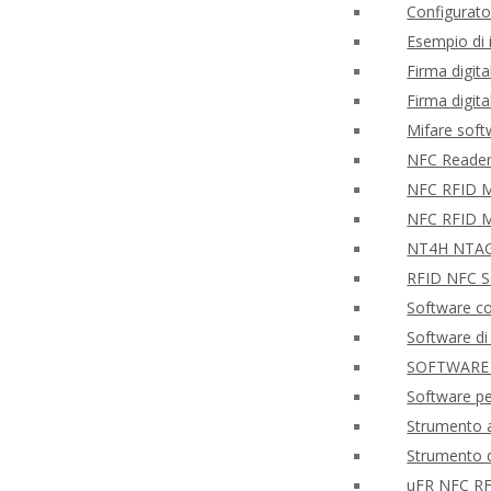
Configurato
Esempio di
Firma digita
Firma digit
Mifare sof
NFC Reader 
NFC RFID Mo
NFC RFID M
NT4H NTAG®
RFID NFC So
Software co
Software di
SOFTWARE
Software p
Strumento a
Strumento d
uFR NFC RF