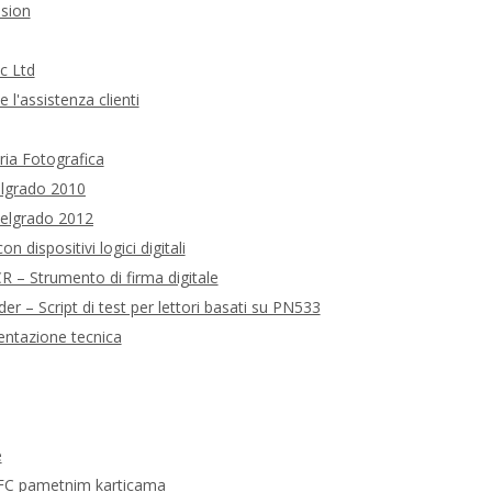
sion
c Ltd
 l'assistenza clienti
eria Fotografica
elgrado 2010
Belgrado 2012
n dispositivi logici digitali
 – Strumento di firma digitale
– Script di test per lettori basati su PN533
ntazione tecnica
e
FC pametnim karticama