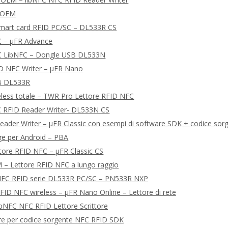
 OEM
smart card RFID PC/SC – DL533R CS
C – μFR Advance
C LibNFC – Dongle USB DL533N
ID NFC Writer – μFR Nano
B DL533R
eless totale – TWR Pro Lettore RFID NFC
 RFID Reader Writer- DL533N CS
ader Writer – μFR Classic con esempi di software SDK + codice sorge
ge per Android – PBA
ettore RFID NFC – μFR Classic CS
 – Lettore RFID NFC a lungo raggio
e NFC RFID serie DL533R PC/SC – PN533R NXP
 RFID NFC wireless – μFR Nano Online – Lettore di rete
ibNFC NFC RFID Lettore Scrittore
re per codice sorgente NFC RFID SDK