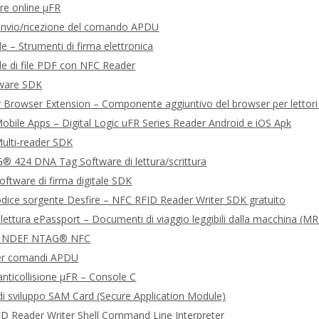
re online μFR
 invio/ricezione del comando APDU
le – Strumenti di firma elettronica
ale di file PDF con NFC Reader
tware SDK
Browser Extension – Componente aggiuntivo del browser per lettor
bile Apps – Digital Logic uFR Series Reader Android e iOS Apk
ulti-reader SDK
 424 DNA Tag Software di lettura/scrittura
ftware di firma digitale SDK
dice sorgente Desfire – NFC RFID Reader Writer SDK gratuito
 lettura ePassport – Documenti di viaggio leggibili dalla macchina (M
 NDEF NTAG® NFC
er comandi APDU
nticollisione μFR – Console C
i sviluppo SAM Card (Secure Application Module)
D Reader Writer Shell Command Line Interpreter