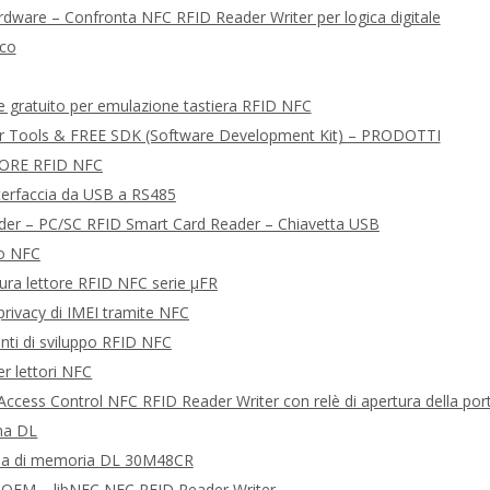
rdware – Confronta NFC RFID Reader Writer per logica digitale
ico
e gratuito per emulazione tastiera RFID NFC
r Tools & FREE SDK (Software Development Kit) – PRODOTTI
ORE RFID NFC
nterfaccia da USB a RS485
er – PC/SC RFID Smart Card Reader – Chiavetta USB
eo NFC
tura lettore RFID NFC serie μFR
 privacy di IMEI tramite NFC
nti di sviluppo RFID NFC
er lettori NFC
ccess Control NFC RFID Reader Writer con relè di apertura della por
rma DL
da di memoria DL 30M48CR
OEM – libNFC NFC RFID Reader Writer