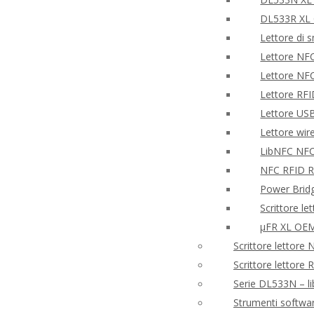
DL533R XL
Lettore di 
Lettore NF
Lettore NF
Lettore RF
Lettore US
Lettore wir
LibNFC NFC
NFC RFID Re
Power Brid
Scrittore l
μFR XL OEM
Scrittore lettor
Scrittore lettore
Serie DL533N – l
Strumenti softwa