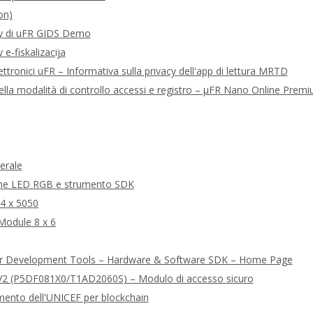
on)
acy di uFR GIDS Demo
 e-fiskalizacija
ettronici uFR – Informativa sulla privacy dell'app di lettura MRTD
della modalità di controllo accessi e registro – μFR Nano Online Pre
erale
ione LED RGB e strumento SDK
24 x 5050
Module 8 x 6
er Development Tools – Hardware & Software SDK – Home Page
2 (P5DF081X0/T1AD2060S) – Modulo di accesso sicuro
mento dell'UNICEF per blockchain