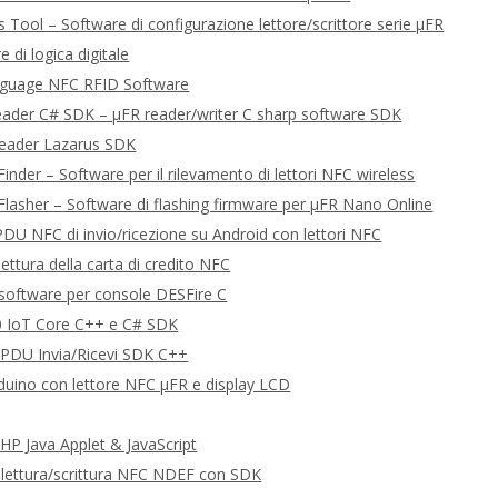
 Tool – Software di configurazione lettore/scrittore serie μFR
e di logica digitale
guage NFC RFID Software
eader C# SDK – μFR reader/writer C sharp software SDK
Reader Lazarus SDK
inder – Software per il rilevamento di lettori NFC wireless
Flasher – Software di flashing firmware per μFR Nano Online
U NFC di invio/ricezione su Android con lettori NFC
ettura della carta di credito NFC
software per console DESFire C
 IoT Core C++ e C# SDK
DU Invia/Ricevi SDK C++
uino con lettore NFC μFR e display LCD
P Java Applet & JavaScript
 lettura/scrittura NFC NDEF con SDK