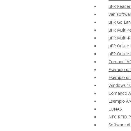
uFR Readers
Vari softwar
μFR Go Lan
μFR Multi-r
μFR Multi-
μFR Online F
μFR Online 
Comandi APD
Esempio di l
Esempio di 
Windows 10
Comando AP
Esempio Ard
LUNAS
NFC RFID PH
Software di