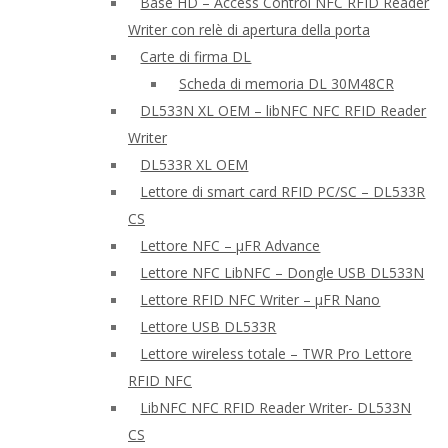
Base HD – Access Control NFC RFID Reader
Writer con relè di apertura della porta
Carte di firma DL
Scheda di memoria DL 30M48CR
DL533N XL OEM – libNFC NFC RFID Reader
Writer
DL533R XL OEM
Lettore di smart card RFID PC/SC – DL533R
CS
Lettore NFC – μFR Advance
Lettore NFC LibNFC – Dongle USB DL533N
Lettore RFID NFC Writer – μFR Nano
Lettore USB DL533R
Lettore wireless totale – TWR Pro Lettore
RFID NFC
LibNFC NFC RFID Reader Writer- DL533N
CS