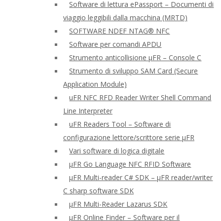
Software di lettura ePassport – Documenti di
viaggio leggibili dalla macchina (MRTD)
SOFTWARE NDEF NTAG® NFC
Software per comandi APDU
Strumento anticollisione μFR – Console C
Strumento di sviluppo SAM Card (Secure
Application Module)
uFR NFC RFD Reader Writer Shell Command
Line Interpreter
uFR Readers Tool – Software di
configurazione lettore/scrittore serie μFR
Vari software di logica digitale
μFR Go Language NFC RFID Software
μFR Multi-reader C# SDK – μFR reader/writer
C sharp software SDK
μFR Multi-Reader Lazarus SDK
μFR Online Finder – Software per il