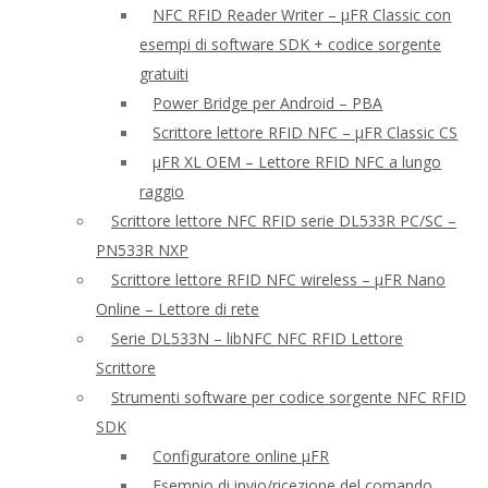
NFC RFID Reader Writer – μFR Classic con
esempi di software SDK + codice sorgente
gratuiti
Power Bridge per Android – PBA
Scrittore lettore RFID NFC – μFR Classic CS
μFR XL OEM – Lettore RFID NFC a lungo
raggio
Scrittore lettore NFC RFID serie DL533R PC/SC –
PN533R NXP
Scrittore lettore RFID NFC wireless – μFR Nano
Online – Lettore di rete
Serie DL533N – libNFC NFC RFID Lettore
Scrittore
Strumenti software per codice sorgente NFC RFID
SDK
Configuratore online μFR
Esempio di invio/ricezione del comando