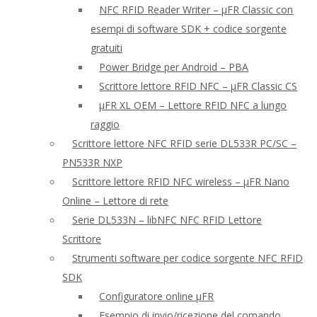
NFC RFID Reader Writer – μFR Classic con
esempi di software SDK + codice sorgente
gratuiti
Power Bridge per Android – PBA
Scrittore lettore RFID NFC – μFR Classic CS
μFR XL OEM – Lettore RFID NFC a lungo
raggio
Scrittore lettore NFC RFID serie DL533R PC/SC –
PN533R NXP
Scrittore lettore RFID NFC wireless – μFR Nano
Online – Lettore di rete
Serie DL533N – libNFC NFC RFID Lettore
Scrittore
Strumenti software per codice sorgente NFC RFID
SDK
Configuratore online μFR
Esempio di invio/ricezione del comando