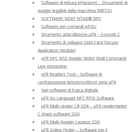
Software di lettura ePassport – Documenti di
viaggio leggibili dalla macchina (MRTD)
SOFTWARE NDEF NTAG® NFC
Software per comandi APDU
Strumento anticollisione μFR – Console C
Strumento di sviluppo SAM Card (Secure
Application Module)
uFR NFC RFD Reader Writer Shell Command
Line Interpreter
uFR Readers Tool – Software di
configurazione lettore/scrittore serie μFR
Vari software di logica digitale
μFR Go Language NFC RFID Software
μFR Multi-reader C# SDK – μFR reader/writer
C sharp software SDK
μFR Multi-Reader Lazarus SDK
μFR Online Finder – Software per il