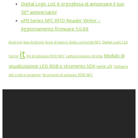
Digital Logic Ltd. è orgogliosa di annunciare il suo
56° anniversario!
uFR Series NFC RFID Reader Writer –
Aggiornamento firmware 5.0.69
Android
App Android
Aree di lavoro della comunità NFC
Digital Logic Ltd
it
Modulo di
home
Kit di sviluppo RFID NFC
Lettura lineare diretta
visualizzazione LED RGB e strumento SDK
serie ufr
Software
del codice sorgente
Strumenti di sviluppo RFID NFC