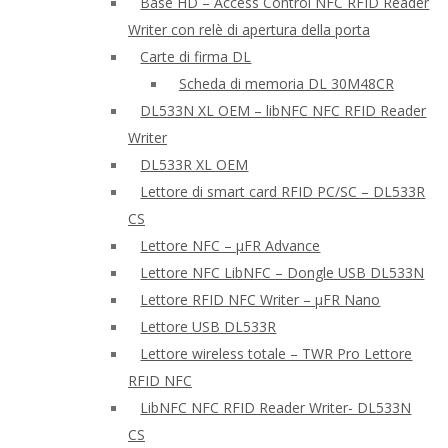
Base HD – Access Control NFC RFID Reader
Writer con relè di apertura della porta
Carte di firma DL
Scheda di memoria DL 30M48CR
DL533N XL OEM – libNFC NFC RFID Reader
Writer
DL533R XL OEM
Lettore di smart card RFID PC/SC – DL533R
CS
Lettore NFC – μFR Advance
Lettore NFC LibNFC – Dongle USB DL533N
Lettore RFID NFC Writer – μFR Nano
Lettore USB DL533R
Lettore wireless totale – TWR Pro Lettore
RFID NFC
LibNFC NFC RFID Reader Writer- DL533N
CS