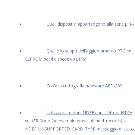
Quali dispositivi appartengono alla serie μFR?
Qual è lo scopo dell'aggiornamento RTC ed
EEPROM per il dispositivo μFR?
Cos'è la crittografia hardware AES128?
Utilizzare i metodi NDEF con il lettore NT4H
su μFR Nano (ad esempio erase_all_ndef_records) –
NDEF_UNSUPPORTED_CARD_TYPE messaggio di stato