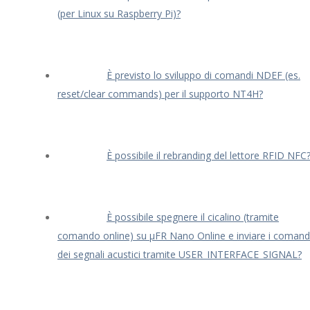
(per Linux su Raspberry Pi)?
È previsto lo sviluppo di comandi NDEF (es.
reset/clear commands) per il supporto NT4H?
È possibile il rebranding del lettore RFID NFC
È possibile spegnere il cicalino (tramite
comando online) su μFR Nano Online e inviare i comand
dei segnali acustici tramite USER_INTERFACE_SIGNAL?