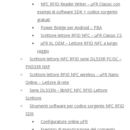
NFC RFID Reader Writer – μFR Classic con
esempi di software SDK + codice sorgente
gratuiti
Power Bridge per Android – PBA
Scrittore lettore RFID NFC – μFR Classic CS
μFR XL OEM – Lettore RFID NFC a lungo
raggio
Scrittore lettore NFC RFID serie DL533R PC/SC –
PN533R NXP
Scrittore lettore RFID NFC wireless – μFR Nano
Online – Lettore di rete
Serie DL533N – libNFC NFC RFID Lettore
Scrittore
Strumenti software per codice sorgente NFC RFID
SDK
Configuratore online μFR
Esempio di invio/ricezione del comando