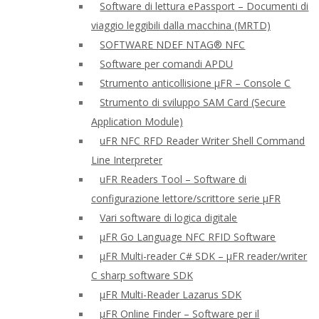
Software di lettura ePassport – Documenti di
viaggio leggibili dalla macchina (MRTD)
SOFTWARE NDEF NTAG® NFC
Software per comandi APDU
Strumento anticollisione μFR – Console C
Strumento di sviluppo SAM Card (Secure
Application Module)
uFR NFC RFD Reader Writer Shell Command
Line Interpreter
uFR Readers Tool – Software di
configurazione lettore/scrittore serie μFR
Vari software di logica digitale
μFR Go Language NFC RFID Software
μFR Multi-reader C# SDK – μFR reader/writer
C sharp software SDK
μFR Multi-Reader Lazarus SDK
μFR Online Finder – Software per il