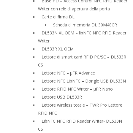
Base HD – Access Control NFC RFID Reader
Writer con relè di apertura della porta
Carte di firma DL
Scheda di memoria DL 30M48CR
DL533N XL OEM – libNFC NFC RFID Reader
Writer
DL533R XL OEM
Lettore di smart card RFID PC/SC – DL533R
CS
Lettore NFC – μFR Advance
Lettore NFC LibNFC – Dongle USB DL533N
Lettore RFID NFC Writer – μFR Nano
Lettore USB DL533R
Lettore wireless totale – TWR Pro Lettore
RFID NFC
LibNFC NFC RFID Reader Writer- DL533N
CS