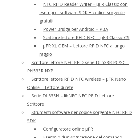
NFC RFID Reader Writer – μFR Classic con
esempi di software SDK + codice sorgente
gratuiti
Power Bridge per Android – PBA
Scrittore lettore RFID NFC – μFR Classic CS
μFR XL OEM – Lettore RFID NFC a lungo
raggio
Scrittore lettore NFC RFID serie DL533R PC/SC –
PN533R NXP
Scrittore lettore RFID NFC wireless – μFR Nano
Online – Lettore di rete
Serie DL533N – libNFC NFC RFID Lettore
Scrittore
Strumenti software per codice sorgente NFC RFID
SDK
Configuratore online μFR
Esempio di invio/ricezione del comando