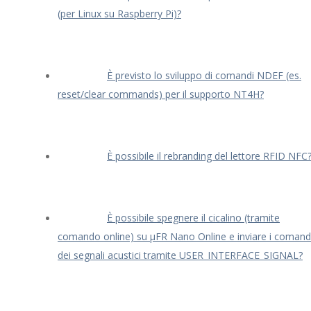
(per Linux su Raspberry Pi)?
È previsto lo sviluppo di comandi NDEF (es.
reset/clear commands) per il supporto NT4H?
È possibile il rebranding del lettore RFID NFC
È possibile spegnere il cicalino (tramite
comando online) su μFR Nano Online e inviare i comand
dei segnali acustici tramite USER_INTERFACE_SIGNAL?