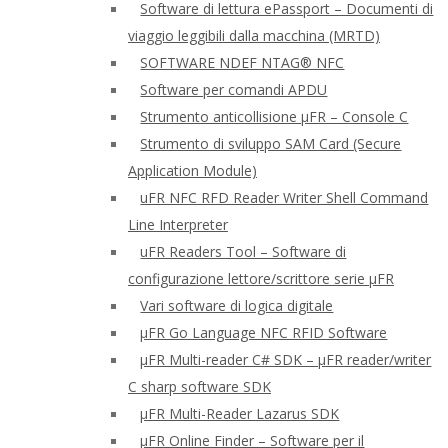
Software di lettura ePassport – Documenti di
viaggio leggibili dalla macchina (MRTD)
SOFTWARE NDEF NTAG® NFC
Software per comandi APDU
Strumento anticollisione μFR – Console C
Strumento di sviluppo SAM Card (Secure
Application Module)
uFR NFC RFD Reader Writer Shell Command
Line Interpreter
uFR Readers Tool – Software di
configurazione lettore/scrittore serie μFR
Vari software di logica digitale
μFR Go Language NFC RFID Software
μFR Multi-reader C# SDK – μFR reader/writer
C sharp software SDK
μFR Multi-Reader Lazarus SDK
μFR Online Finder – Software per il