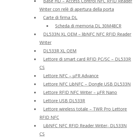
Base HD – Access Control NFC RFID Reader
Writer con relè di apertura della porta
Carte di firma DL
Scheda di memoria DL 30M48CR
DL533N XL OEM – libNFC NFC RFID Reader
Writer
DL533R XL OEM
Lettore di smart card RFID PC/SC – DL533R
CS
Lettore NFC – μFR Advance
Lettore NFC LibNFC – Dongle USB DL533N
Lettore RFID NFC Writer – μFR Nano
Lettore USB DL533R
Lettore wireless totale – TWR Pro Lettore
RFID NFC
LibNFC NFC RFID Reader Writer- DL533N
CS