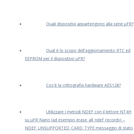
Quali dispositivi appartengono alla serie μFR?
Qual è lo scopo dell'aggiornamento RTC ed
EEPROM per il dispositivo μFR?
Cos'è la crittografia hardware AES128?
Utilizzare i metodi NDEF con il lettore NT4H
su μFR Nano (ad esempio erase_all_ndef_records) –
NDEF_UNSUPPORTED_CARD_TYPE messaggio di stato