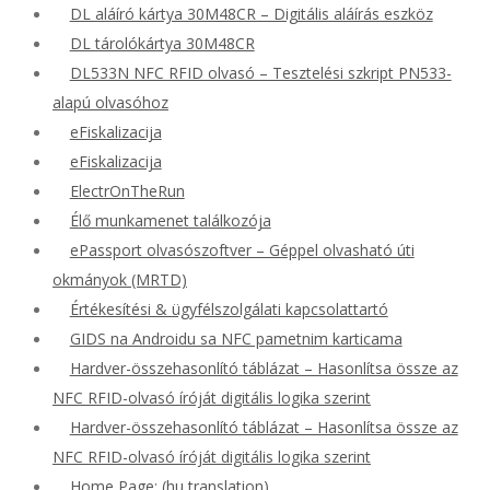
DL aláíró kártya 30M48CR – Digitális aláírás eszköz
DL tárolókártya 30M48CR
DL533N NFC RFID olvasó – Tesztelési szkript PN533-
alapú olvasóhoz
eFiskalizacija
eFiskalizacija
ElectrOnTheRun
Élő munkamenet találkozója
ePassport olvasószoftver – Géppel olvasható úti
okmányok (MRTD)
Értékesítési & ügyfélszolgálati kapcsolattartó
GIDS na Androidu sa NFC pametnim karticama
Hardver-összehasonlító táblázat – Hasonlítsa össze az
NFC RFID-olvasó íróját digitális logika szerint
Hardver-összehasonlító táblázat – Hasonlítsa össze az
NFC RFID-olvasó íróját digitális logika szerint
Home Page: (hu translation)