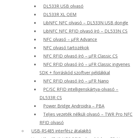
DL533R USB olvasó
DL533R XL OEM
LibNFC NFC olvasó – DL533N USB dongle
LibNFC NFC RFID olvasó író – DL533N CS
NFC olvasó – μFR Advance
NFC olvasó tartozékok
NFC RFID olvasó író – μFR Classic CS
NFC RFID olvasó író – μFR Classic ingyenes
SDK + forráskód szoftver példákkal
NFC RFID olvasó író – μFR Nano
PC/SC RFID intelligenskártya-olvasó –
DL533R CS
Power Bridge Androidra – PBA
Teljes vezeték nélküli olvasó – TWR Pro NFC
RFID olvasó
USB-RS485 interfész átalakító