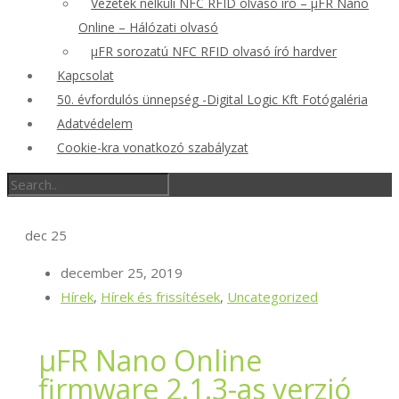
Vezeték nélküli NFC RFID olvasó író – μFR Nano
Online – Hálózati olvasó
μFR sorozatú NFC RFID olvasó író hardver
Kapcsolat
50. évfordulós ünnepség -Digital Logic Kft Fotógaléria
Adatvédelem
Cookie-kra vonatkozó szabályzat
dec
25
december 25, 2019
Hírek
,
Hírek és frissítések
,
Uncategorized
μFR Nano Online
firmware 2.1.3-as verzió