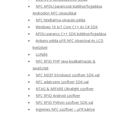
NFC APDU parancsok küldése/fogadása
Androidon NFC-olvasókkal
NFC hitelkártya-olvasási példa
Windows 10 IoT Core C++ és C# SDK
APDU-parancs C++ SDK küldése/fogadása
Arduino példa μFR NFC olvasóval és LCD
kijelzővel
LUNÁK
NFC RFID PHP Java kisalkalmazás &
JavaScript
NFC NDEF író/olvasó szoftver SDK-val
NFC adatcsere szoftver SDK-val
NTAG & MIFARE Ultralight szoftver
NFC RFID Android szoftver
NFC RFID Python szoftver SDK-val
Ingyenes NFC szoftver – μFR kártya