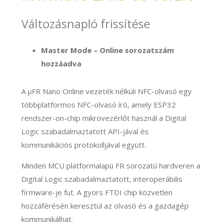
Változásnapló frissítése
Master Mode – Online sorozatszám
hozzáadva
A μFR Nano Online vezeték nélküli NFC-olvasó egy
többplatformos NFC-olvasó író, amely ESP32
rendszer-on-chip mikrovezérlőt használ a Digital
Logic szabadalmaztatott API-jával és
kommunikációs protokolljával együtt.
Minden MCU platformalapú FR sorozatú hardveren a
Digital Logic szabadalmaztatott, interoperábilis
firmware-je fut. A gyors FTDI chip közvetlen
hozzáférésén keresztül az olvasó és a gazdagép
kommunikálhat.