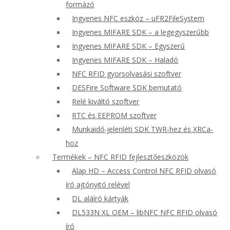
formázó
Ingyenes NFC eszköz – uFR2FileSystem
Ingyenes MIFARE SDK – a legegyszerűbb
Ingyenes MIFARE SDK – Egyszerű
Ingyenes MIFARE SDK – Haladó
NFC RFID gyorsolvasási szoftver
DESFire Software SDK bemutató
Relé kiváltó szoftver
RTC és EEPROM szoftver
Munkaidő-jelenléti SDK TWR-hez és XRCa-
hoz
Termékek – NFC RFID fejlesztőeszközök
Alap HD – Access Control NFC RFID olvasó
író ajtónyitó relével
DL aláíró kártyák
DL533N XL OEM – libNFC NFC RFID olvasó
író