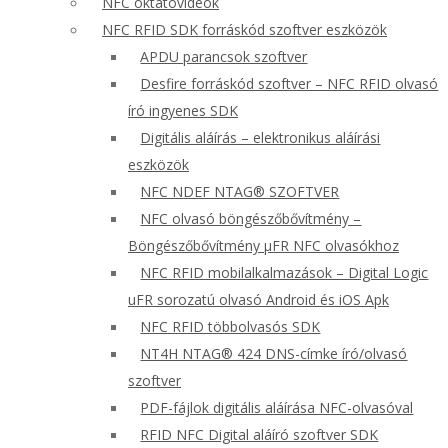
NFC oktatóvideók
NFC RFID SDK forráskód szoftver eszközök
APDU parancsok szoftver
Desfire forráskód szoftver – NFC RFID olvasó
író ingyenes SDK
Digitális aláírás – elektronikus aláírási
eszközök
NFC NDEF NTAG® SZOFTVER
NFC olvasó böngészőbővítmény –
Böngészőbővítmény μFR NFC olvasókhoz
NFC RFID mobilalkalmazások – Digital Logic
uFR sorozatú olvasó Android és iOS Apk
NFC RFID többolvasós SDK
NT4H NTAG® 424 DNS-címke író/olvasó
szoftver
PDF-fájlok digitális aláírása NFC-olvasóval
RFID NFC Digital aláíró szoftver SDK