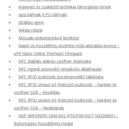
Ingyenes és szakértői technikai támogatási tervek
Java kártyák (CPU kártyák)
Jótállási igény
Média rólunk
Műszaki dokumentáció letöltése
Napló és hozzáférés-vezérlési mód aktiválási licence –
μFR Nano Online Premium Firmware
NFC digitális aláírási szoftver Androidra
NFC egyedi azonosító emulációs alkalmazás
NFC RFID eszközök összehasonlító táblázata
NFC RFID olvasó író fejlesztő eszközök – Hardver és
szoftver SDK – Kezdőlap
NFC RFID olvasó író fejlesztő eszközök – Hardver és
szoftver SDK – Nederlands
NXP MIFARE(R) SAM AV2 (P5DF081X0/T1AD2060S) –
Biztonságos hozzáférési modul