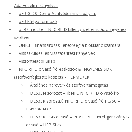
Adatvédelmi irányelvek
uFR GIDS Demo Adatvédelmi szabályzat
uFR kártya formázó
uFR2File Lite – NFC RFID billentyűzet emuláció ingyenes
szoftver
UNICEF finanszírozási lehetőség a blokklánc számára
Visszaküldési és visszatérítési irányelvek
Viszonteladói űrlap
NFC RFID olvasó író eszközök & INGYENES SDK
(szoftverfejlesztő készlet) – TERMÉKEK
Általános hardver- és szoftvertámogatás
DL533N sorozat – libNFC NFC RFID olvasó író
DL533R sorozatú NFC RFID olvasó író PC/SC –
PN533R NXP
DL533R USB olvasó – PC/SC RFID intelligenskártya-
olvasó – USB Stick