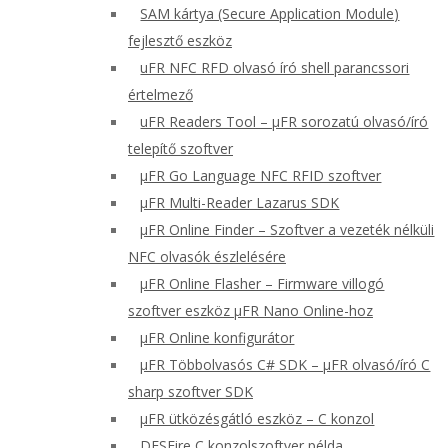
SAM kártya (Secure Application Module)
fejlesztő eszköz
uFR NFC RFD olvasó író shell parancssori
értelmező
uFR Readers Tool – μFR sorozatú olvasó/író
telepítő szoftver
μFR Go Language NFC RFID szoftver
μFR Multi-Reader Lazarus SDK
μFR Online Finder – Szoftver a vezeték nélküli
NFC olvasók észlelésére
μFR Online Flasher – Firmware villogó
szoftver eszköz μFR Nano Online-hoz
μFR Online konfigurátor
μFR Többolvasós C# SDK – μFR olvasó/író C
sharp szoftver SDK
μFR ütközésgátló eszköz – C konzol
DESFire C konzolszoftver példa