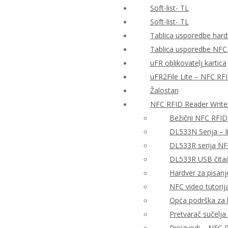
Soft-list- TL
Soft-list- TL
Tablica usporedbe hardv
Tablica usporedbe NFC
uFR oblikovatelj kartica
uFR2File Lite – NFC RF
Žalostan
NFC RFID Reader Write
Bežični NFC RFID
DL533N Serija – 
DL533R serija NF
DL533R USB čitač 
Hardver za pisanj
NFC video tutorija
Opća podrška za h
Pretvarač sučelj
Proizvodi – NFC R