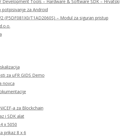
r Development Tools – Hardware & Software SDK – Hrvatski
o potpisivanje za Android
 (P5DF081X0/T1AD2060S) – Modul za siguran pristup
d.o.o.
a
skalizacija
tnosti za uFR GIDS Demo
ta novca
dokumentacije
 UNICEF-a za Blockchain
z i SDK alat
24 x 5050
 prikaz 8 x 6