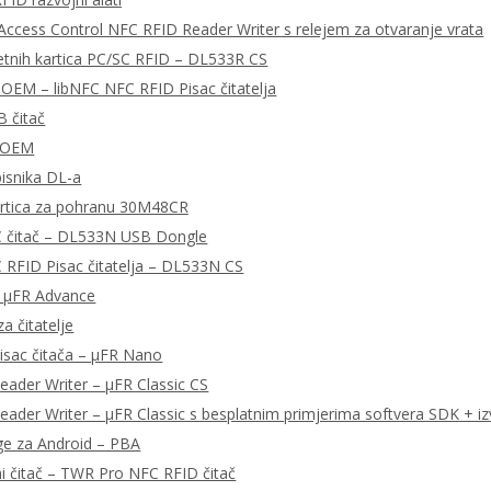
ccess Control NFC RFID Reader Writer s relejem za otvaranje vrata
tnih kartica PC/SC RFID – DL533R CS
OEM – libNFC NFC RFID Pisac čitatelja
 čitač
 OEM
pisnika DL-a
rtica za pohranu 30M48CR
 čitač – DL533N USB Dongle
RFID Pisac čitatelja – DL533N CS
– μFR Advance
a čitatelje
isac čitača – μFR Nano
ader Writer – μFR Classic CS
ader Writer – μFR Classic s besplatnim primjerima softvera SDK + iz
ge za Android – PBA
ni čitač – TWR Pro NFC RFID čitač