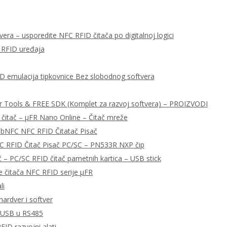
era – usporedite NFC RFID čitača po digitalnoj logici
 RFID uređaja
ID emulacija tipkovnice Bez slobodnog softvera
r Tools & FREE SDK (Komplet za razvoj softvera) – PROIZVODI
 čitač – μFR Nano Online – Čitač mreže
libNFC NFC RFID Čitatač Pisač
C RFID Čitač Pisač PC/SC – PN533R NXP čip
– PC/SC RFID čitač pametnih kartica – USB stick
e čitača NFC RFID serije μFR
li
ardver i softver
a USB u RS485
FID razvojni alati