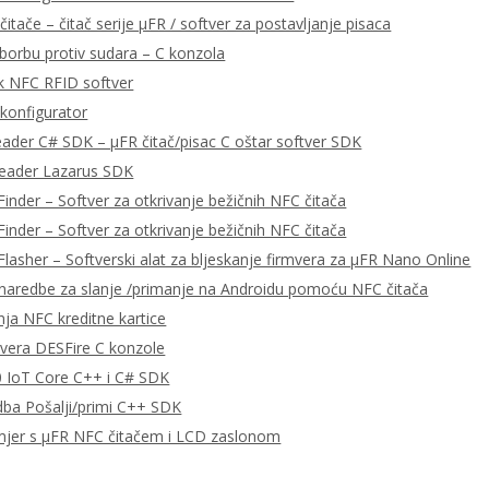
čitače – čitač serije μFR / softver za postavljanje pisaca
 borbu protiv sudara – C konzola
k NFC RFID softver
konfigurator
eader C# SDK – μFR čitač/pisac C oštar softver SDK
Reader Lazarus SDK
Finder – Softver za otkrivanje bežičnih NFC čitača
Finder – Softver za otkrivanje bežičnih NFC čitača
Flasher – Softverski alat za bljeskanje firmvera za μFR Nano Online
aredbe za slanje /primanje na Androidu pomoću NFC čitača
nja NFC kreditne kartice
tvera DESFire C konzole
 IoT Core C++ i C# SDK
ba Pošalji/primi C++ SDK
mjer s μFR NFC čitačem i LCD zaslonom