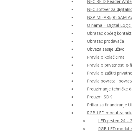
NFC RFID Reader Write
NFC softver za digitaln
NXP MIFARE(R) SAM AV2
O nama – Digital Logic 
Obrazac općeg kontakt
Obrazac prodavača
Obveza sesije uživo
Pravila o kolačićima
Pravila o privatnosti e-fi
Pravila o zaštiti priva
Pravila povrata i povra
Preuzimanje tehničke 
Preuzmi SDK
Prilika za financiranje
RGB LED modul za prika
LED prsten 24 – 
RGB LED modul za