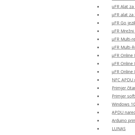
uFR Alat za 
μFR alat za
μFR Go jezi
μFR Mrežni 
μFR Multi-r
μFR Multi-
μFR Online 
μFR Online 
μFR Online 
NFC APDU n
Primjer čita
Primjer sof
Windows 10
APDU nared
Arduino pri
LUNAS