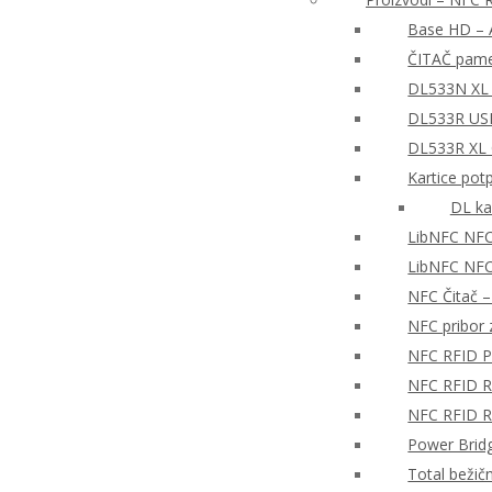
Base HD – A
ČITAČ pame
DL533N XL 
DL533R USB
DL533R XL
Kartice pot
DL ka
LibNFC NFC
LibNFC NFC 
NFC Čitač 
NFC pribor z
NFC RFID P
NFC RFID Re
NFC RFID Re
Power Brid
Total bežič