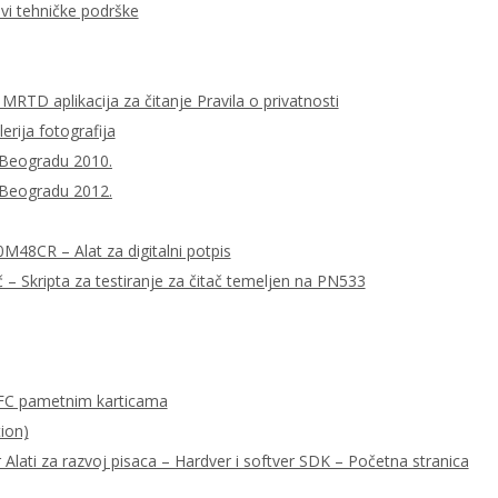
ovi tehničke podrške
MRTD aplikacija za čitanje Pravila o privatnosti
lerija fotografija
 Beogradu 2010.
 Beogradu 2012.
0M48CR – Alat za digitalni potpis
– Skripta za testiranje za čitač temeljen na PN533
FC pametnim karticama
ion)
ati za razvoj pisaca – Hardver i softver SDK – Početna stranica