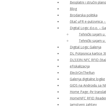
Besplatni i stručni plan
Blog
Brodarska politika
čitač uFR e-putovnica – 
Digital Logic d.o.o. – Ga
Tehnički sajam u
Tehnički sajam u
Digital Logic Galerija
DL Potpisnica kartice 3
DL533N NFC RFID čitač 
eFiskalizacija
ElectrOnTheRun
Galerija digitalne logike
GIDS na Androidu sa N
Home Page: (hr translat
HomeNFC RFID Reader Al
Jamstveni zahtjev