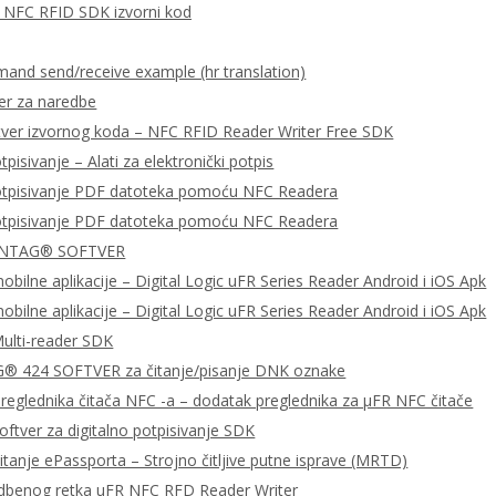
za NFC RFID SDK izvorni kod
nd send/receive example (hr translation)
er za naredbe
tver izvornog koda – NFC RFID Reader Writer Free SDK
tpisivanje – Alati za elektronički potpis
potpisivanje PDF datoteka pomoću NFC Readera
potpisivanje PDF datoteka pomoću NFC Readera
 NTAG® SOFTVER
bilne aplikacije – Digital Logic uFR Series Reader Android i iOS Apk
bilne aplikacije – Digital Logic uFR Series Reader Android i iOS Apk
ulti-reader SDK
 424 SOFTVER za čitanje/pisanje DNK oznake
preglednika čitača NFC -a – dodatak preglednika za μFR NFC čitače
ftver za digitalno potpisivanje SDK
čitanje ePassporta – Strojno čitljive putne isprave (MRTD)
dbenog retka uFR NFC RFD Reader Writer