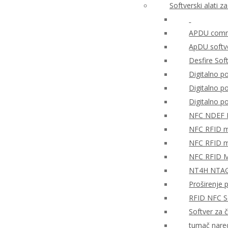
Softverski alati 
APDU comma
ApDU softv
Desfire Sof
Digitalno po
Digitalno 
Digitalno 
NFC NDEF
NFC RFID mo
NFC RFID mo
NFC RFID M
NT4H NTAG®
Proširenje 
RFID NFC So
Softver za 
tumač nare