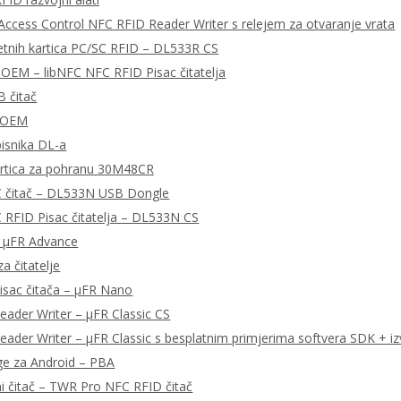
ccess Control NFC RFID Reader Writer s relejem za otvaranje vrata
tnih kartica PC/SC RFID – DL533R CS
OEM – libNFC NFC RFID Pisac čitatelja
 čitač
 OEM
pisnika DL-a
rtica za pohranu 30M48CR
 čitač – DL533N USB Dongle
RFID Pisac čitatelja – DL533N CS
– μFR Advance
a čitatelje
isac čitača – μFR Nano
ader Writer – μFR Classic CS
ader Writer – μFR Classic s besplatnim primjerima softvera SDK + iz
ge za Android – PBA
ni čitač – TWR Pro NFC RFID čitač