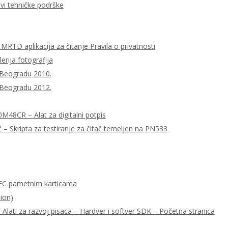
ovi tehničke podrške
MRTD aplikacija za čitanje Pravila o privatnosti
lerija fotografija
 Beogradu 2010.
 Beogradu 2012.
0M48CR – Alat za digitalni potpis
– Skripta za testiranje za čitač temeljen na PN533
FC pametnim karticama
ion)
ati za razvoj pisaca – Hardver i softver SDK – Početna stranica