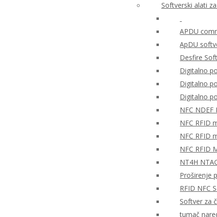
Softverski alati 
APDU comma
ApDU softv
Desfire Sof
Digitalno po
Digitalno 
Digitalno 
NFC NDEF
NFC RFID mo
NFC RFID mo
NFC RFID M
NT4H NTAG®
Proširenje 
RFID NFC So
Softver za 
tumač nare