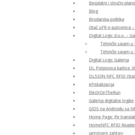
Besplatni i stručni plan
Blog
Brodarska politika
čitač uFR e-putovnica – 
Digital Logic d.o.o. – Ga
Tehnički sajam u
Tehnički sajam u
Digital Logic Galerija
DL Potpisnica kartice 3
DL533N NFC RFID čitač 
eFiskalizacija
ElectrOnTheRun
Galerija digitalne logike
GIDS na Androidu sa N
Home Page: (hr translat
HomeNFC RFID Reader Al
Jamstveni zahtjev