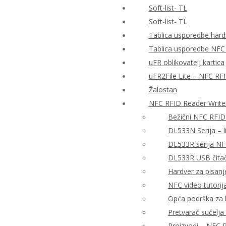
Soft-list- TL
Soft-list- TL
Tablica usporedbe hardv
Tablica usporedbe NFC
uFR oblikovatelj kartica
uFR2File Lite – NFC RF
Žalostan
NFC RFID Reader Write
Bežični NFC RFID
DL533N Serija – 
DL533R serija NF
DL533R USB čitač 
Hardver za pisanj
NFC video tutorija
Opća podrška za h
Pretvarač sučelj
Proizvodi – NFC R