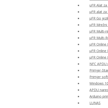
uFR Alat za 
μFR alat za
μFR Go jezi
μFR Mrežni 
μFR Multi-r
μFR Multi-
μFR Online 
μFR Online 
μFR Online 
NFC APDU n
Primjer čita
Primjer sof
Windows 10
APDU nared
Arduino pri
LUNAS