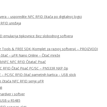
era – usporedite NFC RFID čitača po digitalnoj logici
 RFID uređaja
ID emulacija tipkovnice Bez slobodnog softvera
r Tools & FREE SDK (Komplet za razvoj softvera) – PROIZVODI
 čitač – μFR Nano Online – Čitač mreže
libNFC NFC RFID Čitatač Pisač
C RFID Čitač Pisač PC/SC – PN533R NXP čip
– PC/SC RFID čitač pametnih kartica – USB stick
e čitača NFC RFID serije μFR
li
ardver i softver
a USB u RS485
FID razvojni alati