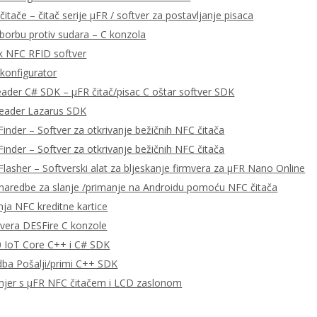
čitače – čitač serije μFR / softver za postavljanje pisaca
 borbu protiv sudara – C konzola
k NFC RFID softver
konfigurator
eader C# SDK – μFR čitač/pisac C oštar softver SDK
Reader Lazarus SDK
Finder – Softver za otkrivanje bežičnih NFC čitača
Finder – Softver za otkrivanje bežičnih NFC čitača
Flasher – Softverski alat za bljeskanje firmvera za μFR Nano Online
aredbe za slanje /primanje na Androidu pomoću NFC čitača
nja NFC kreditne kartice
tvera DESFire C konzole
 IoT Core C++ i C# SDK
ba Pošalji/primi C++ SDK
mjer s μFR NFC čitačem i LCD zaslonom