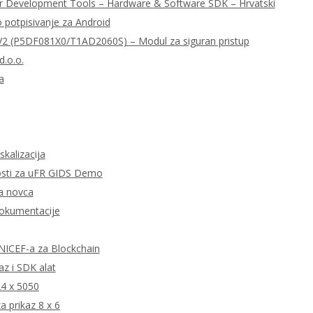
r Development Tools – Hardware & Software SDK – Hrvatski
o potpisivanje za Android
 (P5DF081X0/T1AD2060S) – Modul za siguran pristup
d.o.o.
a
skalizacija
tnosti za uFR GIDS Demo
ta novca
dokumentacije
 UNICEF-a za Blockchain
z i SDK alat
24 x 5050
 prikaz 8 x 6