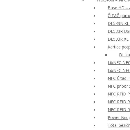
Base HD – A
ČITAČ pame
DL533N XL 
DL533R USB
DL533R XL
Kartice pot
DL ka
LibNFC NFC
LibNFC NFC 
NFC Čitač 
NFC pribor z
NFC RFID P
NFC RFID Re
NFC RFID Re
Power Brid
Total bežič