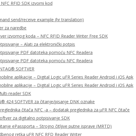
za NFC RFID SDK izvorni kod
nd send/receive example (hr translation)
er za naredbe
tver izvornog koda – NFC RFID Reader Writer Free SDK
tpisivanje – Alati za elektronički potpis
potpisivanje PDF datoteka pomoću NFC Readera
potpisivanje PDF datoteka pomoću NFC Readera
 NTAG® SOFTVER
bilne aplikacije – Digital Logic uFR Series Reader Android i iOS Apk
bilne aplikacije – Digital Logic uFR Series Reader Android i iOS Apk
ulti-reader SDK
 424 SOFTVER za čitanje/pisanje DNK oznake
preglednika čitača NFC -a – dodatak preglednika za μFR NFC čitače
ftver za digitalno potpisivanje SDK
čitanje ePassporta – Strojno čitljive putne isprave (MRTD)
dbenog retka uFR NFC RFD Reader Writer