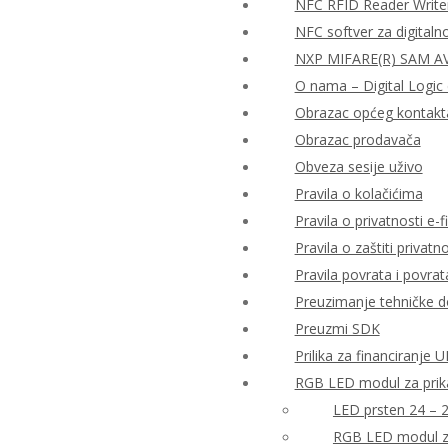
NFC RFID Reader Write
NFC softver za digitaln
NXP MIFARE(R) SAM AV2
O nama – Digital Logic 
Obrazac općeg kontakt
Obrazac prodavača
Obveza sesije uživo
Pravila o kolačićima
Pravila o privatnosti e-fi
Pravila o zaštiti priva
Pravila povrata i povra
Preuzimanje tehničke 
Preuzmi SDK
Prilika za financiranje
RGB LED modul za prika
LED prsten 24 – 
RGB LED modul za