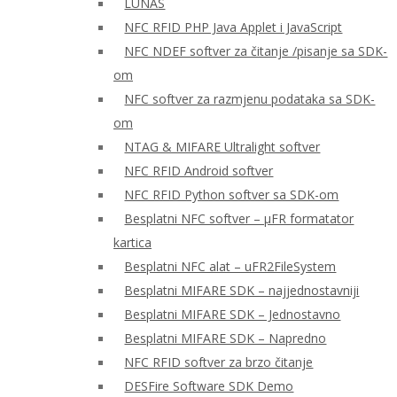
LUNAS
NFC RFID PHP Java Applet i JavaScript
NFC NDEF softver za čitanje /pisanje sa SDK-
om
NFC softver za razmjenu podataka sa SDK-
om
NTAG & MIFARE Ultralight softver
NFC RFID Android softver
NFC RFID Python softver sa SDK-om
Besplatni NFC softver – μFR formatator
kartica
Besplatni NFC alat – uFR2FileSystem
Besplatni MIFARE SDK – najjednostavniji
Besplatni MIFARE SDK – Jednostavno
Besplatni MIFARE SDK – Napredno
NFC RFID softver za brzo čitanje
DESFire Software SDK Demo