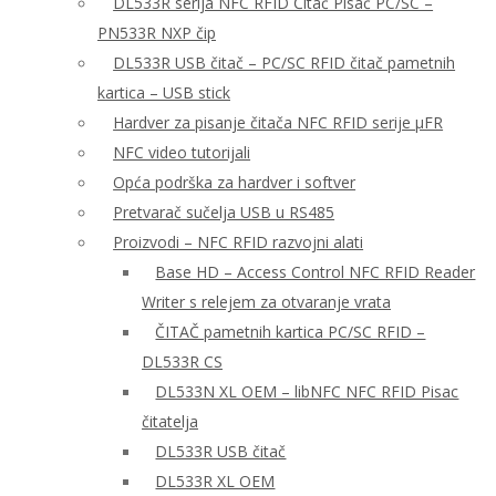
DL533R serija NFC RFID Čitač Pisač PC/SC –
PN533R NXP čip
DL533R USB čitač – PC/SC RFID čitač pametnih
kartica – USB stick
Hardver za pisanje čitača NFC RFID serije μFR
NFC video tutorijali
Opća podrška za hardver i softver
Pretvarač sučelja USB u RS485
Proizvodi – NFC RFID razvojni alati
Base HD – Access Control NFC RFID Reader
Writer s relejem za otvaranje vrata
ČITAČ pametnih kartica PC/SC RFID –
DL533R CS
DL533N XL OEM – libNFC NFC RFID Pisac
čitatelja
DL533R USB čitač
DL533R XL OEM