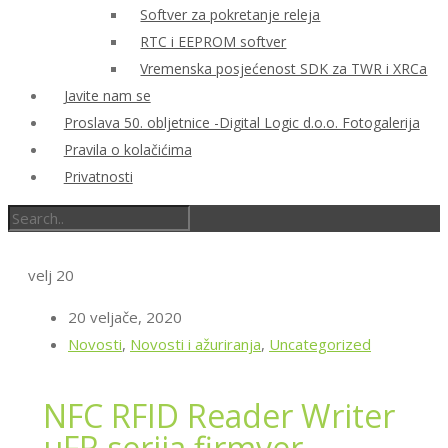
Softver za pokretanje releja
RTC i EEPROM softver
Vremenska posjećenost SDK za TWR i XRCa
Javite nam se
Proslava 50. obljetnice -Digital Logic d.o.o. Fotogalerija
Pravila o kolačićima
Privatnosti
velj
20
20 veljače, 2020
Novosti
,
Novosti i ažuriranja
,
Uncategorized
NFC RFID Reader Writer
μFR serija firmver