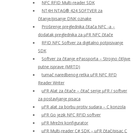
NFC RFID Multi-reader SDK
NT4H NTAG® 424 SOFTVER za
čitanje/pisanje DNK oznake
Proširenje preglednika čitača NFC -a –
dodatak preglednika za μFR NFC čitače
RFID NFC Softver za digitalno potpisivanje
SDK
Softver za čitanje ePassporta – Strojno čitljive
putne isprave (MRTD)
tumač naredbenog retka uFR NFC RFD
Reader Writer
uFR Alat za čitače – čitač serije μFR / softver
za postavljanje pisaca
μFR alat za borbu protiv sudara – C konzola
μFR Go jezik NFC RFID softver
μFR Mrežni konfigurator
μFR Multi-reader C# SDK – μFR čitač/pisac C