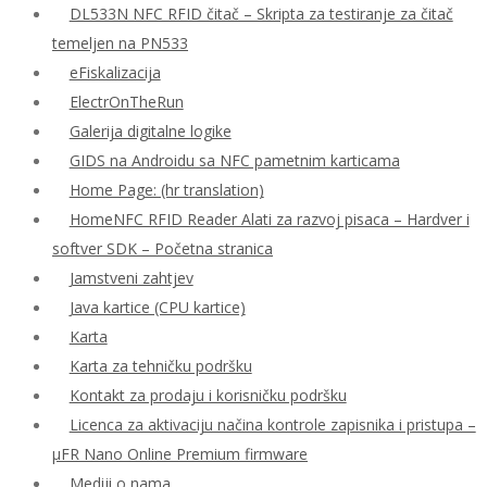
DL533N NFC RFID čitač – Skripta za testiranje za čitač
temeljen na PN533
eFiskalizacija
ElectrOnTheRun
Galerija digitalne logike
GIDS na Androidu sa NFC pametnim karticama
Home Page: (hr translation)
HomeNFC RFID Reader Alati za razvoj pisaca – Hardver i
softver SDK – Početna stranica
Jamstveni zahtjev
Java kartice (CPU kartice)
Karta
Karta za tehničku podršku
Kontakt za prodaju i korisničku podršku
Licenca za aktivaciju načina kontrole zapisnika i pristupa –
μFR Nano Online Premium firmware
Mediji o nama