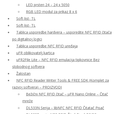
LED prsten 24 – 24 x 5050
RGB LED modul za prikaz 8 x 6
Soft-list- TL
Soft-list- TL
Tablica usporedbe hardvera – usporedite NFC RFID čitača
po digitalnoj logici
Tablica usporedbe NFC RFID uređaja
uFR oblikovatelj kartica
uFR2File Lite – NFC RFID emulacija tipkovnice Bez
slobodnog softvera
Žalostan
NFC RFID Reader Writer Tools & FREE SDK (Komplet za
razvoj softvera) – PROIZVODI
Bežični NFC RFID čitač – μFR Nano Online – Čitač
mreže
DL533N Serija – libNFC NFC RFID Čitatač Pisač