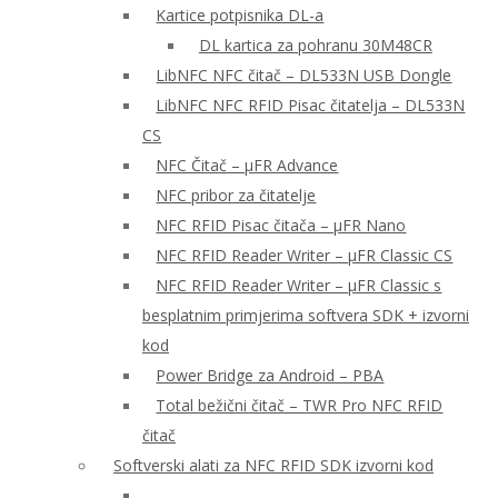
Kartice potpisnika DL-a
DL kartica za pohranu 30M48CR
LibNFC NFC čitač – DL533N USB Dongle
LibNFC NFC RFID Pisac čitatelja – DL533N
CS
NFC Čitač – μFR Advance
NFC pribor za čitatelje
NFC RFID Pisac čitača – μFR Nano
NFC RFID Reader Writer – μFR Classic CS
NFC RFID Reader Writer – μFR Classic s
besplatnim primjerima softvera SDK + izvorni
kod
Power Bridge za Android – PBA
Total bežični čitač – TWR Pro NFC RFID
čitač
Softverski alati za NFC RFID SDK izvorni kod