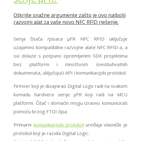
Otkrijte snažne argumente zašto je ovo najbolji
razvojni alat za vaše novo NFC RFID rješenje.
Serija čitača /pisaca μFR NFC RFID uključuje
uzajamno kompatibilne razvojne alate NFC RFID-a, a
svi dolaze s potpuno opremljenim SDK projektima
bez platformi i mnoštvom sveobuhvatnih
dokumenata, uključujući API i komunikacijski protokol.
Firmver koji je dizajnirao Digital Logic radi na svakom
komadu hardvera serije μFR koji radi na MCU
platformi. Čitač i domaćin mogu izravno komunicirati
pomoću brzog FTDI čipa.
Primarni
komunikacijski protokol
uređaja vlasnički je
protokol koji je razvila Digital Logic.