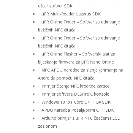
oštar softver SDK
μFR Multi-Reader Lazarus SDK
μFR Online Finder – Softver za otkrivanje
bežičnih NFC čitača
μFR Online Finder – Softver za otkrivanje
bežičnih NFC čitača
μFR Online Flasher – Softverski alat za
bljeskanje firmvera za μFR Nano Online
NFC APDU naredbe za slanje /primanje na
Androidu pomoću NFC čitača
Primjer čitanja NFC kreditne kartice
Primjer softvera DESFire C konzole
Windows 10 IoT Core C++ i C# SDK
APDU naredba Pošalji/primi C++ SDK
Arduino primjer s μFR NFC čitačem i LCD
zaslonom