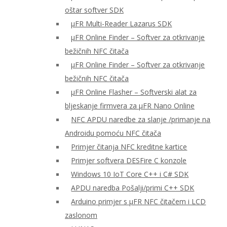
oštar softver SDK
μFR Multi-Reader Lazarus SDK
μFR Online Finder – Softver za otkrivanje
bežičnih NFC čitača
μFR Online Finder – Softver za otkrivanje
bežičnih NFC čitača
μFR Online Flasher – Softverski alat za
bljeskanje firmvera za μFR Nano Online
NFC APDU naredbe za slanje /primanje na
Androidu pomoću NFC čitača
Primjer čitanja NFC kreditne kartice
Primjer softvera DESFire C konzole
Windows 10 IoT Core C++ i C# SDK
APDU naredba Pošalji/primi C++ SDK
Arduino primjer s μFR NFC čitačem i LCD
zaslonom