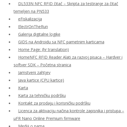
DL533N NFC RFID čitač – Skripta za testiranje za čitač
temeljen na PN533
eFiskalizacija
ElectrOnTheRun
Galerija digitalne logike
GIDS na Androidu sa NFC pametnim karticama
Home Page: (hr translation)
HomeNFC RFID Reader Alati za razvoj pisaca – Hardver i
softver SDK – Početna stranica
Jamstveni zahtjev
Java kartice (CPU kartice)
Karta
Karta za tehničku podršku
Kontakt za prodaju i korisničku podršku
Licenca za aktivaciju načina kontrole zapisnika i pristupa –
μFR Nano Online Premium firmware
Mediji o nama