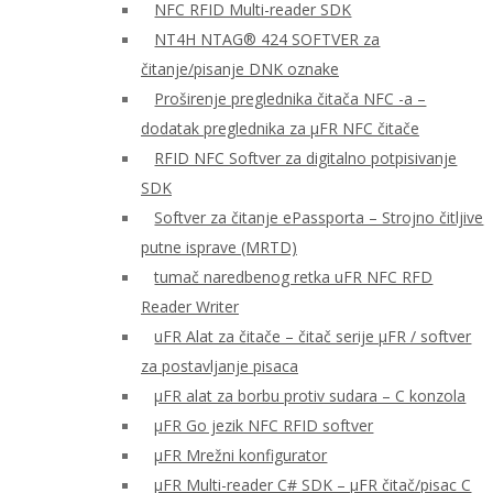
NFC RFID Multi-reader SDK
NT4H NTAG® 424 SOFTVER za
čitanje/pisanje DNK oznake
Proširenje preglednika čitača NFC -a –
dodatak preglednika za μFR NFC čitače
RFID NFC Softver za digitalno potpisivanje
SDK
Softver za čitanje ePassporta – Strojno čitljive
putne isprave (MRTD)
tumač naredbenog retka uFR NFC RFD
Reader Writer
uFR Alat za čitače – čitač serije μFR / softver
za postavljanje pisaca
μFR alat za borbu protiv sudara – C konzola
μFR Go jezik NFC RFID softver
μFR Mrežni konfigurator
μFR Multi-reader C# SDK – μFR čitač/pisac C