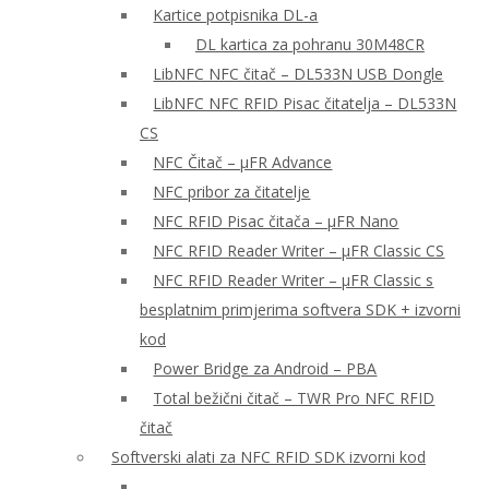
Kartice potpisnika DL-a
DL kartica za pohranu 30M48CR
LibNFC NFC čitač – DL533N USB Dongle
LibNFC NFC RFID Pisac čitatelja – DL533N
CS
NFC Čitač – μFR Advance
NFC pribor za čitatelje
NFC RFID Pisac čitača – μFR Nano
NFC RFID Reader Writer – μFR Classic CS
NFC RFID Reader Writer – μFR Classic s
besplatnim primjerima softvera SDK + izvorni
kod
Power Bridge za Android – PBA
Total bežični čitač – TWR Pro NFC RFID
čitač
Softverski alati za NFC RFID SDK izvorni kod