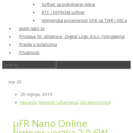
Softver za pokretanje releja
RTC i EEPROM softver
Vremenska posjećenost SDK za TWR i XRCa
Javite nam se
Proslava 50. obljetnice -Digital Logic d.o.o. Fotogalerija
Pravila o kolačićima
Privatnosti
srp
20
20 srpnja, 2019
Novosti
,
Novosti i ažuriranja
,
Uncategorized
μFR Nano Online
firmver verzija 2.0.6W