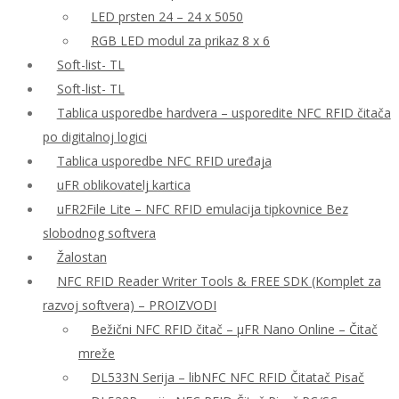
LED prsten 24 – 24 x 5050
RGB LED modul za prikaz 8 x 6
Soft-list- TL
Soft-list- TL
Tablica usporedbe hardvera – usporedite NFC RFID čitača
po digitalnoj logici
Tablica usporedbe NFC RFID uređaja
uFR oblikovatelj kartica
uFR2File Lite – NFC RFID emulacija tipkovnice Bez
slobodnog softvera
Žalostan
NFC RFID Reader Writer Tools & FREE SDK (Komplet za
razvoj softvera) – PROIZVODI
Bežični NFC RFID čitač – μFR Nano Online – Čitač
mreže
DL533N Serija – libNFC NFC RFID Čitatač Pisač