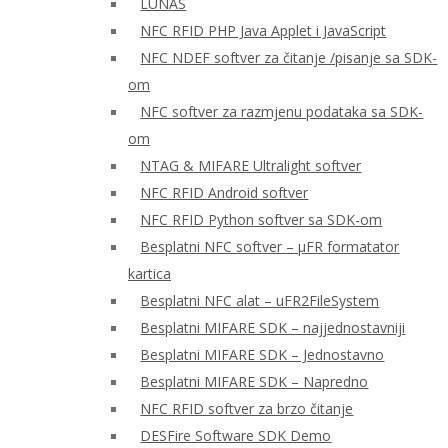
LUNAS
NFC RFID PHP Java Applet i JavaScript
NFC NDEF softver za čitanje /pisanje sa SDK-
om
NFC softver za razmjenu podataka sa SDK-
om
NTAG & MIFARE Ultralight softver
NFC RFID Android softver
NFC RFID Python softver sa SDK-om
Besplatni NFC softver – μFR formatator
kartica
Besplatni NFC alat – uFR2FileSystem
Besplatni MIFARE SDK – najjednostavniji
Besplatni MIFARE SDK – Jednostavno
Besplatni MIFARE SDK – Napredno
NFC RFID softver za brzo čitanje
DESFire Software SDK Demo