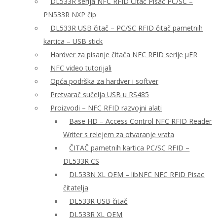
DL533R serija NFC RFID Čitač Pisač PC/SC –
PN533R NXP čip
DL533R USB čitač – PC/SC RFID čitač pametnih
kartica – USB stick
Hardver za pisanje čitača NFC RFID serije μFR
NFC video tutorijali
Opća podrška za hardver i softver
Pretvarač sučelja USB u RS485
Proizvodi – NFC RFID razvojni alati
Base HD – Access Control NFC RFID Reader
Writer s relejem za otvaranje vrata
ČITAČ pametnih kartica PC/SC RFID –
DL533R CS
DL533N XL OEM – libNFC NFC RFID Pisac
čitatelja
DL533R USB čitač
DL533R XL OEM