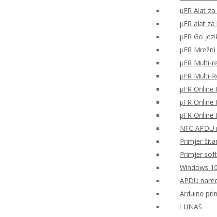
uFR Alat za 
μFR alat za
μFR Go jezi
μFR Mrežni 
μFR Multi-r
μFR Multi-
μFR Online 
μFR Online 
μFR Online 
NFC APDU n
Primjer čita
Primjer sof
Windows 10
APDU nared
Arduino pri
LUNAS