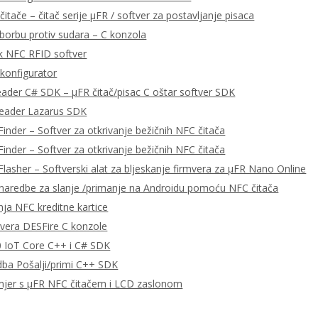
čitače – čitač serije μFR / softver za postavljanje pisaca
 borbu protiv sudara – C konzola
k NFC RFID softver
konfigurator
eader C# SDK – μFR čitač/pisac C oštar softver SDK
Reader Lazarus SDK
Finder – Softver za otkrivanje bežičnih NFC čitača
Finder – Softver za otkrivanje bežičnih NFC čitača
Flasher – Softverski alat za bljeskanje firmvera za μFR Nano Online
aredbe za slanje /primanje na Androidu pomoću NFC čitača
nja NFC kreditne kartice
tvera DESFire C konzole
 IoT Core C++ i C# SDK
ba Pošalji/primi C++ SDK
mjer s μFR NFC čitačem i LCD zaslonom