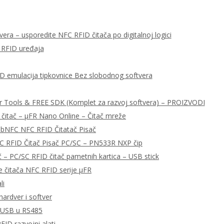
era – usporedite NFC RFID čitača po digitalnoj logici
 RFID uređaja
ID emulacija tipkovnice Bez slobodnog softvera
r Tools & FREE SDK (Komplet za razvoj softvera) – PROIZVODI
 čitač – μFR Nano Online – Čitač mreže
libNFC NFC RFID Čitatač Pisač
C RFID Čitač Pisač PC/SC – PN533R NXP čip
– PC/SC RFID čitač pametnih kartica – USB stick
e čitača NFC RFID serije μFR
li
ardver i softver
a USB u RS485
FID razvojni alati