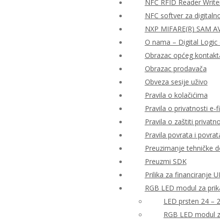
NFC RFID Reader Write
NFC softver za digitaln
NXP MIFARE(R) SAM AV2
O nama – Digital Logic 
Obrazac općeg kontakt
Obrazac prodavača
Obveza sesije uživo
Pravila o kolačićima
Pravila o privatnosti e-fi
Pravila o zaštiti priva
Pravila povrata i povra
Preuzimanje tehničke 
Preuzmi SDK
Prilika za financiranje
RGB LED modul za prika
LED prsten 24 – 
RGB LED modul za