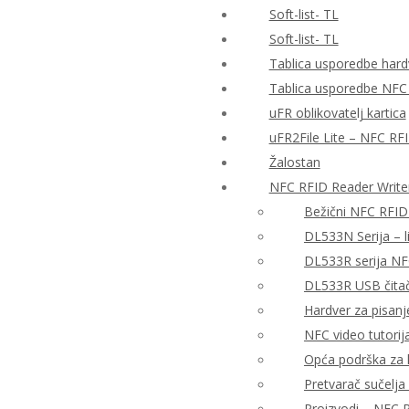
Soft-list- TL
Soft-list- TL
Tablica usporedbe hardv
Tablica usporedbe NFC
uFR oblikovatelj kartica
uFR2File Lite – NFC RF
Žalostan
NFC RFID Reader Write
Bežični NFC RFID
DL533N Serija – 
DL533R serija NF
DL533R USB čitač 
Hardver za pisanj
NFC video tutorija
Opća podrška za h
Pretvarač sučelj
Proizvodi – NFC R