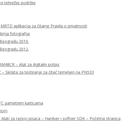
ovi tehničke podrške
MRTD aplikacija za čitanje Pravila o privatnosti
lerija fotografija
 Beogradu 2010.
 Beogradu 2012.
0M48CR – Alat za digitalni potpis
– Skripta za testiranje za čitač temeljen na PN533
FC pametnim karticama
ion)
ati za razvoj pisaca – Hardver i softver SDK – Početna stranica