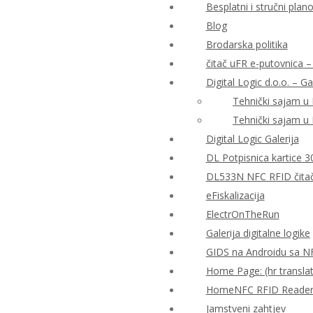
Besplatni i stručni plan
Blog
Brodarska politika
čitač uFR e-putovnica – 
Digital Logic d.o.o. – Ga
Tehnički sajam u
Tehnički sajam u
Digital Logic Galerija
DL Potpisnica kartice 3
DL533N NFC RFID čitač 
eFiskalizacija
ElectrOnTheRun
Galerija digitalne logike
GIDS na Androidu sa N
Home Page: (hr translat
HomeNFC RFID Reader Al
Jamstveni zahtjev