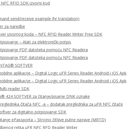
za NFC RFID SDK izvorni kod
nd send/receive example (hr translation)
er za naredbe
tver izvornog koda – NFC RFID Reader Writer Free SDK
tpisivanje – Alati za elektronički potpis
potpisivanje PDF datoteka pomoću NFC Readera
potpisivanje PDF datoteka pomoću NFC Readera
 NTAG® SOFTVER
bilne aplikacije – Digital Logic uFR Series Reader Android i iOS Apk
bilne aplikacije – Digital Logic uFR Series Reader Android i iOS Apk
ulti-reader SDK
 424 SOFTVER za čitanje/pisanje DNK oznake
preglednika čitača NFC -a – dodatak preglednika za μFR NFC čitače
ftver za digitalno potpisivanje SDK
čitanje ePassporta – Strojno čitljive putne isprave (MRTD)
dbenog retka uFR NFC RFD Reader Writer