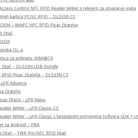
ccess Control NFC RFID Reader Writer s relejem za otvaranje vrata
tnih kartica PC/SC RFID – DL533R CS
OEM – libNFC NFC RFID Pisac čitatelja
 čitač
 OEM
pisnika DL-a
rtica za pohranu 30M48CR
 čitač – DL533N USB Dongle
RFID Pisac čitatelja – DL533N CS
– μFR Advance
a čitatelje
isac čitača – μFR Nano
ader Writer – μFR Classic CS
ader Writer – μFR Classic s besplatnim primjerima softvera SDK + iz
ge za Android – PBA
ni čitač – TWR Pro NFC RFID čitač