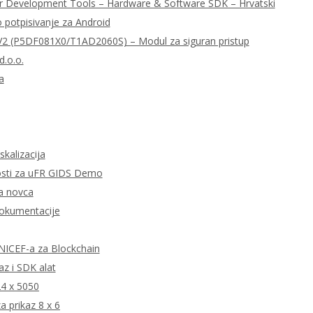
r Development Tools – Hardware & Software SDK – Hrvatski
o potpisivanje za Android
 (P5DF081X0/T1AD2060S) – Modul za siguran pristup
d.o.o.
a
skalizacija
tnosti za uFR GIDS Demo
ta novca
dokumentacije
 UNICEF-a za Blockchain
z i SDK alat
24 x 5050
 prikaz 8 x 6