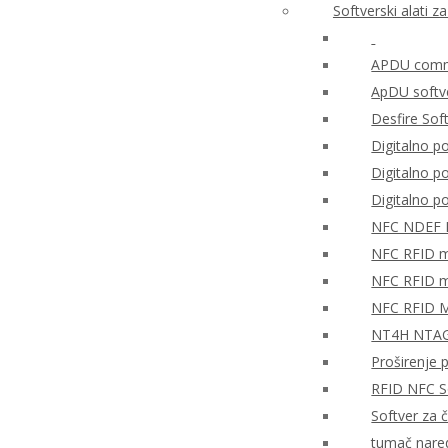
Softverski alati 
APDU comma
ApDU softv
Desfire Sof
Digitalno po
Digitalno 
Digitalno 
NFC NDEF
NFC RFID mo
NFC RFID mo
NFC RFID M
NT4H NTAG®
Proširenje 
RFID NFC So
Softver za 
tumač nare