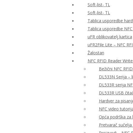
Soft-list- TL
Soft-list- TL
Tablica usporedbe hardv
Tablica usporedbe NFC
uFR oblikovatelj kartica
uFR2File Lite – NFC RF
Žalostan
NFC RFID Reader Write
Bežični NFC RFID
DL533N Serija – 
DL533R serija NF
DL533R USB čitač 
Hardver za pisanj
NFC video tutorija
Opća podrška za h
Pretvarač sučelj
Proizvodi – NFC R