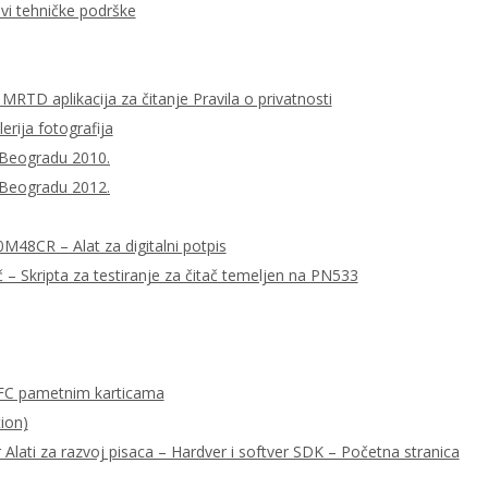
ovi tehničke podrške
MRTD aplikacija za čitanje Pravila o privatnosti
lerija fotografija
 Beogradu 2010.
 Beogradu 2012.
0M48CR – Alat za digitalni potpis
– Skripta za testiranje za čitač temeljen na PN533
FC pametnim karticama
ion)
ati za razvoj pisaca – Hardver i softver SDK – Početna stranica