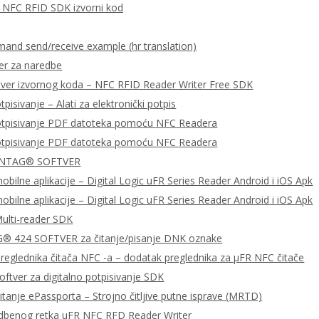
za NFC RFID SDK izvorni kod
nd send/receive example (hr translation)
er za naredbe
tver izvornog koda – NFC RFID Reader Writer Free SDK
tpisivanje – Alati za elektronički potpis
potpisivanje PDF datoteka pomoću NFC Readera
potpisivanje PDF datoteka pomoću NFC Readera
 NTAG® SOFTVER
bilne aplikacije – Digital Logic uFR Series Reader Android i iOS Apk
bilne aplikacije – Digital Logic uFR Series Reader Android i iOS Apk
ulti-reader SDK
 424 SOFTVER za čitanje/pisanje DNK oznake
preglednika čitača NFC -a – dodatak preglednika za μFR NFC čitače
ftver za digitalno potpisivanje SDK
čitanje ePassporta – Strojno čitljive putne isprave (MRTD)
dbenog retka uFR NFC RFD Reader Writer