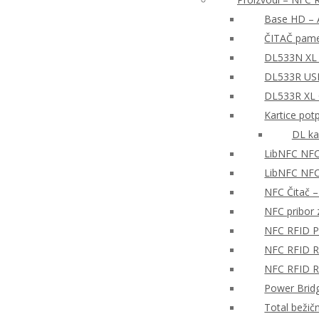
Base HD – A
ČITAČ pame
DL533N XL 
DL533R USB
DL533R XL
Kartice pot
DL ka
LibNFC NFC
LibNFC NFC 
NFC Čitač 
NFC pribor z
NFC RFID P
NFC RFID Re
NFC RFID Re
Power Brid
Total bežič