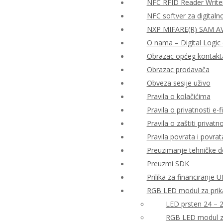
NFC RFID Reader Write
NFC softver za digitaln
NXP MIFARE(R) SAM AV2
O nama – Digital Logic 
Obrazac općeg kontakt
Obrazac prodavača
Obveza sesije uživo
Pravila o kolačićima
Pravila o privatnosti e-fi
Pravila o zaštiti priva
Pravila povrata i povra
Preuzimanje tehničke 
Preuzmi SDK
Prilika za financiranje
RGB LED modul za prika
LED prsten 24 – 
RGB LED modul za