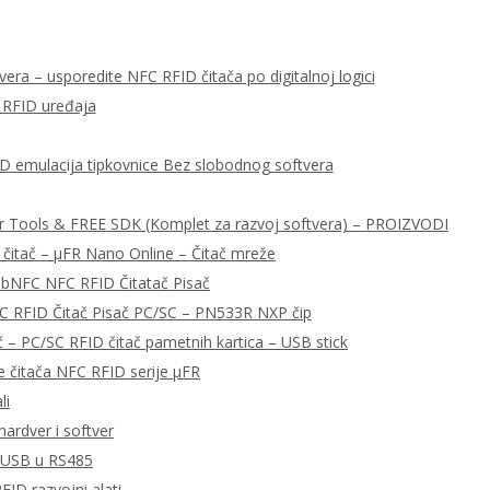
era – usporedite NFC RFID čitača po digitalnoj logici
 RFID uređaja
ID emulacija tipkovnice Bez slobodnog softvera
r Tools & FREE SDK (Komplet za razvoj softvera) – PROIZVODI
 čitač – μFR Nano Online – Čitač mreže
libNFC NFC RFID Čitatač Pisač
C RFID Čitač Pisač PC/SC – PN533R NXP čip
– PC/SC RFID čitač pametnih kartica – USB stick
e čitača NFC RFID serije μFR
li
ardver i softver
a USB u RS485
FID razvojni alati