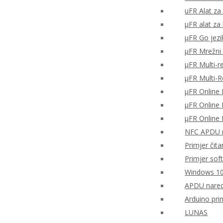
uFR Alat za 
μFR alat za
μFR Go jezi
μFR Mrežni 
μFR Multi-r
μFR Multi-
μFR Online 
μFR Online 
μFR Online 
NFC APDU n
Primjer čita
Primjer sof
Windows 10
APDU nared
Arduino pri
LUNAS