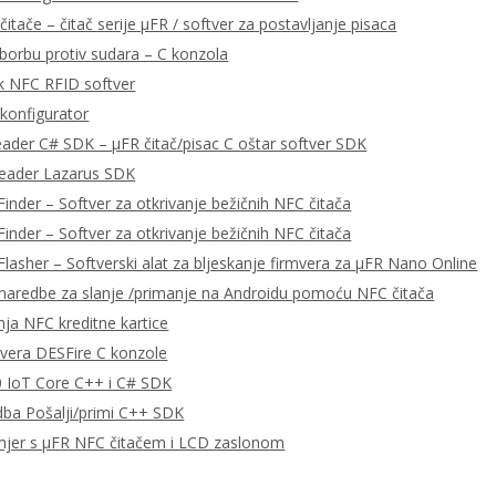
čitače – čitač serije μFR / softver za postavljanje pisaca
 borbu protiv sudara – C konzola
k NFC RFID softver
konfigurator
eader C# SDK – μFR čitač/pisac C oštar softver SDK
Reader Lazarus SDK
Finder – Softver za otkrivanje bežičnih NFC čitača
Finder – Softver za otkrivanje bežičnih NFC čitača
Flasher – Softverski alat za bljeskanje firmvera za μFR Nano Online
aredbe za slanje /primanje na Androidu pomoću NFC čitača
nja NFC kreditne kartice
tvera DESFire C konzole
 IoT Core C++ i C# SDK
ba Pošalji/primi C++ SDK
mjer s μFR NFC čitačem i LCD zaslonom