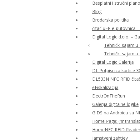
Besplatni i stručni plan
Blog
Brodarska politika
čitač uFR e-putovnica – 
Digital Logic d.o.o. – Ga
Tehnički sajam u
Tehnički sajam u
Digital Logic Galerija
DL Potpisnica kartice 3
DL533N NFC RFID čitač 
eFiskalizacija
ElectrOnTheRun
Galerija digitalne logike
GIDS na Androidu sa N
Home Page: (hr translat
HomeNFC RFID Reader Al
Jamstveni zahtjev