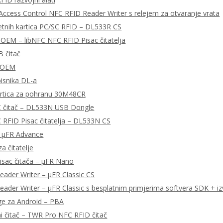
ccess Control NFC RFID Reader Writer s relejem za otvaranje vrata
tnih kartica PC/SC RFID – DL533R CS
OEM – libNFC NFC RFID Pisac čitatelja
 čitač
 OEM
pisnika DL-a
rtica za pohranu 30M48CR
 čitač – DL533N USB Dongle
RFID Pisac čitatelja – DL533N CS
– μFR Advance
a čitatelje
isac čitača – μFR Nano
ader Writer – μFR Classic CS
ader Writer – μFR Classic s besplatnim primjerima softvera SDK + iz
ge za Android – PBA
ni čitač – TWR Pro NFC RFID čitač