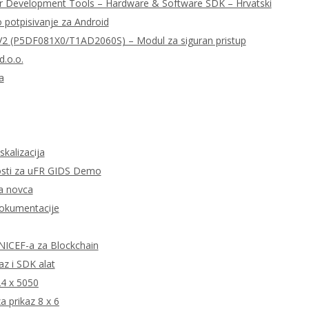
r Development Tools – Hardware & Software SDK – Hrvatski
o potpisivanje za Android
 (P5DF081X0/T1AD2060S) – Modul za siguran pristup
d.o.o.
a
skalizacija
tnosti za uFR GIDS Demo
ta novca
dokumentacije
 UNICEF-a za Blockchain
z i SDK alat
24 x 5050
 prikaz 8 x 6