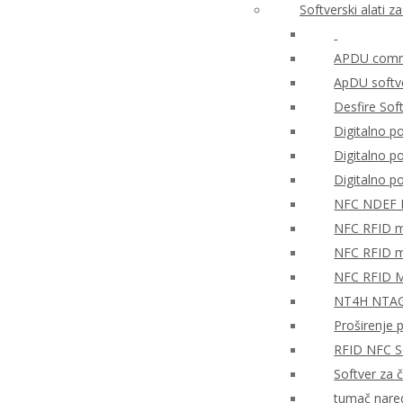
Softverski alati 
APDU comma
ApDU softv
Desfire Sof
Digitalno po
Digitalno 
Digitalno 
NFC NDEF
NFC RFID mo
NFC RFID mo
NFC RFID M
NT4H NTAG®
Proširenje 
RFID NFC So
Softver za 
tumač nare