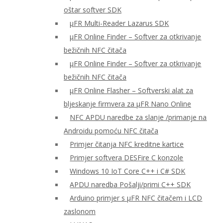
oštar softver SDK
μFR Multi-Reader Lazarus SDK
μFR Online Finder – Softver za otkrivanje
bežičnih NFC čitača
μFR Online Finder – Softver za otkrivanje
bežičnih NFC čitača
μFR Online Flasher – Softverski alat za
bljeskanje firmvera za μFR Nano Online
NFC APDU naredbe za slanje /primanje na
Androidu pomoću NFC čitača
Primjer čitanja NFC kreditne kartice
Primjer softvera DESFire C konzole
Windows 10 IoT Core C++ i C# SDK
APDU naredba Pošalji/primi C++ SDK
Arduino primjer s μFR NFC čitačem i LCD
zaslonom