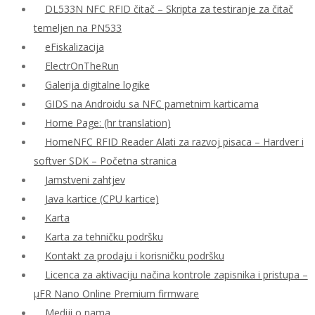
DL533N NFC RFID čitač – Skripta za testiranje za čitač
temeljen na PN533
eFiskalizacija
ElectrOnTheRun
Galerija digitalne logike
GIDS na Androidu sa NFC pametnim karticama
Home Page: (hr translation)
HomeNFC RFID Reader Alati za razvoj pisaca – Hardver i
softver SDK – Početna stranica
Jamstveni zahtjev
Java kartice (CPU kartice)
Karta
Karta za tehničku podršku
Kontakt za prodaju i korisničku podršku
Licenca za aktivaciju načina kontrole zapisnika i pristupa –
μFR Nano Online Premium firmware
Mediji o nama