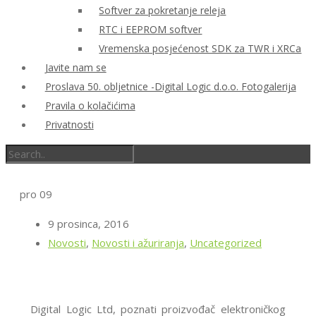
Softver za pokretanje releja
RTC i EEPROM softver
Vremenska posjećenost SDK za TWR i XRCa
Javite nam se
Proslava 50. obljetnice -Digital Logic d.o.o. Fotogalerija
Pravila o kolačićima
Privatnosti
pro
09
9 prosinca, 2016
Novosti
,
Novosti i ažuriranja
,
Uncategorized
Digital Logic Ltd, poznati proizvođač elektroničkog