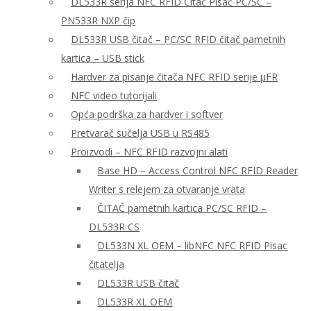
DL533R serija NFC RFID Čitač Pisač PC/SC –
PN533R NXP čip
DL533R USB čitač – PC/SC RFID čitač pametnih
kartica – USB stick
Hardver za pisanje čitača NFC RFID serije μFR
NFC video tutorijali
Opća podrška za hardver i softver
Pretvarač sučelja USB u RS485
Proizvodi – NFC RFID razvojni alati
Base HD – Access Control NFC RFID Reader
Writer s relejem za otvaranje vrata
ČITAČ pametnih kartica PC/SC RFID –
DL533R CS
DL533N XL OEM – libNFC NFC RFID Pisac
čitatelja
DL533R USB čitač
DL533R XL OEM