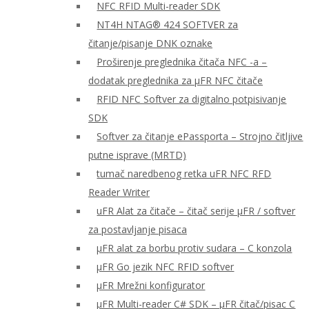
NFC RFID Multi-reader SDK
NT4H NTAG® 424 SOFTVER za
čitanje/pisanje DNK oznake
Proširenje preglednika čitača NFC -a –
dodatak preglednika za μFR NFC čitače
RFID NFC Softver za digitalno potpisivanje
SDK
Softver za čitanje ePassporta – Strojno čitljive
putne isprave (MRTD)
tumač naredbenog retka uFR NFC RFD
Reader Writer
uFR Alat za čitače – čitač serije μFR / softver
za postavljanje pisaca
μFR alat za borbu protiv sudara – C konzola
μFR Go jezik NFC RFID softver
μFR Mrežni konfigurator
μFR Multi-reader C# SDK – μFR čitač/pisac C