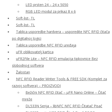
LED prsten 24 – 24 x 5050
RGB LED modul za prikaz 8 x 6
Soft-list- TL
Soft-list- TL
Tablica usporedbe hardvera – usporedite NFC RFID čitača
po digitalnoj logici
Tablica usporedbe NFC RFID uređaja
uFR oblikovatelj kartica
uFR2File Lite – NFC RFID emulacija tipkovnice Bez
slobodnog softvera
Žalostan
NFC RFID Reader Writer Tools & FREE SDK (Komplet za
razvoj softvera) – PROIZVODI
Bežični NFC RFID čitač – μFR Nano Online – Čitač
mreže
DL533N Serija – libNFC NFC RFID Čitatač Pisač