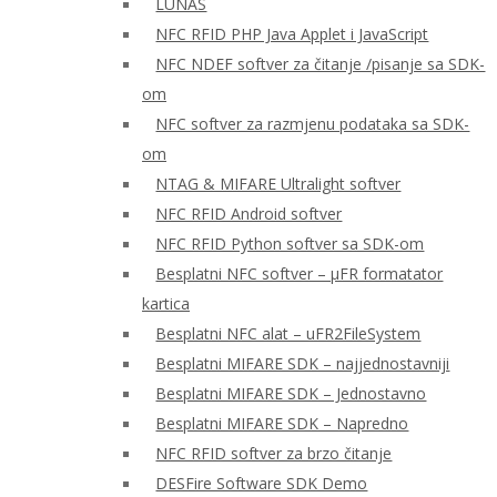
LUNAS
NFC RFID PHP Java Applet i JavaScript
NFC NDEF softver za čitanje /pisanje sa SDK-
om
NFC softver za razmjenu podataka sa SDK-
om
NTAG & MIFARE Ultralight softver
NFC RFID Android softver
NFC RFID Python softver sa SDK-om
Besplatni NFC softver – μFR formatator
kartica
Besplatni NFC alat – uFR2FileSystem
Besplatni MIFARE SDK – najjednostavniji
Besplatni MIFARE SDK – Jednostavno
Besplatni MIFARE SDK – Napredno
NFC RFID softver za brzo čitanje
DESFire Software SDK Demo