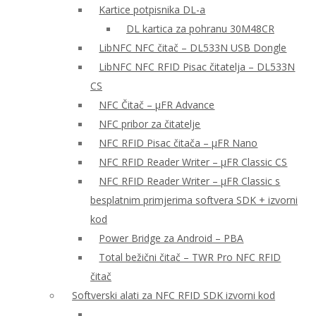
Kartice potpisnika DL-a
DL kartica za pohranu 30M48CR
LibNFC NFC čitač – DL533N USB Dongle
LibNFC NFC RFID Pisac čitatelja – DL533N
CS
NFC Čitač – μFR Advance
NFC pribor za čitatelje
NFC RFID Pisac čitača – μFR Nano
NFC RFID Reader Writer – μFR Classic CS
NFC RFID Reader Writer – μFR Classic s
besplatnim primjerima softvera SDK + izvorni
kod
Power Bridge za Android – PBA
Total bežični čitač – TWR Pro NFC RFID
čitač
Softverski alati za NFC RFID SDK izvorni kod