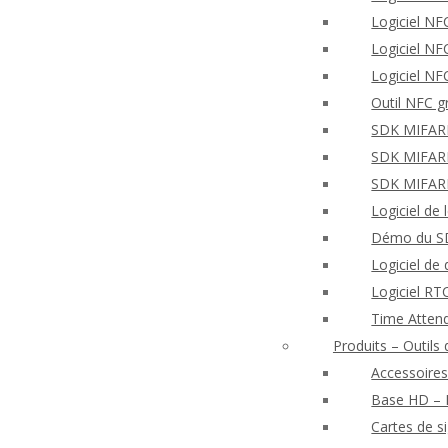
Logiciel NF
Logiciel N
Logiciel NF
Outil NFC g
SDK MIFARE 
SDK MIFARE 
SDK MIFARE
Logiciel de
Démo du SD
Logiciel de
Logiciel R
Time Atten
Produits – Outil
Accessoires
Base HD – E
Cartes de s