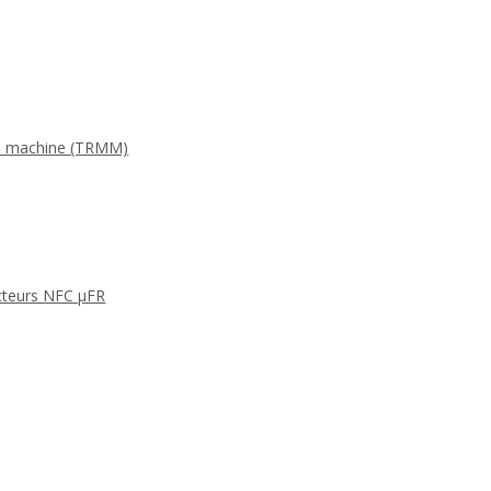
 la machine (TRMM)
cteurs NFC μFR