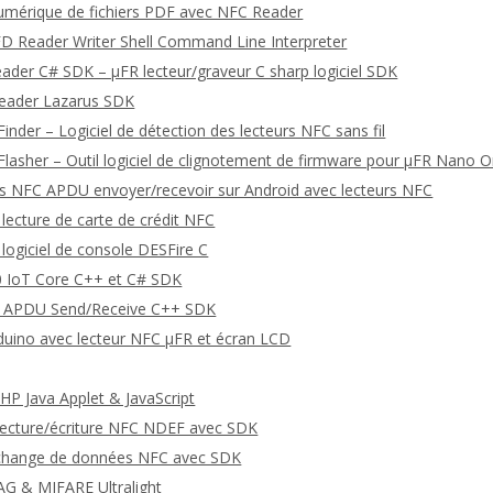
umérique de fichiers PDF avec NFC Reader
D Reader Writer Shell Command Line Interpreter
eader C# SDK – μFR lecteur/graveur C sharp logiciel SDK
Reader Lazarus SDK
inder – Logiciel de détection des lecteurs NFC sans fil
Flasher – Outil logiciel de clignotement de firmware pour μFR Nano O
NFC APDU envoyer/recevoir sur Android avec lecteurs NFC
lecture de carte de crédit NFC
logiciel de console DESFire C
 IoT Core C++ et C# SDK
APDU Send/Receive C++ SDK
uino avec lecteur NFC μFR et écran LCD
P Java Applet & JavaScript
 lecture/écriture NFC NDEF avec SDK
’échange de données NFC avec SDK
AG & MIFARE Ultralight