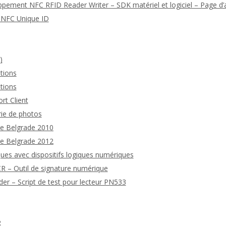
ppement NFC RFID Reader Writer – SDK matériel et logiciel – Page d’a
n NFC Unique ID
)
tions
tions
rt Client
rie de photos
de Belgrade 2010
de Belgrade 2012
ues avec dispositifs logiques numériques
 – Outil de signature numérique
 – Script de test pour lecteur PN533
R