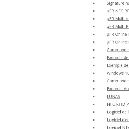
Signature n
uFR NFC RF
μFR Multi-r
μFR Multi-
μFR Online F
μFR Online 
Commandes 
Exemple de 
Exemple de 
Windows 10
Commande 
Exemple Ard
LUNAS
NFC RFID PH
Logiciel de
Logiciel d
Logiciel NT