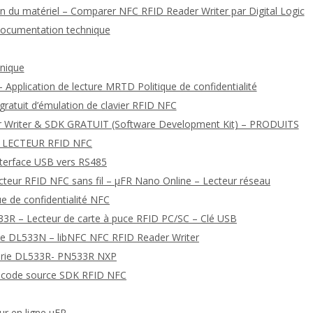
 du matériel – Comparer NFC RFID Reader Writer par Digital Logic
documentation technique
hnique
 Application de lecture MRTD Politique de confidentialité
 gratuit d’émulation de clavier RFID NFC
r Writer & SDK GRATUIT (Software Development Kit) – PRODUITS
 LECTEUR RFID NFC
nterface USB vers RS485
ecteur RFID NFC sans fil – μFR Nano Online – Lecteur réseau
que de confidentialité NFC
3R – Lecteur de carte à puce RFID PC/SC – Clé USB
érie DL533N – libNFC NFC RFID Reader Writer
série DL533R- PN533R NXP
de code source SDK RFID NFC
ur en ligne μFR