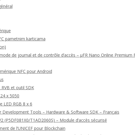
général
érique
FC pametnim karticama
on)
u mode de journal et de contrôle d’accès – μFR Nano Online Premium
numérique NFC pour Android
us
 RVB et outil SDK
24 x 5050
ge LED RGB 8 x 6
r Development Tools – Hardware & Software SDK – Français
2 (P5DF081X0/T1AD2060S) – Module d’accès sécurisé
ment de l’UNICEF pour Blockchain