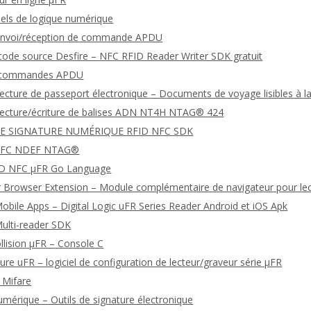
ciels de logique numérique
envoi/réception de commande APDU
 code source Desfire – NFC RFID Reader Writer SDK gratuit
e commandes APDU
 lecture de passeport électronique – Documents de voyage lisibles à
 lecture/écriture de balises ADN NT4H NTAG® 424
DE SIGNATURE NUMÉRIQUE RFID NFC SDK
NFC NDEF NTAG®
FID NFC μFR Go Language
 Browser Extension – Module complémentaire de navigateur pour le
bile Apps – Digital Logic uFR Series Reader Android et iOS Apk
ulti-reader SDK
ollision μFR – Console C
ture uFR – logiciel de configuration de lecteur/graveur série μFR
l Mifare
umérique – Outils de signature électronique