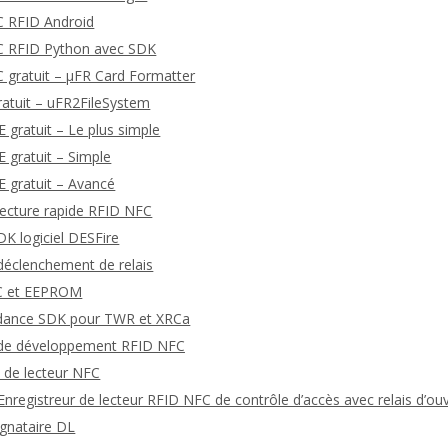
C RFID Android
FC RFID Python avec SDK
C gratuit – μFR Card Formatter
ratuit – uFR2FileSystem
gratuit – Le plus simple
gratuit – Simple
 gratuit – Avancé
 lecture rapide RFID NFC
K logiciel DESFire
 déclenchement de relais
TC et EEPROM
dance SDK pour TWR et XRCa
s de développement RFID NFC
 de lecteur NFC
nregistreur de lecteur RFID NFC de contrôle d’accès avec relais d’ou
ignataire DL