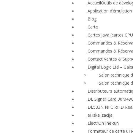
AccueilOutils de dévelo
Application d’émulatio
Blog
Carte
Cartes Java (cartes CPU
Commandes & Réserva
Commandes & Réserva
Contact Ventes & Suppo
Digital Logic Ltd – Gale
Salon technique 
Salon technique 
Distributeurs automatiq
DL Signer Card 30M48CR
DL533N NFC RFID Reader
eFiskalizacija
ElectrOnTheRun
Formateur de carte uF