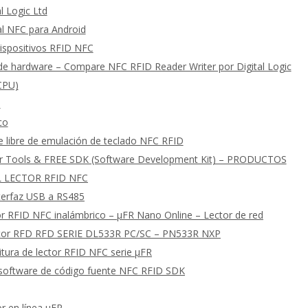
l Logic Ltd
al NFC para Android
ispositivos RFID NFC
e hardware – Compare NFC RFID Reader Writer por Digital Logic
 CPU)
s
co
e libre de emulación de teclado NFC RFID
er Tools & FREE SDK (Software Development Kit) – PRODUCTOS
 LECTOR RFID NFC
nterfaz USB a RS485
or RFID NFC inalámbrico – μFR Nano Online – Lector de red
ctor RFD RFD SERIE DL533R PC/SC – PN533R NXP
tura de lector RFID NFC serie μFR
software de código fuente NFC RFID SDK
r en línea μFR