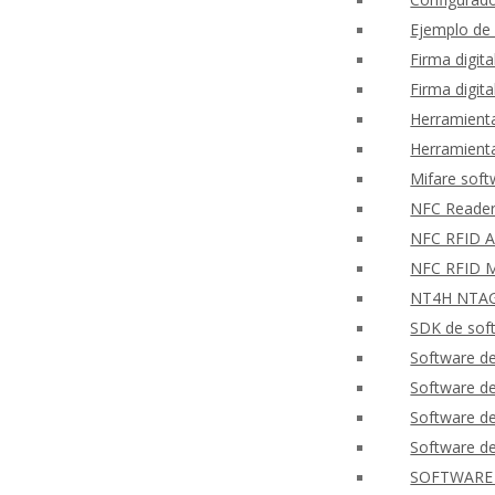
Ejemplo de
Firma digit
Firma digit
Herramienta
Herramienta
Mifare sof
NFC Reader
NFC RFID Ap
NFC RFID M
NT4H NTAG®
SDK de soft
Software de
Software 
Software de
Software de
SOFTWARE