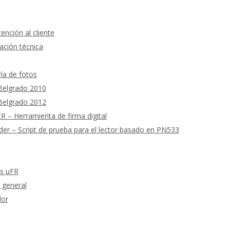
ención al cliente
ción técnica
ría de fotos
 Belgrado 2010
 Belgrado 2012
 – Herramienta de firma digital
 – Script de prueba para el lector basado en PN533
as uFR
 general
dor