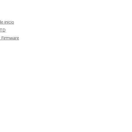
 inicio
RTD
m Firmware