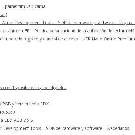
FC pametnim karticama
ion)
riter Development Tools – SDK de hardware y software – Página de
ectrónicos uFR – Política de privacidad de la aplicación de lectura M
 del modo de registro y control de acceso – μFR Nano Online Premiu
con dispositivos lógicos digitales
D RGB y herramienta SDK
4 x 5050
la LED RGB 8 x 6
r Development Tools – SDK de hardware y software – Nederlands