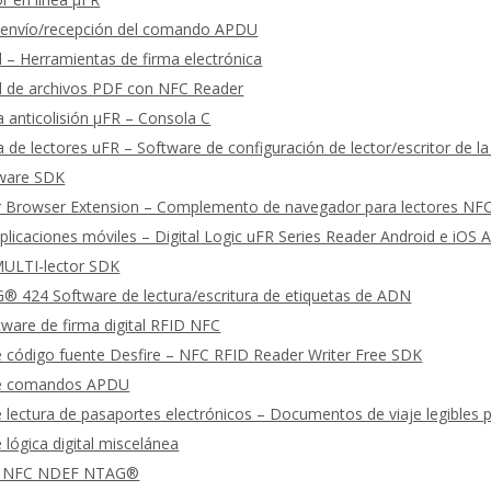
 envío/recepción del comando APDU
al – Herramientas de firma electrónica
al de archivos PDF con NFC Reader
 anticolisión μFR – Consola C
 de lectores uFR – Software de configuración de lector/escritor de la
tware SDK
 Browser Extension – Complemento de navegador para lectores NF
licaciones móviles – Digital Logic uFR Series Reader Android e iOS 
ULTI-lector SDK
 424 Software de lectura/escritura de etiquetas de ADN
ware de firma digital RFID NFC
 código fuente Desfire – NFC RFID Reader Writer Free SDK
de comandos APDU
 lectura de pasaportes electrónicos – Documentos de viaje legible
 lógica digital miscelánea
 NFC NDEF NTAG®