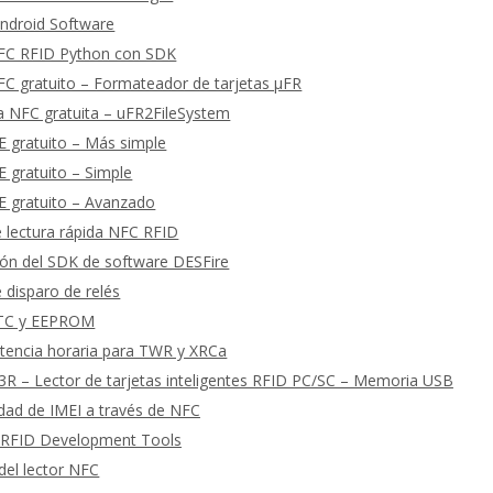
ndroid Software
FC RFID Python con SDK
C gratuito – Formateador de tarjetas μFR
a NFC gratuita – uFR2FileSystem
 gratuito – Más simple
 gratuito – Simple
 gratuito – Avanzado
 lectura rápida NFC RFID
ón del SDK de software DESFire
 disparo de relés
RTC y EEPROM
tencia horaria para TWR y XRCa
R – Lector de tarjetas inteligentes RFID PC/SC – Memoria USB
cidad de IMEI a través de NFC
 RFID Development Tools
del lector NFC