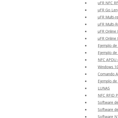
uFR NFC RFD
μFR Go Len
μFR Multi-r
μFR Multi-
μFR Online 
μFR Online 
Ejemplo de 
Ejemplo de 
NFC APDU c
Windows 10
Comando A
Ejemplo de 
LUNAS
NFC RFID PH
Software d
Software d
Software N