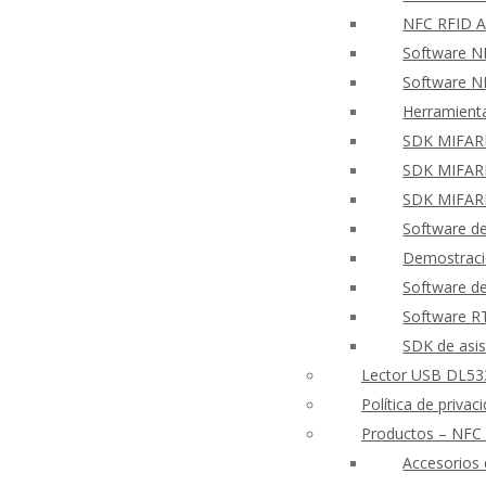
NFC RFID A
Software N
Software NF
Herramient
SDK MIFARE
SDK MIFARE
SDK MIFARE
Software de
Demostraci
Software de
Software 
SDK de asis
Lector USB DL533
Política de priva
Productos – NFC
Accesorios 