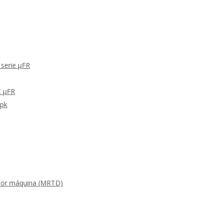
 serie μFR
C μFR
Apk
s por máquina (MRTD)