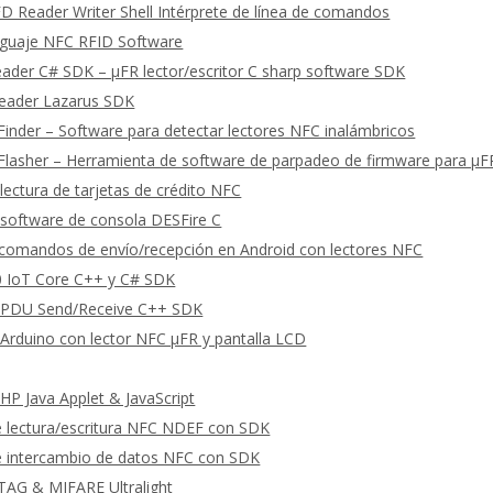
 Reader Writer Shell Intérprete de línea de comandos
guaje NFC RFID Software
eader C# SDK – μFR lector/escritor C sharp software SDK
Reader Lazarus SDK
Finder – Software para detectar lectores NFC inalámbricos
Flasher – Herramienta de software de parpadeo de firmware para μ
lectura de tarjetas de crédito NFC
software de consola DESFire C
omandos de envío/recepción en Android con lectores NFC
 IoT Core C++ y C# SDK
PDU Send/Receive C++ SDK
Arduino con lector NFC μFR y pantalla LCD
P Java Applet & JavaScript
e lectura/escritura NFC NDEF con SDK
e intercambio de datos NFC con SDK
TAG & MIFARE Ultralight