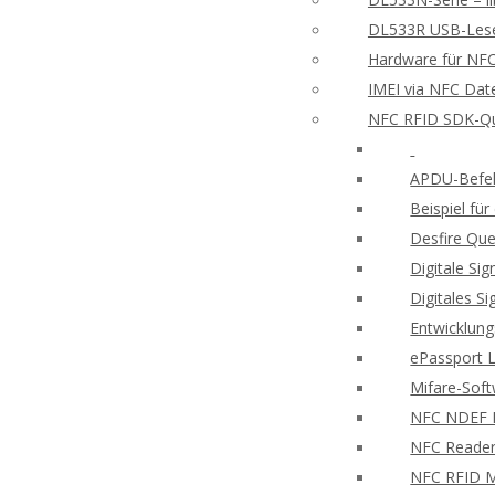
DL533R USB-Leser
Hardware für NFC
IMEI via NFC Dat
NFC RFID SDK-Qu
APDU-Befeh
Beispiel f
Desfire Que
Digitale Si
Digitales S
Entwicklung
ePassport 
Mifare-Sof
NFC NDEF
NFC Reader
NFC RFID M