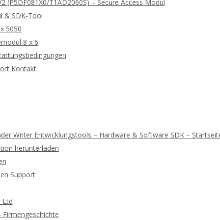
2 (P5DF081X0/T1AD2060S) – Secure Access Modul
l & SDK-Tool
 x 5050
modul 8 x 6
tattungsbedingungen
ort Kontakt
der Writer Entwicklungstools – Hardware & Software SDK – Startseit
ion herunterladen
en
hen Support
 Ltd
 – Firmengeschichte