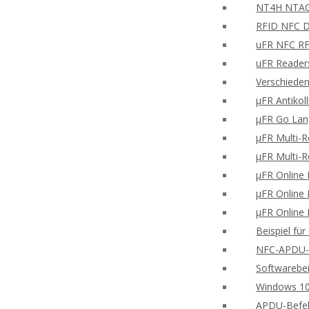
NT4H NTAG®
RFID NFC Di
uFR NFC RFD
uFR Readers
Verschieden
μFR Antikol
μFR Go Lan
μFR Multi-
μFR Multi-
μFR Online 
μFR Online 
μFR Online 
Beispiel fü
NFC-APDU-B
Softwarebei
Windows 10
APDU-Befe