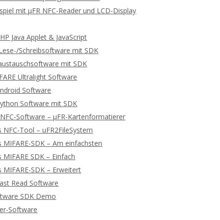
spiel mit μFR NFC-Reader und LCD-Display
P Java Applet & JavaScript
ese-/Schreibsoftware mit SDK
ustauschsoftware mit SDK
ARE Ultralight Software
ndroid Software
ython Software mit SDK
 NFC-Software – μFR-Kartenformatierer
s NFC-Tool – uFR2FileSystem
s MIFARE-SDK – Am einfachsten
s MIFARE SDK – Einfach
s MIFARE-SDK – Erweitert
ast Read Software
ftware SDK Demo
ger-Software