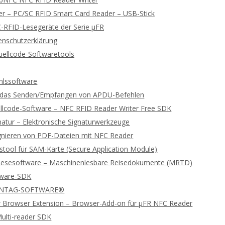
 – PC/SC RFID Smart Card Reader – USB-Stick
-RFID-Lesegeräte der Serie μFR
enschutzerklärung
ellcode-Softwaretools
lssoftware
ür das Senden/Empfangen von APDU-Befehlen
llcode-Software – NFC RFID Reader Writer Free SDK
gnatur – Elektronische Signaturwerkzeuge
ignieren von PDF-Dateien mit NFC Reader
stool für SAM-Karte (Secure Application Module)
Lesesoftware – Maschinenlesbare Reisedokumente (MRTD)
tware-SDK
 NTAG-SOFTWARE®
 Browser Extension – Browser-Add-on für μFR NFC Reader
ulti-reader SDK