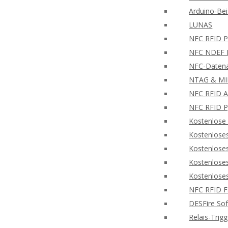
Arduino-Bei
LUNAS
NFC RFID PH
NFC NDEF L
NFC-Datena
NTAG & MIF
NFC RFID A
NFC RFID P
Kostenlose
Kostenlose
Kostenlose
Kostenlose
Kostenlose
NFC RFID F
DESFire So
Relais-Trig