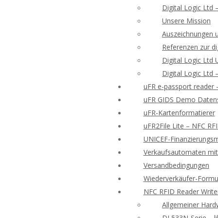
Digital Logic Ltd
Unsere Mission
Auszeichnungen 
Referenzen zur di
Digital Logic Lt
Digital Logic Ltd
uFR e-passport reader
uFR GIDS Demo Datens
uFR-Kartenformatierer
uFR2File Lite – NFC RF
UNICEF-Finanzierungsmö
Verkaufsautomaten mit 
Versandbedingungen
Wiederverkäufer-Formu
NFC RFID Reader Write
Allgemeiner Hard
DL533N-Serie – l