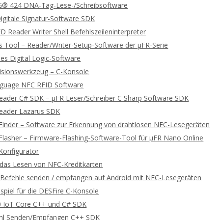
 424 DNA-Tag-Lese-/Schreibsoftware
gitale Signatur-Software SDK
 Reader Writer Shell Befehlszeileninterpreter
 Tool – Reader/Writer-Setup-Software der μFR-Serie
es Digital Logic-Software
lisionswerkzeug – C-Konsole
guage NFC RFID Software
Reader C# SDK – μFR Leser/Schreiber C Sharp Software SDK
Reader Lazarus SDK
Finder – Software zur Erkennung von drahtlosen NFC-Lesegeräten
Flasher – Firmware-Flashing-Software-Tool für μFR Nano Online
Konfigurator
r das Lesen von NFC-Kreditkarten
efehle senden / empfangen auf Android mit NFC-Lesegeräten
spiel für die DESFire C-Konsole
 IoT Core C++ und C# SDK
hl Senden/Empfangen C++ SDK