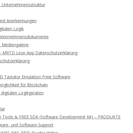
 – Unternehmensstruktur
und Anerkennungen
gitalen Logik
d Unternehmensdokumente
 – Mediengalerie
 – MRTD Lese-App Datenschutzerklärung
chutzerklärung
ID Tastatur Emulation Freie Software
glichkeit für Blockchain
digitalen Logikgeräten
lar
r Tools & FREE SDK (Software Development Kit) – PRODUKTE
ware- und Software-Support
ibNFC NFC RFID Reader Writer