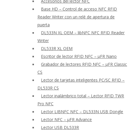
Accesorios del lector NFC
Base HD – Control de acceso NFC RFID
Reader Writer con un relé de apertura de
puerta
DL533N XL OEM – libNFC NFC RFID Reader
Writer
DL533R XL OEM
Escritor de lector RFID NFC – μFR Nano
Grabador de lectores RFID NFC – μFR Classic
CS
Lector de tarjetas inteligentes PC/SC RFID –
DL533R CS
Lector inalámbrico total – Lector RFID TWR
Pro NFC
Lector LIBNFC NFC – DL533N USB Dongle
Lector NFC – μFR Advance
Lector USB DL533R