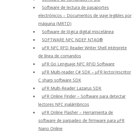
Software de lectura de pasaportes
electrónicos – Documentos de viaje legibles por
máquina (MRTD)
Software de lógica digital miscelánea
SOFTWARE NFC NDEF NTAG®
uFR NFC RFD Reader Writer Shell Intérprete
de línea de comandos
μFR Go Lenguaje NFC RFID Software
μFR Multi-reader C# SDK – μFR lector/escritor
C sharp software SDK
μFR Multi-Reader Lazarus SDK
μFR Online Finder – Software para detectar
lectores NFC inalámbricos
μFR Online Flasher – Herramienta de
software de parpadeo de firmware para μFR
Nano Online