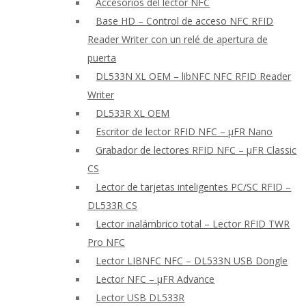
Accesorios del lector NFC
Base HD – Control de acceso NFC RFID
Reader Writer con un relé de apertura de
puerta
DL533N XL OEM – libNFC NFC RFID Reader
Writer
DL533R XL OEM
Escritor de lector RFID NFC – μFR Nano
Grabador de lectores RFID NFC – μFR Classic
CS
Lector de tarjetas inteligentes PC/SC RFID –
DL533R CS
Lector inalámbrico total – Lector RFID TWR
Pro NFC
Lector LIBNFC NFC – DL533N USB Dongle
Lector NFC – μFR Advance
Lector USB DL533R