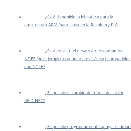
¿Está disponible la biblioteca para la
arquitectura ARM (para Linux en la Raspberry Pi)?
¿Está previsto el desarrollo de comandos
NDEF (por ejemplo, comandos reset/clear) compatibles
con NT4H?
¿Es posible el cambio de marca del lector
RFID NFC?
¿Es posible programarmente apagar el timbr