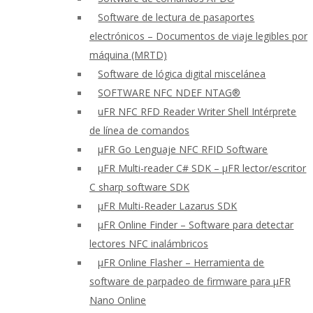
Software de lectura de pasaportes
electrónicos – Documentos de viaje legibles por
máquina (MRTD)
Software de lógica digital miscelánea
SOFTWARE NFC NDEF NTAG®
uFR NFC RFD Reader Writer Shell Intérprete
de línea de comandos
μFR Go Lenguaje NFC RFID Software
μFR Multi-reader C# SDK – μFR lector/escritor
C sharp software SDK
μFR Multi-Reader Lazarus SDK
μFR Online Finder – Software para detectar
lectores NFC inalámbricos
μFR Online Flasher – Herramienta de
software de parpadeo de firmware para μFR
Nano Online