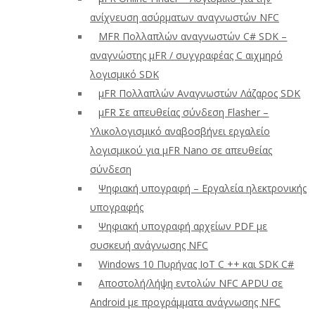
ανίχνευση ασύρματων αναγνωστών NFC
ΜFR Πολλαπλών αναγνωστών C# SDK –
αναγνώστης μFR / συγγραφέας C αιχμηρό
λογισμικό SDK
μFR Πολλαπλών Αναγνωστών Λάζαρος SDK
μFR Σε απευθείας σύνδεση Flasher –
Υλικολογισμικό αναβοσβήνει εργαλείο
λογισμικού για μFR Nano σε απευθείας
σύνδεση
Ψηφιακή υπογραφή – Εργαλεία ηλεκτρονικής
υπογραφής
Ψηφιακή υπογραφή αρχείων PDF με
συσκευή ανάγνωσης NFC
Windows 10 Πυρήνας IoT C ++ και SDK C#
Αποστολή/λήψη εντολών NFC APDU σε
Android με προγράμματα ανάγνωσης NFC