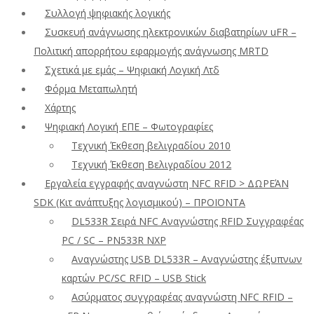
Συλλογή ψηφιακής λογικής
Συσκευή ανάγνωσης ηλεκτρονικών διαβατηρίων uFR –
Πολιτική απορρήτου εφαρμογής ανάγνωσης MRTD
Σχετικά με εμάς – Ψηφιακή Λογική Λτδ
Φόρμα Μεταπωλητή
Χάρτης
Ψηφιακή Λογική ΕΠΕ – Φωτογραφίες
Τεχνική Έκθεση βελιγραδίου 2010
Τεχνική Έκθεση Βελιγραδίου 2012
Εργαλεία εγγραφής αναγνώστη NFC RFID > ΔΩΡΕΆΝ
SDK (Κιτ ανάπτυξης λογισμικού) – ΠΡΟΪΟΝΤΑ
DL533R Σειρά NFC Αναγνώστης RFID Συγγραφέας
PC / SC – PN533R NXP
Αναγνώστης USB DL533R – Αναγνώστης έξυπνων
καρτών PC/SC RFID – USB Stick
Ασύρματος συγγραφέας αναγνώστη NFC RFID –