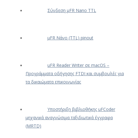
Σύνδεση μFR Nano TTL
μFR Νάνο (TTL) pinout
uFR Reader Writer σε macOS –
Προγράμματα οδήγησης FTDI και συμβουλές για
τα δικαιώματα επικοινωνίας
Υποστήριξη βιβλιοθήκης uFCoder
μηχανικά αναγνώσιμα ταξιδιωτικά έγγραφα
(MRTD)