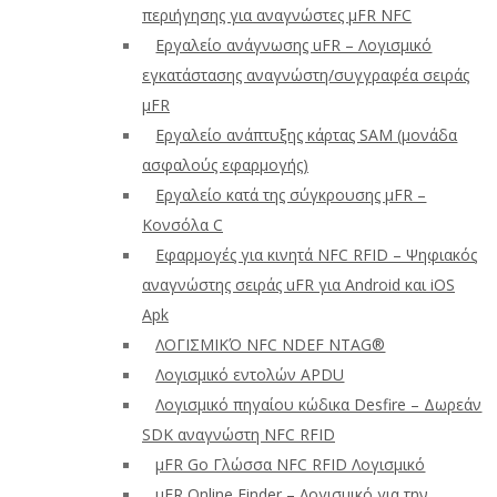
περιήγησης για αναγνώστες μFR NFC
Εργαλείο ανάγνωσης uFR – Λογισμικό
εγκατάστασης αναγνώστη/συγγραφέα σειράς
μFR
Εργαλείο ανάπτυξης κάρτας SAM (μονάδα
ασφαλούς εφαρμογής)
Εργαλείο κατά της σύγκρουσης μFR –
Κονσόλα C
Εφαρμογές για κινητά NFC RFID – Ψηφιακός
αναγνώστης σειράς uFR για Android και iOS
Apk
ΛΟΓΙΣΜΙΚΌ NFC NDEF NTAG®
Λογισμικό εντολών APDU
Λογισμικό πηγαίου κώδικα Desfire – Δωρεάν
SDK αναγνώστη NFC RFID
μFR Go Γλώσσα NFC RFID Λογισμικό
μFR Online Finder – Λογισμικό για την