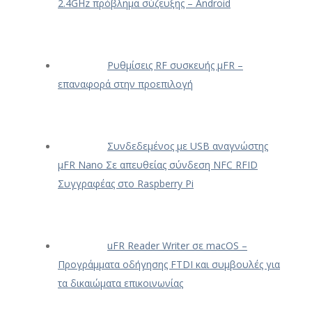
2.4GHz πρόβλημα σύζευξης – Android
Ρυθμίσεις RF συσκευής μFR –
επαναφορά στην προεπιλογή
Συνδεδεμένος με USB αναγνώστης
μFR Nano Σε απευθείας σύνδεση NFC RFID
Συγγραφέας στο Raspberry Pi
uFR Reader Writer σε macOS –
Προγράμματα οδήγησης FTDI και συμβουλές για
τα δικαιώματα επικοινωνίας