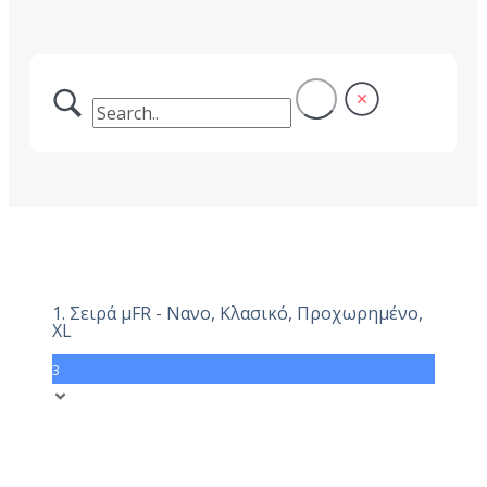
1. Σειρά μFR - Νανο, Κλασικό, Προχωρημένο,
XL
3