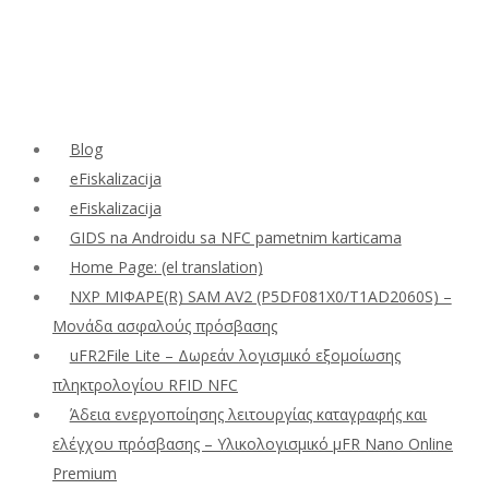
Blog
eFiskalizacija
eFiskalizacija
GIDS na Androidu sa NFC pametnim karticama
Home Page: (el translation)
NXP ΜΙΦΑΡΕ(R) SAM AV2 (P5DF081X0/T1AD2060S) –
Μονάδα ασφαλούς πρόσβασης
uFR2File Lite – Δωρεάν λογισμικό εξομοίωσης
πληκτρολογίου RFID NFC
Άδεια ενεργοποίησης λειτουργίας καταγραφής και
ελέγχου πρόσβασης – Υλικολογισμικό μFR Nano Online
Premium