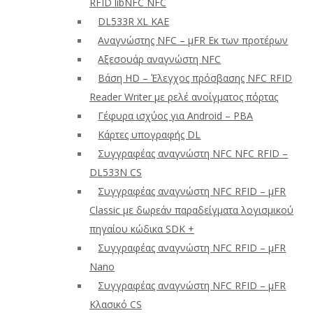
RFID libNFC NFC
DL533R XL ΚΑΕ
Αναγνώστης NFC – μFR Εκ των προτέρων
Αξεσουάρ αναγνώστη NFC
Βάση HD – Έλεγχος πρόσβασης NFC RFID
Reader Writer με ρελέ ανοίγματος πόρτας
Γέφυρα ισχύος για Android – PBA
Κάρτες υπογραφής DL
Συγγραφέας αναγνώστη NFC NFC RFID –
DL533N CS
Συγγραφέας αναγνώστη NFC RFID – μFR
Classic με δωρεάν παραδείγματα λογισμικού
πηγαίου κώδικα SDK +
Συγγραφέας αναγνώστη NFC RFID – μFR
Nano
Συγγραφέας αναγνώστη NFC RFID – μFR
Κλασικό CS