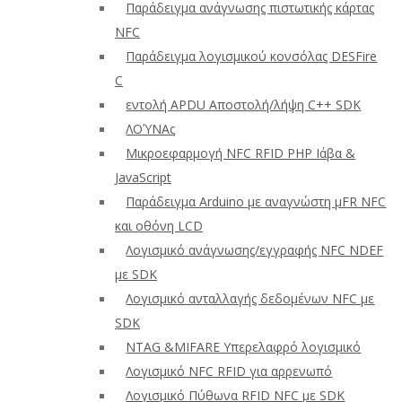
Παράδειγμα ανάγνωσης πιστωτικής κάρτας
NFC
Παράδειγμα λογισμικού κονσόλας DESFire
C
εντολή APDU Αποστολή/λήψη C++ SDK
ΛΟΎΝΑς
Μικροεφαρμογή NFC RFID PHP Ιάβα &
JavaScript
Παράδειγμα Arduino με αναγνώστη μFR NFC
και οθόνη LCD
Λογισμικό ανάγνωσης/εγγραφής NFC NDEF
με SDK
Λογισμικό ανταλλαγής δεδομένων NFC με
SDK
NTAG &MIFARE Υπερελαφρό λογισμικό
Λογισμικό NFC RFID για αρρενωπό
Λογισμικό Πύθωνα RFID NFC με SDK