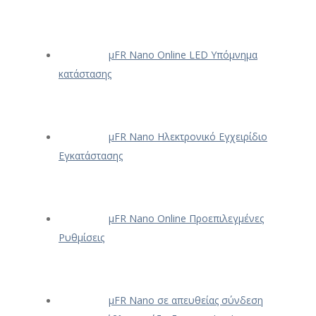
μFR Nano Online LED Υπόμνημα
κατάστασης
μFR Nano Ηλεκτρονικό Εγχειρίδιο
Εγκατάστασης
μFR Nano Online Προεπιλεγμένες
Ρυθμίσεις
μFR Nano σε απευθείας σύνδεση