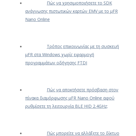
Πώς να χρησιμοποιήσετε το SDK
ανάγνωσης πιστωτικών καρτών EMV με το μFR
Nano Online
Τρόπος επικοινωνίας με τη συσκευή
μFR στα Windows χωρίς εφαρμογή
προγραμμάτων οδήγησης FTDI
Πώς να αποκτήσετε πρόσβαση στον
πίνακα διαμόρφωσης μFR Nano Online αφού
ρυθμίσετε τη λειτουργία BLE HID 2.4GHz;
Πώς μπορείτε να αλλάξετε το δίκτυο