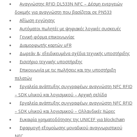
Αναγνώστης RFID DL533N NFC – Δέσμη ενεργειών
δοκιμής για αναγνώστη που βασίζεται σε PN533
Αξίωση εγγύησης
Αυτόματοι πωλητές με ψηφιακές λογικές συσκευές
Γενική φόρμα επικοινωνίας
Διαμορφωτής καρτών uFR
Δωρεάν &; εξειδικευμένα σχέδια τεχνικής υποστήριξης
Εισιτήριο τεχνικής υποστήριξης
Επικοινωνία με τις πωλήσεις και την υποστήριξη
πελατών
Εργαλεία ανάπτυξης συγγραφέων αναγνώστη NFC RFID
– SDK υλικού και λογισμικού – Αρχική σελίδα
Εργαλεία ανάπτυξης συγγραφέων αναγνώστη NFC RFID
– SDK υλικού και λογισμικού – Ολλανδικές Χώρες
Ευκαιρία χρηματοδότησης της UNICEF για blockchain
Εφαρμογή εξομοίωσης μοναδικού αναγνωριστικού
NFC