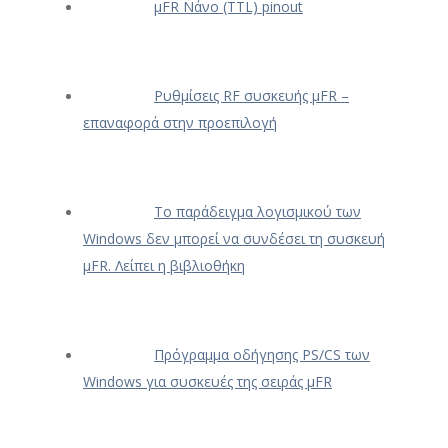
μFR Νάνο (TTL) pinout
Ρυθμίσεις RF συσκευής μFR –
επαναφορά στην προεπιλογή
Το παράδειγμα λογισμικού των
Windows δεν μπορεί να συνδέσει τη συσκευή
μFR. Λείπει η βιβλιοθήκη
Πρόγραμμα οδήγησης PS/CS των
Windows για συσκευές της σειράς μFR