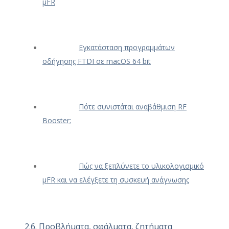
μFR
Εγκατάσταση προγραμμάτων
οδήγησης FTDI σε macOS 64 bit
Πότε συνιστάται αναβάθμιση RF
Booster;
Πώς να ξεπλύνετε το υλικολογισμικό
μFR και να ελέγξετε τη συσκευή ανάγνωσης
2.6. Προβλήματα, σφάλματα, ζητήματα