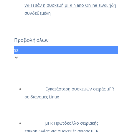
Wi-Fi εάν η συσκευή μFR Nano Online είναι ήδη
συνδεδεμένη;
Προβολή όλων
52
Εγκατάσταση συσκευών σειράς μFR
σε διανομές Linux
μFR Πρωτόκολλο σειριακής
επικοινωνίας για συσκευές σειράς μFR