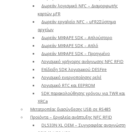
Δωρεάν λογισμικό NFC – Διαμορφωτής
καρτών μFR
Δωρεάν εργαλείο NFC – uFR2Σύστημα
αρχείων
Δωρεάν ΜΙΦΑΡΕ SDK – Απλούστερο
Δωρεάν ΜΙΦΑΡΕ SDK – Απλό
Δωρεάν ΜΙΦΑΡΕ SDK – Προηγμένο
Λογισμικό γρήγορης ανάγνωσης NFC RFID
Επίδειξη SDK λογισμικού DESFire
Λογισμικό ενεργοποίησης ρελέ
Λογισμικό RTC και EEPROM
SDK παρακολούθησης χρόνου για TWR και
XRCa
Μετατροπέας διασύνδεσης USB σε RS485
Προϊόντα – Εργαλεία ανάπτυξης NFC RFID
DL533N XL OEM – Συγγραφέας αναγνώστη