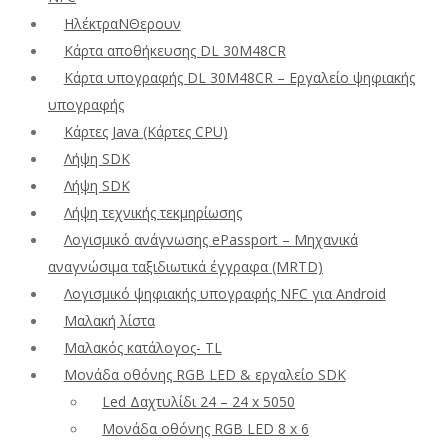
ΗλέκτραΝΘερουν
Κάρτα αποθήκευσης DL 30M48CR
Κάρτα υπογραφής DL 30M48CR – Εργαλείο ψηφιακής
υπογραφής
Κάρτες Java (Κάρτες CPU)
Λήψη SDK
Λήψη SDK
Λήψη τεχνικής τεκμηρίωσης
Λογισμικό ανάγνωσης ePassport – Μηχανικά
αναγνώσιμα ταξιδιωτικά έγγραφα (MRTD)
Λογισμικό ψηφιακής υπογραφής NFC για Android
Μαλακή λίστα
Μαλακός κατάλογος- TL
Μονάδα οθόνης RGB LED & εργαλείο SDK
Led Δαχτυλίδι 24 – 24 x 5050
Μονάδα οθόνης RGB LED 8 x 6