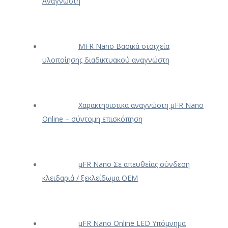
Αναγνώστη
ΜFR Nano Βασικά στοιχεία
υλοποίησης διαδικτυακού αναγνώστη
Χαρακτηριστικά αναγνώστη μFR Nano
Online – σύντομη επισκόπηση
μFR Nano Σε απευθείας σύνδεση
κλειδαριά / ξεκλείδωμα OEM
μFR Nano Online LED Υπόμνημα