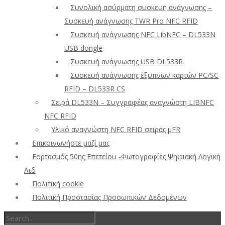
Συνολική ασύρματη συσκευή ανάγνωσης –
Συσκευή ανάγνωσης TWR Pro NFC RFID
Συσκευή ανάγνωσης NFC LibNFC – DL533N
USB dongle
Συσκευή ανάγνωσης USB DL533R
Συσκευή ανάγνωσης έξυπνων καρτών PC/SC
RFID – DL533R CS
Σειρά DL533N – Συγγραφέας αναγνώστη LIBNFC
NFC RFID
Υλικό αναγνώστη NFC RFID σειράς μFR
Επικοινωνήστε μαζί μας
Εορτασμός 50ης Επετείου -Φωτογραφίες Ψηφιακή Λογική
Λτδ
Πολιτική cookie
Πολιτική Προστασίας Προσωπικών Δεδομένων