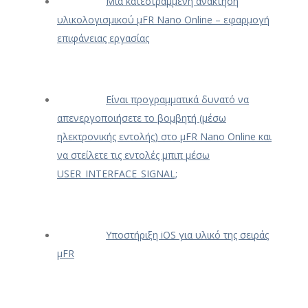
Μια κατεστραμμένη ανάκτηση
υλικολογισμικού μFR Nano Online – εφαρμογή
επιφάνειας εργασίας
Είναι προγραμματικά δυνατό να
απενεργοποιήσετε το βομβητή (μέσω
ηλεκτρονικής εντολής) στο μFR Nano Online και
να στείλετε τις εντολές μπιπ μέσω
USER_INTERFACE_SIGNAL;
Υποστήριξη iOS για υλικό της σειράς
μFR