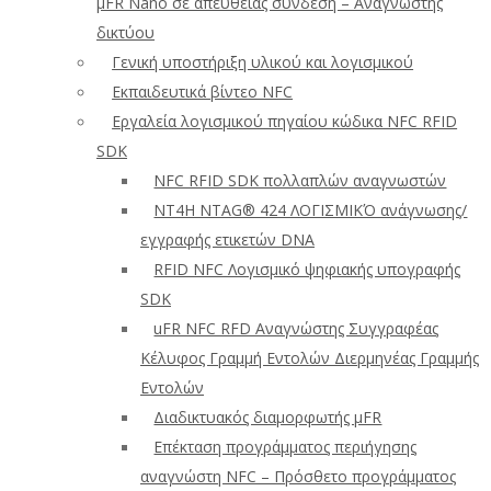
μFR Nano σε απευθείας σύνδεση – Αναγνώστης
δικτύου
Γενική υποστήριξη υλικού και λογισμικού
Εκπαιδευτικά βίντεο NFC
Εργαλεία λογισμικού πηγαίου κώδικα NFC RFID
SDK
NFC RFID SDK πολλαπλών αναγνωστών
NT4H NTAG® 424 ΛΟΓΙΣΜΙΚΌ ανάγνωσης/
εγγραφής ετικετών DNA
RFID NFC Λογισμικό ψηφιακής υπογραφής
SDK
uFR NFC RFD Αναγνώστης Συγγραφέας
Κέλυφος Γραμμή Εντολών Διερμηνέας Γραμμής
Εντολών
Διαδικτυακός διαμορφωτής μFR
Επέκταση προγράμματος περιήγησης
αναγνώστη NFC – Πρόσθετο προγράμματος