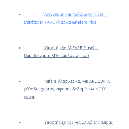
Ανίχνευση και πρόσβαση NDEF –
Ετικέτες MIFARE Κλασικά &mifare Plus
Υποστήριξη MIFARE Plus® –
Παραδείγματα SDK και λογισμικού
Mifare Κλασικές και MIFARE Συν IC
μέθοδοι χαρτογράφησης δεδομένων NDEF
μνήμης
Υποστήριξη iOS για υλικό της σειράς