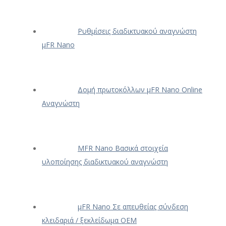
Ρυθμίσεις διαδικτυακού αναγνώστη
μFR Nano
Δομή πρωτοκόλλων μFR Nano Online
Αναγνώστη
ΜFR Nano Βασικά στοιχεία
υλοποίησης διαδικτυακού αναγνώστη
μFR Nano Σε απευθείας σύνδεση
κλειδαριά / ξεκλείδωμα OEM