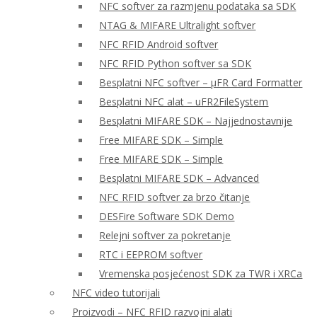
NFC softver za razmjenu podataka sa SDK
NTAG & MIFARE Ultralight softver
NFC RFID Android softver
NFC RFID Python softver sa SDK
Besplatni NFC softver – μFR Card Formatter
Besplatni NFC alat – uFR2FileSystem
Besplatni MIFARE SDK – Najjednostavnije
Free MIFARE SDK – Simple
Free MIFARE SDK – Simple
Besplatni MIFARE SDK – Advanced
NFC RFID softver za brzo čitanje
DESFire Software SDK Demo
Relejni softver za pokretanje
RTC i EEPROM softver
Vremenska posjećenost SDK za TWR i XRCa
NFC video tutorijali
Proizvodi – NFC RFID razvojni alati