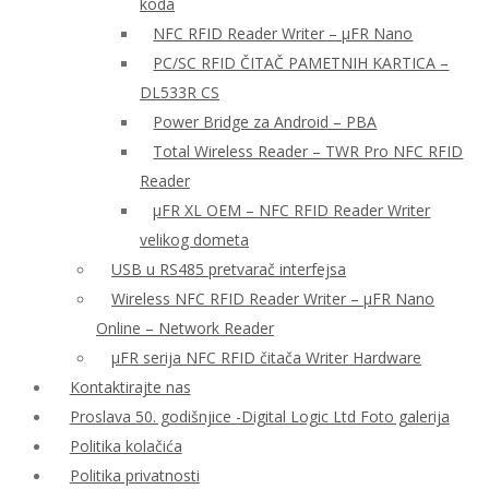
koda
NFC RFID Reader Writer – μFR Nano
PC/SC RFID ČITAČ PAMETNIH KARTICA –
DL533R CS
Power Bridge za Android – PBA
Total Wireless Reader – TWR Pro NFC RFID
Reader
µFR XL OEM – NFC RFID Reader Writer
velikog dometa
USB u RS485 pretvarač interfejsa
Wireless NFC RFID Reader Writer – μFR Nano
Online – Network Reader
μFR serija NFC RFID čitača Writer Hardware
Kontaktirajte nas
Proslava 50. godišnjice -Digital Logic Ltd Foto galerija
Politika kolačića
Politika privatnosti