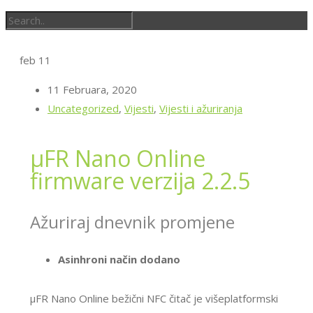
feb
11
11 Februara, 2020
Uncategorized
,
Vijesti
,
Vijesti i ažuriranja
μFR Nano Online
firmware verzija 2.2.5
Ažuriraj dnevnik promjene
Asinhroni način dodano
μFR Nano Online bežični NFC čitač je višeplatformski