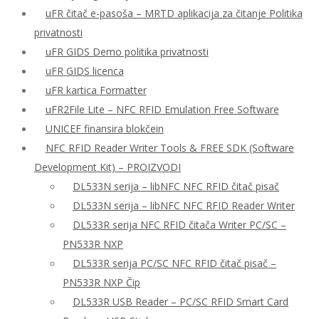
uFR čitač e-pasoša – MRTD aplikacija za čitanje Politika
privatnosti
uFR GIDS Demo politika privatnosti
uFR GIDS licenca
uFR kartica Formatter
uFR2File Lite – NFC RFID Emulation Free Software
UNICEF finansira blokčein
NFC RFID Reader Writer Tools & FREE SDK (Software
Development Kit) – PROIZVODI
DL533N serija – libNFC NFC RFID čitač pisač
DL533N serija – libNFC NFC RFID Reader Writer
DL533R serija NFC RFID čitača Writer PC/SC –
PN533R NXP
DL533R serija PC/SC NFC RFID čitač pisač –
PN533R NXP Čip
DL533R USB Reader – PC/SC RFID Smart Card