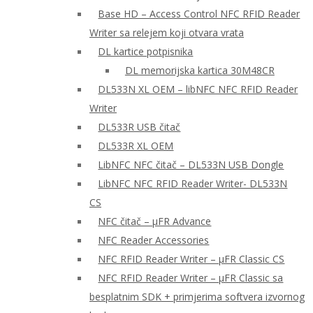
Base HD – Access Control NFC RFID Reader
Writer sa relejem koji otvara vrata
DL kartice potpisnika
DL memorijska kartica 30M48CR
DL533N XL OEM – libNFC NFC RFID Reader
Writer
DL533R USB čitač
DL533R XL OEM
LibNFC NFC čitač – DL533N USB Dongle
LibNFC NFC RFID Reader Writer- DL533N
CS
NFC čitač – μFR Advance
NFC Reader Accessories
NFC RFID Reader Writer – μFR Classic CS
NFC RFID Reader Writer – μFR Classic sa
besplatnim SDK + primjerima softvera izvornog