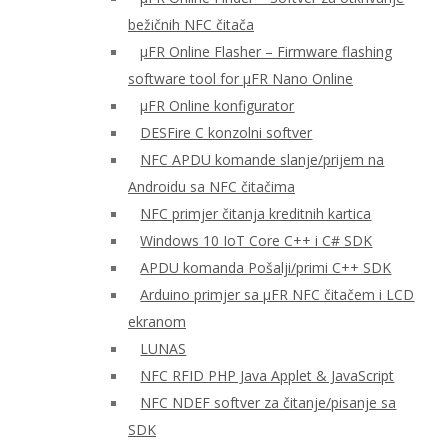
bežičnih NFC čitača
μFR Online Flasher – Firmware flashing
software tool for μFR Nano Online
μFR Online konfigurator
DESFire C konzolni softver
NFC APDU komande slanje/prijem na
Androidu sa NFC čitačima
NFC primjer čitanja kreditnih kartica
Windows 10 IoT Core C++ i C# SDK
APDU komanda Pošalji/primi C++ SDK
Arduino primjer sa μFR NFC čitačem i LCD
ekranom
LUNAS
NFC RFID PHP Java Applet & JavaScript
NFC NDEF softver za čitanje/pisanje sa
SDK