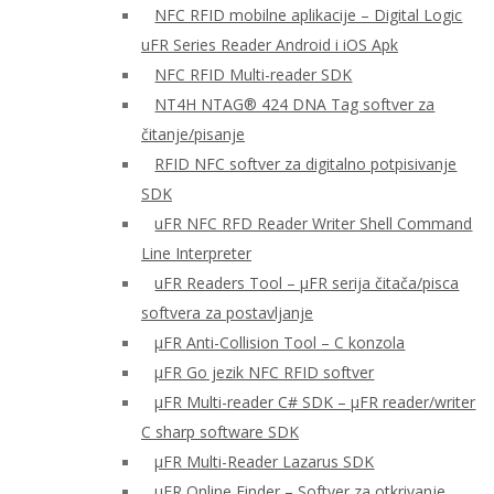
NFC RFID mobilne aplikacije – Digital Logic
uFR Series Reader Android i iOS Apk
NFC RFID Multi-reader SDK
NT4H NTAG® 424 DNA Tag softver za
čitanje/pisanje
RFID NFC softver za digitalno potpisivanje
SDK
uFR NFC RFD Reader Writer Shell Command
Line Interpreter
uFR Readers Tool – μFR serija čitača/pisca
softvera za postavljanje
μFR Anti-Collision Tool – C konzola
μFR Go jezik NFC RFID softver
μFR Multi-reader C# SDK – μFR reader/writer
C sharp software SDK
μFR Multi-Reader Lazarus SDK
μFR Online Finder – Softver za otkrivanje