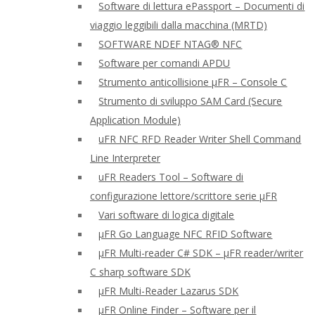
Software di lettura ePassport – Documenti di
viaggio leggibili dalla macchina (MRTD)
SOFTWARE NDEF NTAG® NFC
Software per comandi APDU
Strumento anticollisione μFR – Console C
Strumento di sviluppo SAM Card (Secure
Application Module)
uFR NFC RFD Reader Writer Shell Command
Line Interpreter
uFR Readers Tool – Software di
configurazione lettore/scrittore serie μFR
Vari software di logica digitale
μFR Go Language NFC RFID Software
μFR Multi-reader C# SDK – μFR reader/writer
C sharp software SDK
μFR Multi-Reader Lazarus SDK
μFR Online Finder – Software per il