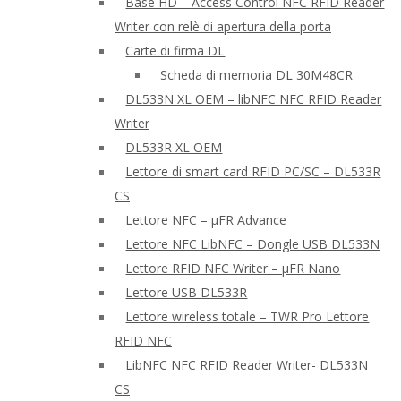
Base HD – Access Control NFC RFID Reader
Writer con relè di apertura della porta
Carte di firma DL
Scheda di memoria DL 30M48CR
DL533N XL OEM – libNFC NFC RFID Reader
Writer
DL533R XL OEM
Lettore di smart card RFID PC/SC – DL533R
CS
Lettore NFC – μFR Advance
Lettore NFC LibNFC – Dongle USB DL533N
Lettore RFID NFC Writer – μFR Nano
Lettore USB DL533R
Lettore wireless totale – TWR Pro Lettore
RFID NFC
LibNFC NFC RFID Reader Writer- DL533N
CS