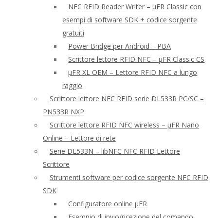
NFC RFID Reader Writer – μFR Classic con
esempi di software SDK + codice sorgente
gratuiti
Power Bridge per Android – PBA
Scrittore lettore RFID NFC – μFR Classic CS
μFR XL OEM – Lettore RFID NFC a lungo
raggio
Scrittore lettore NFC RFID serie DL533R PC/SC –
PN533R NXP
Scrittore lettore RFID NFC wireless – μFR Nano
Online – Lettore di rete
Serie DL533N – libNFC NFC RFID Lettore
Scrittore
Strumenti software per codice sorgente NFC RFID
SDK
Configuratore online μFR
Esempio di invio/ricezione del comando