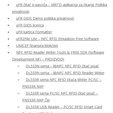
uFR čitač e-pasoša – MRTD aplikacija za čitanje Politika
privatnosti
uFR GIDS Demo politika privatnosti
uFR GIDS licenca
uFR kartica Formatter
uFR2File Lite – NFC RFID Emulation Free Software
UNICEF finansira blokčein
NFC RFID Reader Writer Tools & FREE SDK (Software
Development Kit) – PROIZVODI
DL533N serija – libNFC NFC RFID čitač pisač
DL533N serija – libNFC NFC RFID Reader Writer
DL533R serija NFC RFID čitača Writer PC/SC –
PN533R NXP
DL533R serija PC/SC NFC RFID čitač pisač –
PN533R NXP Čip
DL533R USB Reader – PC/SC RFID Smart Card