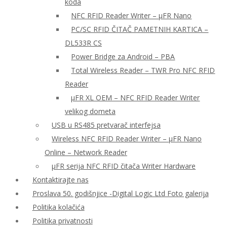
koda
NFC RFID Reader Writer – μFR Nano
PC/SC RFID ČITAČ PAMETNIH KARTICA –
DL533R CS
Power Bridge za Android – PBA
Total Wireless Reader – TWR Pro NFC RFID
Reader
µFR XL OEM – NFC RFID Reader Writer
velikog dometa
USB u RS485 pretvarač interfejsa
Wireless NFC RFID Reader Writer – μFR Nano
Online – Network Reader
μFR serija NFC RFID čitača Writer Hardware
Kontaktirajte nas
Proslava 50. godišnjice -Digital Logic Ltd Foto galerija
Politika kolačića
Politika privatnosti