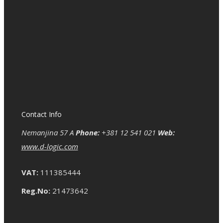
Contact Info
Nemanjina 57 A
Phone:
+381 12 541 021
Web:
www.d-logic.com
VAT:
111385444
Reg.No:
21473642