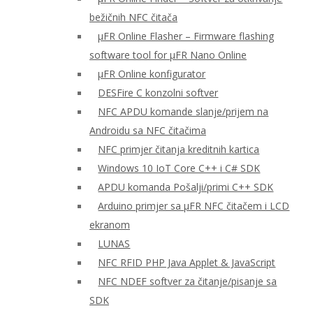
bežičnih NFC čitača
μFR Online Flasher – Firmware flashing
software tool for μFR Nano Online
μFR Online konfigurator
DESFire C konzolni softver
NFC APDU komande slanje/prijem na
Androidu sa NFC čitačima
NFC primjer čitanja kreditnih kartica
Windows 10 IoT Core C++ i C# SDK
APDU komanda Pošalji/primi C++ SDK
Arduino primjer sa μFR NFC čitačem i LCD
ekranom
LUNAS
NFC RFID PHP Java Applet & JavaScript
NFC NDEF softver za čitanje/pisanje sa
SDK