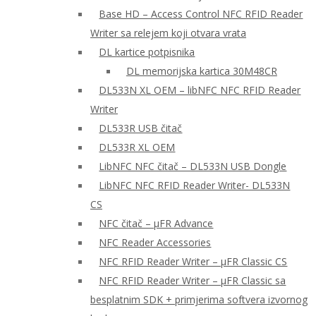
Base HD – Access Control NFC RFID Reader
Writer sa relejem koji otvara vrata
DL kartice potpisnika
DL memorijska kartica 30M48CR
DL533N XL OEM – libNFC NFC RFID Reader
Writer
DL533R USB čitač
DL533R XL OEM
LibNFC NFC čitač – DL533N USB Dongle
LibNFC NFC RFID Reader Writer- DL533N
CS
NFC čitač – μFR Advance
NFC Reader Accessories
NFC RFID Reader Writer – μFR Classic CS
NFC RFID Reader Writer – μFR Classic sa
besplatnim SDK + primjerima softvera izvornog