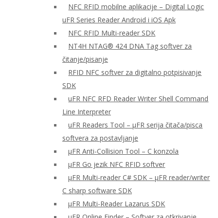
NFC RFID mobilne aplikacije – Digital Logic
uFR Series Reader Android i iOS Apk
NFC RFID Multi-reader SDK
NT4H NTAG® 424 DNA Tag softver za
čitanje/pisanje
RFID NFC softver za digitalno potpisivanje
SDK
uFR NFC RFD Reader Writer Shell Command
Line Interpreter
uFR Readers Tool – μFR serija čitača/pisca
softvera za postavljanje
μFR Anti-Collision Tool – C konzola
μFR Go jezik NFC RFID softver
μFR Multi-reader C# SDK – μFR reader/writer
C sharp software SDK
μFR Multi-Reader Lazarus SDK
μFR Online Finder – Softver za otkrivanje