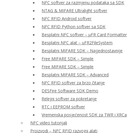
NFC softver za razmjenu podataka sa SDK
NTAG & MIFARE Ultralight softver
NFC RFID Android softver
NFC RFID Python softver sa SDK
Besplatni NFC softver – μFR Card Formatter
Besplatni NFC alat – uFR2FileSystem
Besplatni MIFARE SDK – Najjednostavnije
Free MIFARE SDK – Simple
Free MIFARE SDK – Simple
Besplatni MIFARE SDK – Advanced
NFC RFID softver za brzo čitanje
DESFire Software SDK Demo
Relejni softver za pokretanje
RTC i EEPROM softver
Vremenska posjećenost SDK za TWR i XRCa
NFC video tutorijali
Proizvodi – NFC RFID razvojni alati