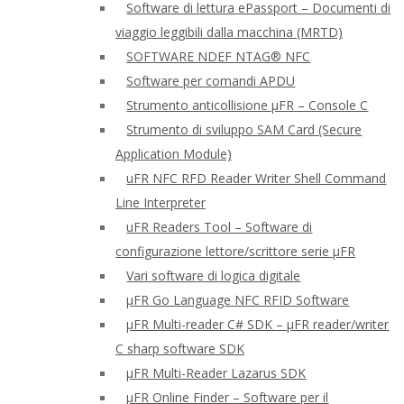
Software di lettura ePassport – Documenti di
viaggio leggibili dalla macchina (MRTD)
SOFTWARE NDEF NTAG® NFC
Software per comandi APDU
Strumento anticollisione μFR – Console C
Strumento di sviluppo SAM Card (Secure
Application Module)
uFR NFC RFD Reader Writer Shell Command
Line Interpreter
uFR Readers Tool – Software di
configurazione lettore/scrittore serie μFR
Vari software di logica digitale
μFR Go Language NFC RFID Software
μFR Multi-reader C# SDK – μFR reader/writer
C sharp software SDK
μFR Multi-Reader Lazarus SDK
μFR Online Finder – Software per il