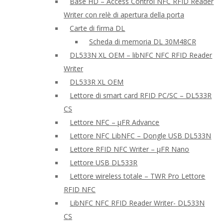
Base HD – Access Control NFC RFID Reader
Writer con relè di apertura della porta
Carte di firma DL
Scheda di memoria DL 30M48CR
DL533N XL OEM – libNFC NFC RFID Reader
Writer
DL533R XL OEM
Lettore di smart card RFID PC/SC – DL533R
CS
Lettore NFC – μFR Advance
Lettore NFC LibNFC – Dongle USB DL533N
Lettore RFID NFC Writer – μFR Nano
Lettore USB DL533R
Lettore wireless totale – TWR Pro Lettore
RFID NFC
LibNFC NFC RFID Reader Writer- DL533N
CS