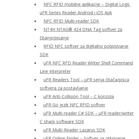
NFC RFID mobilne aplikacije – Digital Logic
uFR Series Reader Android i iOS Apk
NFC RFID Multi-reader SDK
NT4H NTAG® 424 DNA Tag softver za
čitanje/pisanje
RFID NFC softver za digitalno potpisivanje
SDK
uFR NFC RFD Reader Writer Shell Command
Line Interpreter
uFR Readers Tool – μFR serija čitača/pisca
softvera za postavljanje
μFR Anti-Collision Tool – C konzola
μFR Go jezik NFC RFID softver
μFR Multi-reader C# SDK – μFR reader/writer
C sharp software SDK
μFR Multi-Reader Lazarus SDK
μFR Online Finder – Softver za otkrivanje