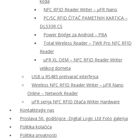
koda
NFC RFID Reader Writer – μFR Nano
PC/SC RFID ČITAČ PAMETNIH KARTICA –
DL533R CS
Power Bridge za Android – PBA
Total Wireless Reader – TWR Pro NFC RFID
Reader
µFR XL OEM – NFC RFID Reader Writer
velikog dometa
USB u RS485 pretvarač interfejsa
Wireless NFC RFID Reader Writer – μFR Nano
Online – Network Reader
μFR serija NFC RFID čitača Writer Hardware
Kontaktirajte nas
Proslava 50. godišnjice -Digital Logic Ltd Foto galerija
Politika kolačića
Politika privatnosti