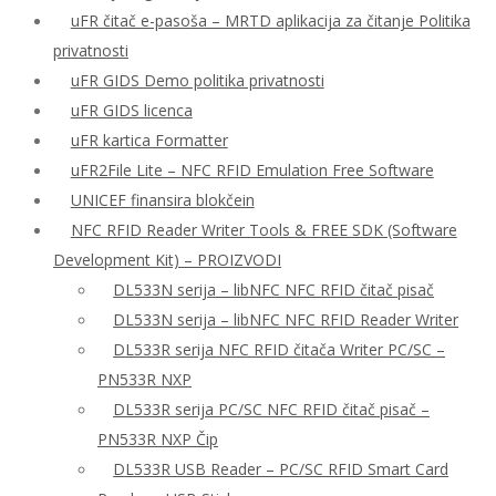
uFR čitač e-pasoša – MRTD aplikacija za čitanje Politika
privatnosti
uFR GIDS Demo politika privatnosti
uFR GIDS licenca
uFR kartica Formatter
uFR2File Lite – NFC RFID Emulation Free Software
UNICEF finansira blokčein
NFC RFID Reader Writer Tools & FREE SDK (Software
Development Kit) – PROIZVODI
DL533N serija – libNFC NFC RFID čitač pisač
DL533N serija – libNFC NFC RFID Reader Writer
DL533R serija NFC RFID čitača Writer PC/SC –
PN533R NXP
DL533R serija PC/SC NFC RFID čitač pisač –
PN533R NXP Čip
DL533R USB Reader – PC/SC RFID Smart Card