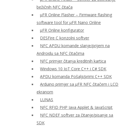
bežičnih NFC čitača
μFR Online Flasher – Firmware flashing
software tool for μFR Nano Online
μFR Online konfigurator
DESFire C konzolni softver
NFC APDU komande slanje/prijem na
Androidu sa NFC čitačima
NFC primjer čitanja kreditnih kartica
Windows 10 IoT Core C++ i C# SDK
APDU komanda Pošalji/primi C++ SDK
Arduino primjer sa μFR NFC čitačem i LCD
ekranom
LUNAS
NFC RFID PHP Java Applet & JavaScript
NFC NDEF softver za čitanje/pisanje sa
SDK