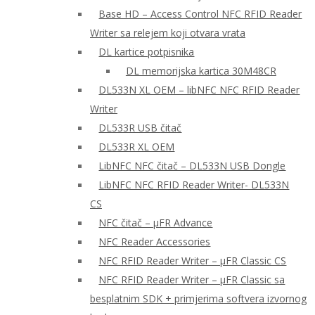
Base HD – Access Control NFC RFID Reader
Writer sa relejem koji otvara vrata
DL kartice potpisnika
DL memorijska kartica 30M48CR
DL533N XL OEM – libNFC NFC RFID Reader
Writer
DL533R USB čitač
DL533R XL OEM
LibNFC NFC čitač – DL533N USB Dongle
LibNFC NFC RFID Reader Writer- DL533N
CS
NFC čitač – μFR Advance
NFC Reader Accessories
NFC RFID Reader Writer – μFR Classic CS
NFC RFID Reader Writer – μFR Classic sa
besplatnim SDK + primjerima softvera izvornog