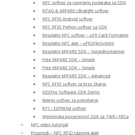
NFC softver za razmjenu podataka sa SDK
NTAG & MIFARE Ultralight softver
NFC RFID Android softver
NFC RFID Python softver sa SDK
Besplatni NFC softver – μFR Card Formatter
Besplatni NFC alat – uFR2FileSystem
Besplatni MIFARE SDK – Najjednostavnije
Free MIFARE SDK – Simple
Free MIFARE SDK – Simple
Besplatni MIFARE SDK – Advanced
NFC RFID softver za brzo čitanje
DESFire Software SDK Demo
Relejni softver za pokretanje
RTC i EEPROM softver
Vremenska posjećenost SDK za TWR i XRCa
NFC video tutorijali
Proizvodi – NFC RFID razvojni alati