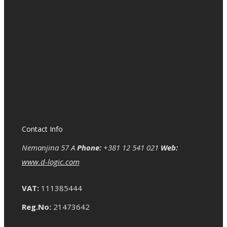
Contact Info
Nemanjina 57 A
Phone:
+381 12 541 021
Web:
www.d-logic.com
VAT:
111385444
Reg.No:
21473642