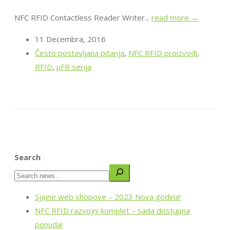
NFC RFID Contactless Reader Writer...
read more →
11 Decembra, 2016
Često postavljana pitanja
,
NFC RFID proizvodi
,
RFID
,
μFR serija
Search
Sjajne web shopove – 2023 Nova godina!
NFC RFID razvojni komplet – sada dostupna
ponuda!