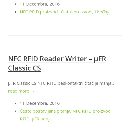
11 Decembra, 2016
NFC RFID proizvodi
,
Ostali proizvodi
,
Uređaja
NFC RFID Reader Writer – μFR
Classic CS
μFR Classic CS NFC RFID beskontaktni čitač je manja...
read more →
11 Decembra, 2016
Često postavljana pitanja
,
NFC RFID proizvodi
,
RFID
,
μFR serija