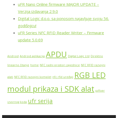
uFR Nano Online firmware MAJOR UPDATE –
Verzija izdavanja 2.9.0
Digital Logic d.o.o. sa ponosom najavljuje svoju 56.
godišnjicu!
uFR Series NFC RFID Reader Writer – Firmware
update 5.0.69
APDU
Android
Android aplikacija
Digital Logic Ltd
Direktno
linearno čitanje
home
NFC radni prostori zajednice
NFC RFID razvojni
RGB LED
alati
NFC RFID razvojni komplet
nfc rfid uređaji
modul prikaza i SDK alat
softver
ufr serija
izvornog koda