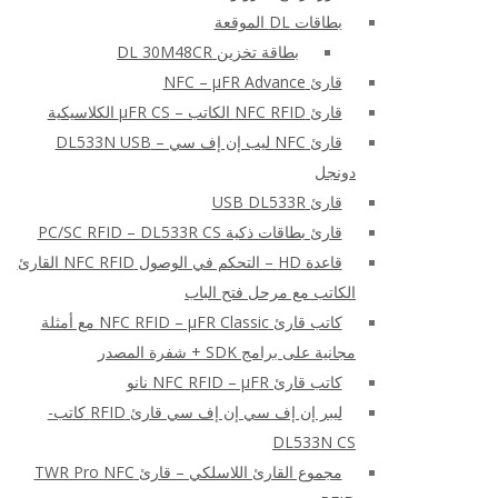
بطاقات DL الموقعة
بطاقة تخزين DL 30M48CR
قارئ NFC – μFR Advance
قارئ NFC RFID الكاتب – μFR CS الكلاسيكية
قارئ NFC ليب إن إف سي – DL533N USB
دونجل
قارئ USB DL533R
قارئ بطاقات ذكية PC/SC RFID – DL533R CS
قاعدة HD – التحكم في الوصول NFC RFID القارئ
الكاتب مع مرحل فتح الباب
كاتب قارئ NFC RFID – μFR Classic مع أمثلة
مجانية على برامج SDK + شفرة المصدر
كاتب قارئ NFC RFID – μFR نانو
ليبر إن إف سي إن إف سي قارئ RFID كاتب-
DL533N CS
مجموع القارئ اللاسلكي – قارئ TWR Pro NFC