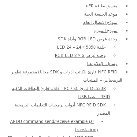
منسق بطاقة uFR
موعد الجلسة الحية
نموذج الاتصال العام
نموذج الموزع
وحدة عرض RGB LED وأداة SDK
حلقة LED 24 – 24 × 5050
وحدة عرض RGB LED 8 × 6
وسائل الإعلام عنا
NFC RFID قارئ الكاتب أدوات و SDK مجانا (مجموعة تطوير
البرمجيات) – المنتجات
DL533R قارئ USB – PC / SC قارئ البطاقات الذكية
RFID – عصا USB
NFC RFID SDK أدوات برمجيات التعليمات البرمجية
المصدر
APDU command send/receive example (ar
translation)