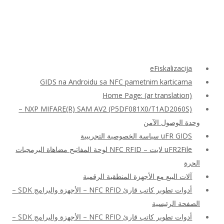
eFiskalizacija
GIDS na Androidu sa NFC pametnim karticama
Home Page: (ar translation)
NXP MIFARE(R) SAM AV2 (P5DF081X0/T1AD2060S) –
وحدة الوصول الآمن
uFR GIDS سياسة الخصوصية التجريبية
uFR2File لايت – NFC RFID لوحة المفاتيح مضاهاة البرمجيات
الحرة
آلات البيع مع الأجهزة المنطقية الرقمية
أدوات تطوير كاتب قارئ NFC RFID – الأجهزة والبرامج SDK –
الصفحة الرئيسية
أدوات تطوير كاتب قارئ NFC RFID – الأجهزة والبرامج SDK –