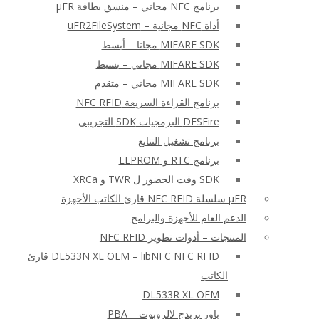
برنامج NFC مجاني – منسق بطاقة μFR
أداة NFC مجانية – uFR2FileSystem
MIFARE SDK مجانا – أبسط
MIFARE SDK مجاني – بسيط
MIFARE SDK مجاني – متقدم
برنامج القراءة السريعة NFC RFID
DESFire البرمجيات SDK التجريبي
برنامج تشغيل التتابع
برنامج RTC و EEPROM
SDK وقت الحضور ل TWR و XRCa
μFR سلسلة NFC RFID قارئ الكاتب الأجهزة
الدعم العام للأجهزة والبرامج
المنتجات – أدوات تطوير NFC RFID
DL533N XL OEM – libNFC NFC RFID قارئ
الكاتب
DL533R XL OEM
باور بريدج لالروبوت – PBA