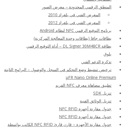
المنطق الرقمي المحدودة – معرض الصور
المعرض الفني في بلغراد 2010
المعرض الفني في بلغراد 2012
برنامج التوقيع الرقمي NFC لنظام Android
بطاقات جافا (بطاقات وحدة المعالجة المركزية)
بطاقة DL Signer 30M48CR – أداة التوقيع الرقمي
بلوق
تذكرة الدعم الفني
ترخيص تنشيط وضع التحكم في السجل والوصول – البرامج الثابتة
μFR Nano Online Premium
تطبيق مضاهاة معرف NFC الفريد
تنزيل SDK
تنزيل الوثائق الفنية
جدول مقارنة أجهزة NFC RFID
جدول مقارنة أجهزة NFC RFID
جدول مقارنة الأجهزة – قارن قارئ NFC RFID الكاتب بواسطة