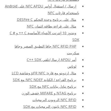
إرسال / استقبال أوامر NFC APDU على Android
باستخدام قارئات NFC
مثال على برنامج وحدة التحكم DESFire C
مثال على قراءة بطاقة ائتمان NFC
ويندوز 10 إنترنت الأشياء الأساسية C ++ و C #
SDK
NFC RFID PHP جافا التطبيق الصغير وجافا
سكريبت
أمر APDU إرسال/تلقي C++ SDK
لوناس
مثال اردوينو مع قارئ μFR NFC وشاشة LCD
برنامج القراءة / الكتابة NFC NDEF مع SDK
برنامج تبادل بيانات NFC مع SDK
برنامج NTAG و MIFARE خفيف الوزن
NFC RFID الروبوت البرمجيات
NFC RFID بايثون البرمجيات مع SDK