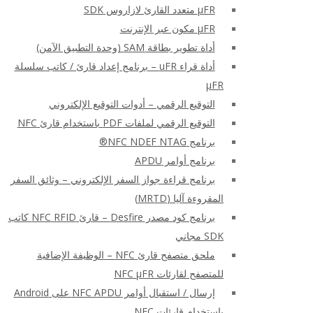
μFR متعدد القارئ لازاروس SDK
μFR مكون عبر الإنترنت
أداة تطوير بطاقة SAM (وحدة التطبيق الآمن)
أداة قراء uFR – برنامج إعداد قارئ / كاتب سلسلة
μFR
التوقيع الرقمي – أدوات التوقيع الإلكتروني
التوقيع الرقمي لملفات PDF باستخدام قارئ NFC
برنامج NFC NDEF NTAG®
برنامج أوامر APDU
برنامج قراءة جواز السفر الإلكتروني – وثائق السفر
المقروءة آليا (MRTD)
برنامج كود مصدر Desfire – قارئ NFC RFID كاتب
SDK مجاني
ملحق متصفح قارئ NFC – الوظيفة الإضافية
للمتصفح لقارئات NFC μFR
إرسال / استقبال أوامر NFC APDU على Android
باستخدام قارئات NFC