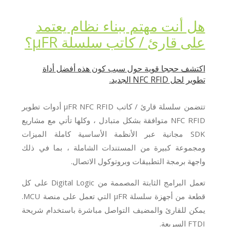
هل أنت مهتم ببناء نظام يعتمد
على قارئ / كاتب سلسلة μFR؟
اكتشف حججا قوية حول سبب كون هذه أفضل أداة
تطوير لحل NFC RFID الجديد.
تتضمن سلسلة قارئ / كاتب μFR NFC RFID أدوات تطوير
NFC RFID متوافقة بشكل متبادل ، وكلها تأتي مع مشاريع
SDK مجانية عبر الأنظمة الأساسية كاملة الميزات
ومجموعة كبيرة من المستندات الشاملة ، بما في ذلك
واجهة برمجة التطبيقات وبروتوكول الاتصال.
تعمل البرامج الثابتة المصممة من Digital Logic على كل
قطعة من أجهزة سلسلة μFR التي تعمل على منصة MCU.
يمكن للقارئ والمضيف التواصل مباشرة باستخدام شريحة
FTDI السريعة.