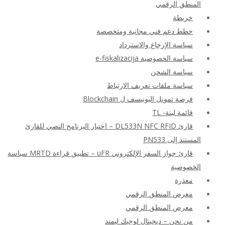
المنطق الرقمي
خريطة
خطط دعم فني مجانية ومتخصصة
سياسة الإرجاع والاسترداد
سياسة الخصوصية e-fiskalizacija
سياسة الشحن
سياسة ملفات تعريف الارتباط
فرصة تمويل اليونيسف ل Blockchain
قائمة لينة- TL
قارئ DL533N NFC RFID – اختبار البرنامج النصي للقارئ
المستند إلى PN533
قارئ جواز السفر الإلكتروني uFR – تطبيق قراءة MRTD سياسة
الخصوصية
معذرة
معرض المنطق الرقمي
معرض المنطق الرقمي
من نحن – ديجيتال لوجيك ليمتد