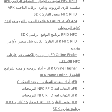
NFC RFID تطبيقات الجوال – المنطق الرقمي uFR
سلسلة قارئ الروبوت ودائرة الرقابة الداخلية APK
NFC RFID متعدد القارئ SDK
NT4H NTAG® 424 علامة الحمض النووي قراءة /
كتابة البرمجيات
RFID NFC برنامج التوقيع الرقمي SDK
uFR NFC RFD القارئ الكاتب شل سطر الأوامر
مترجم
μFR Online Finder – برنامج للكشف عن قارئات
NFC اللاسلكية
μFR Online Flasher – أداة برمجية وامضة للبرامج
الثابتة ل μFR Nano Online
μFR أداة مضادة للتصادم – وحدة التحكم C
μFR الذهاب لغة NFC RFID البرمجيات
μFR الذهاب لغة NFC RFID البرمجيات
μFR متعدد القارئ C # SDK – قارئ / كاتب μFR C
برنامج شارب SDK