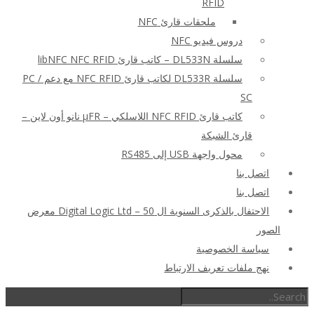
RFID
ملحقات قارئ NFC
دروس فيديو NFC
سلسلة DL533N – كاتب قارئ libNFC NFC RFID
سلسلة DL533R لكاتب قارئ NFC RFID مع دعم PC /
SC
كاتب قارئ NFC RFID اللاسلكي – μFR نانو أون لاين –
قارئ الشبكة
محول واجهة USB إلى RS485
اتصل بنا
اتصل بنا
الاحتفال بالذكرى السنوية ال 50 – Digital Logic Ltd معرض
الصور
سياسة الخصوصية
نهج ملفات تعريف الارتباط