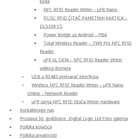
koda
NFC RFID Reader Writer – μFR Nano
PC/SC RFID ČITAČ PAMETNIH KARTICA –
DL533R CS
Power Bridge za Android – PBA
Total Wireless Reader – TWR Pro NFC RFID
Reader
µFR XL OEM – NFC RFID Reader Writer
velikog dometa
USB u RS485 pretvarač interfejsa
Wireless NFC RFID Reader Writer – μFR Nano
Online – Network Reader
μFR serija NFC RFID čitača Writer Hardware
Kontaktirajte nas
Proslava 50. godišnjice -Digital Logic Ltd Foto galerija
Politika kolačića
Politika privatnosti