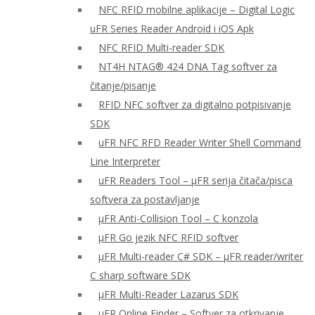
NFC RFID mobilne aplikacije – Digital Logic
uFR Series Reader Android i iOS Apk
NFC RFID Multi-reader SDK
NT4H NTAG® 424 DNA Tag softver za
čitanje/pisanje
RFID NFC softver za digitalno potpisivanje
SDK
uFR NFC RFD Reader Writer Shell Command
Line Interpreter
uFR Readers Tool – μFR serija čitača/pisca
softvera za postavljanje
μFR Anti-Collision Tool – C konzola
μFR Go jezik NFC RFID softver
μFR Multi-reader C# SDK – μFR reader/writer
C sharp software SDK
μFR Multi-Reader Lazarus SDK
μFR Online Finder – Softver za otkrivanje