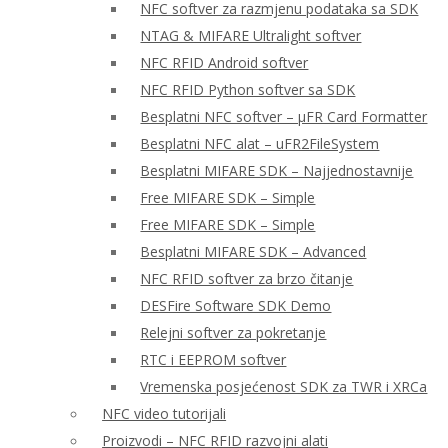
NFC softver za razmjenu podataka sa SDK
NTAG & MIFARE Ultralight softver
NFC RFID Android softver
NFC RFID Python softver sa SDK
Besplatni NFC softver – μFR Card Formatter
Besplatni NFC alat – uFR2FileSystem
Besplatni MIFARE SDK – Najjednostavnije
Free MIFARE SDK – Simple
Free MIFARE SDK – Simple
Besplatni MIFARE SDK – Advanced
NFC RFID softver za brzo čitanje
DESFire Software SDK Demo
Relejni softver za pokretanje
RTC i EEPROM softver
Vremenska posjećenost SDK za TWR i XRCa
NFC video tutorijali
Proizvodi – NFC RFID razvojni alati