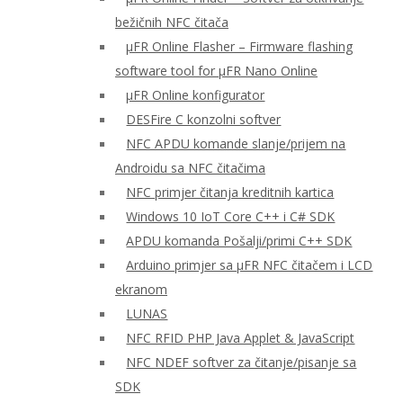
bežičnih NFC čitača
μFR Online Flasher – Firmware flashing
software tool for μFR Nano Online
μFR Online konfigurator
DESFire C konzolni softver
NFC APDU komande slanje/prijem na
Androidu sa NFC čitačima
NFC primjer čitanja kreditnih kartica
Windows 10 IoT Core C++ i C# SDK
APDU komanda Pošalji/primi C++ SDK
Arduino primjer sa μFR NFC čitačem i LCD
ekranom
LUNAS
NFC RFID PHP Java Applet & JavaScript
NFC NDEF softver za čitanje/pisanje sa
SDK