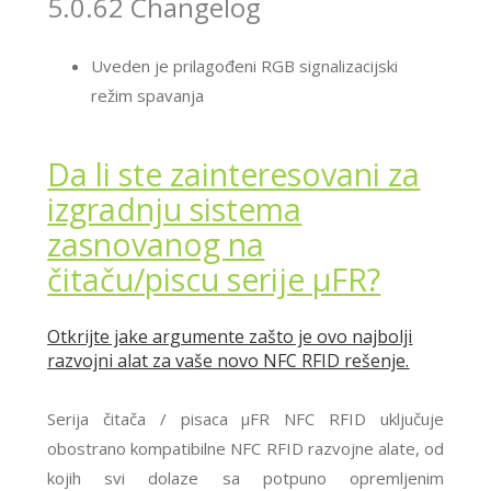
5.0.62 Changelog
Uveden je prilagođeni RGB signalizacijski
režim spavanja
Da li ste zainteresovani za
izgradnju sistema
zasnovanog na
čitaču/piscu serije μFR?
Otkrijte jake argumente zašto je ovo najbolji
razvojni alat za vaše novo NFC RFID rešenje.
Serija čitača / pisaca μFR NFC RFID uključuje
obostrano kompatibilne NFC RFID razvojne alate, od
kojih svi dolaze sa potpuno opremljenim