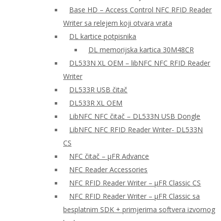
Base HD – Access Control NFC RFID Reader
Writer sa relejem koji otvara vrata
DL kartice potpisnika
DL memorijska kartica 30M48CR
DL533N XL OEM – libNFC NFC RFID Reader
Writer
DL533R USB čitač
DL533R XL OEM
LibNFC NFC čitač – DL533N USB Dongle
LibNFC NFC RFID Reader Writer- DL533N
CS
NFC čitač – μFR Advance
NFC Reader Accessories
NFC RFID Reader Writer – μFR Classic CS
NFC RFID Reader Writer – μFR Classic sa
besplatnim SDK + primjerima softvera izvornog