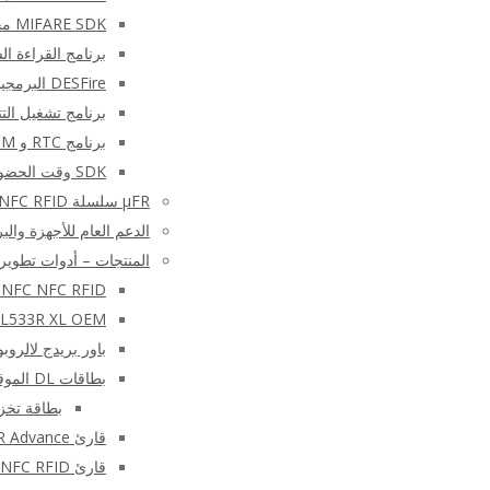
MIFARE SDK مجاني – متقدم
برنامج القراءة السريعة
DESFire البرمجيات SDK التجريبي
برنامج تشغيل التتا
برنامج RTC و EEPROM
SDK وقت الحضور ل TWR و XRCa
μFR سلسلة NFC RFID قارئ الكاتب الأجهزة
الدعم العام للأجهزة والب
المنتجات – أدوات تطوير FC RFID
 – libNFC NFC RFID
L533R XL OEM
باور بريدج لالروبوت
بطاقات DL الموقعة
بطاقة تخزين M48CR
قارئ NFC – μFR Advance
قارئ NFC RFID الكاتب – μFR CS الكلاسيكية