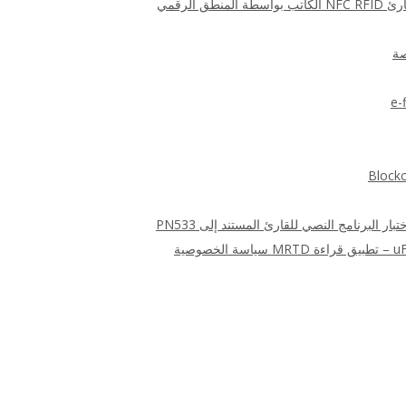
ق الرقمي
صة