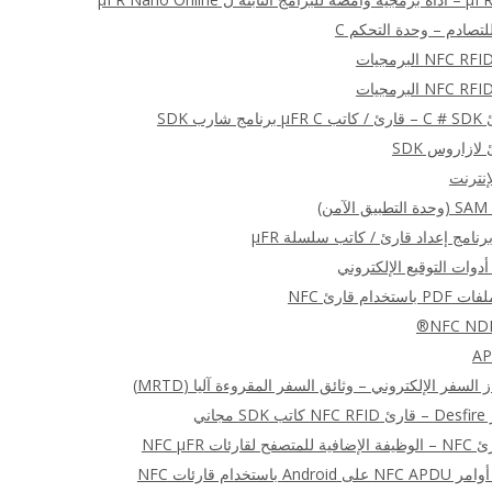
)
أدوات التوقيع الإلكتروني
ام قارئ NFC
السفر الإلكتروني – وثائق السفر المقروءة آليا (MRTD)
اني
ت NFC μFR
ستخدام قارئات NFC