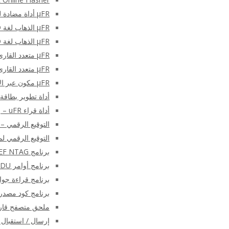
μFR أداة مضادة للتصادم – وحدة التحكم C
μFR الذهاب لغة NFC RFID البرمجيات
μFR الذهاب لغة NFC RFID البرمجيات
μFR متعدد القارئ C # SDK – قارئ / كاتب μFR C برنامج شارب SDK
μFR متعدد القارئ لازاروس SDK
μFR مكون عبر الإنترنت
أداة تطوير بطاقة SAM (وحدة التطبيق الآمن
أداة قراء uFR – برنامج إعداد قارئ / كاتب سلسلة μFR
التوقيع الرقمي – 
التوقيع الرقمي لملفات PDF باستخد
برنامج NFC NDEF NTAG®
برنامج أوامر APDU
برنامج قراءة جواز 
برنامج كود مصدر Desfire – قارئ NFC RFID كاتب SDK مج
ملحق متصفح قارئ NFC – الوظيفة الإضافية للمتصفح لقارئا
إرسال / استقبال أوامر NFC APDU على Android با