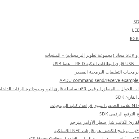
APDU command send/receive example (a
ة البرمجيات
للاسلكية
μFR Nano Onlin