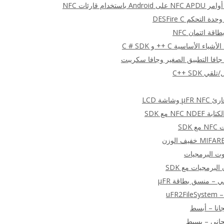
ستخدام قارئات NFC
التحكم DESFire C
قة ائتمان NFC
شاشة LCD
NFC  مع SDK
SDK