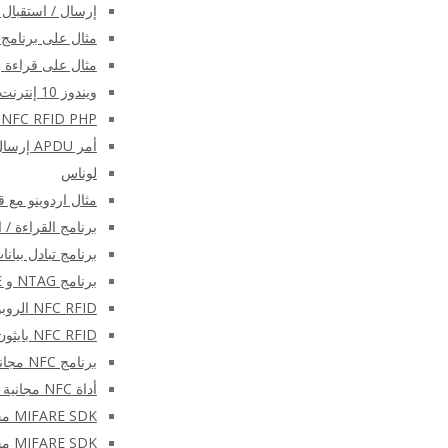
إرسال / استقبال أوامر NFC APDU على Android با
مثال على برنامج وحدة 
مثال على قراءة بطا
ويندوز 10 إنترنت الأشياء الأساسية C ++ و C # SDK
NFC RFID PHP جافا التطبيق الصغير وجافا سكريبت
أمر APDU إرسال/تلقي C++ SDK
لوناس
مثال اردوينو مع قارئ μFR NFC و
برنامج القراءة / الكتابة NDEF
برنامج تبادل بيانات NFC مع 
برنامج NTAG و MIFARE خفيف الوزن
NFC RFID الروبوت البرمجيات
NFC RFID بايثون البرمجيات مع SDK
برنامج NFC مجاني – منسق بطاقة μFR
أداة NFC مجانية – uFR2FileSystem
MIFARE SDK مجانا – أبسط
MIFARE SDK مجاني – بسيط