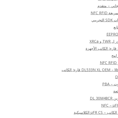
 NFC RFID
بع
رامج
N
DL533N XL OEM قارئ الكاتب
D
 – PBA
DL 30