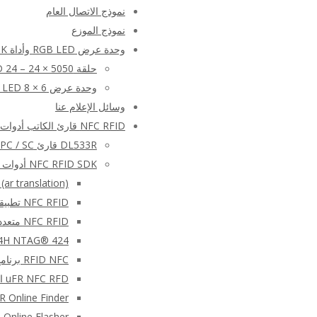
نموذج الاتصال العام
نموذج الموزع
وحدة عرض RGB LED وأداة SDK
حلقة LED 24 – 24 × 5050
وحدة عرض RGB LED 8 × 6
وسائل الإعلام عنا
NFC RFID قارئ الكاتب أدوات و SDK مجانا (مجموعة تطوير البرمجيات) – المنتجات
DL533R قارئ USB – PC / SC قارئ البطاقات الذكية RFID – عصا USB
NFC RFID SDK أدوات برمجيات التعليمات البرمجية المصدر
r translation)
NFC RFID تطبيقات الجوال – المنطق الرقمي uFR سلسلة قارئ الروبوت ودائرة الرقابة الداخلية APK
NFC RFID متعدد القارئ SDK
NT4H NTAG® 424 علامة الحمض النووي قراءة / كتاب
RFID NFC برنامج التوقيع الرقمي SDK
uFR NFC RFD القارئ الكاتب شل سطر الأوامر مترجم
μFR Online Finder – برنامج للكشف عن قارئات NFC ا
μFR Online Flasher – أداة برمجية وامضة للبرامج الثابتة ل e