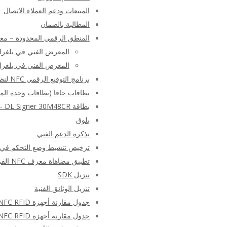
المبيعات ودعم العملاء الاتصال
المطالبة بالضمان
المنطق الرقمي المحدودة – م
المعرض الفني في بلغراد 10
المعرض الفني في بلغراد 12
برنامج التوقيع الرقمي NFC لنظام Android
بطاقات جافا (بطاقات وحدة المع
بطاقة DL Signer 30M48CR – أداة التوقيع الرقمي
بلوق
تذكرة الدعم الفني
ترخيص تنشيط وضع التحكم في السجل والوصول
تطبيق مضاهاة معرف NFC الفريد
تنزيل SDK
تنزيل الوثائق الفنية
جدول مقارنة أجهزة NFC RFID
جدول مقارنة أجهزة NFC RFID