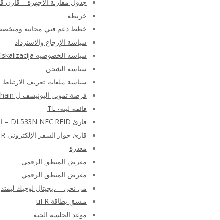
جدول مقارنة الأجهزة – قارن قارئ NFC RFID الكاتب بواسطة المنط
خريطة
خطط دعم فني مجانية ومتخص
سياسة الإرجاع والاسترداد
سياسة الخصوصية e-fiskalizacija
سياسة الشحن
سياسة ملفات تعريف الارتباط
فرصة تمويل اليونيسف ل Blockchain
قائمة لينة- TL
قارئ DL533N NFC RFID – اختبار البرنامج النصي للقارئ المستند إلى PN533
قارئ جواز السفر الإلكتروني uFR – تطبيق قراءة MRTD سياسة الخصوصية
معذرة
معرض المنطق الرقمي
معرض المنطق الرقمي
من نحن – ديجيتال لوجيك ليمتد
منسق بطاقة uFR
موعد الجلسة الحية