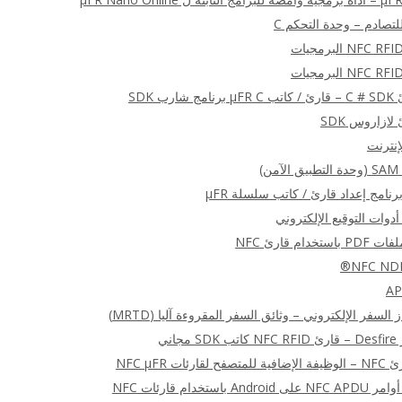
)
أدوات التوقيع الإلكتروني
ام قارئ NFC
السفر الإلكتروني – وثائق السفر المقروءة آليا (MRTD)
اني
ت NFC μFR
ستخدام قارئات NFC