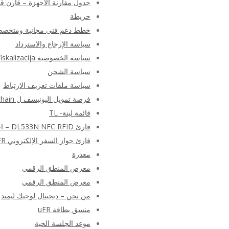
جدول مقارنة الأجهزة – قارن قارئ NFC RFID الكاتب بواسطة المنط
خريطة
خطط دعم فني مجانية ومتخص
سياسة الإرجاع والاسترداد
سياسة الخصوصية e-fiskalizacija
سياسة الشحن
سياسة ملفات تعريف الارتباط
فرصة تمويل اليونيسف ل Blockchain
قائمة لينة- TL
قارئ DL533N NFC RFID – اختبار البرنامج النصي للقارئ المستند إلى PN533
قارئ جواز السفر الإلكتروني uFR – تطبيق قراءة MRTD سياسة الخصوصية
معذرة
معرض المنطق الرقمي
معرض المنطق الرقمي
من نحن – ديجيتال لوجيك ليمتد
منسق بطاقة uFR
موعد الجلسة الحية