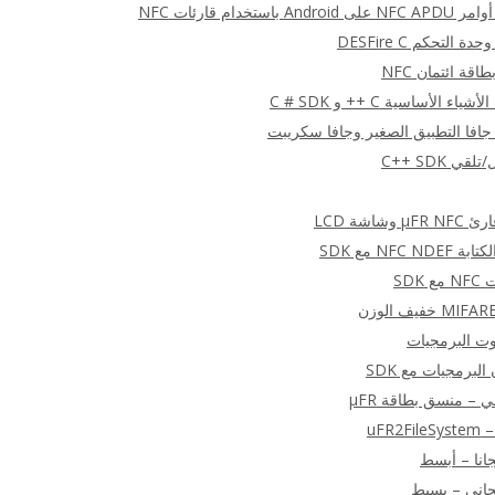
ستخدام قارئات NFC
التحكم DESFire C
قة ائتمان NFC
شاشة LCD
NFC  مع SDK
SDK