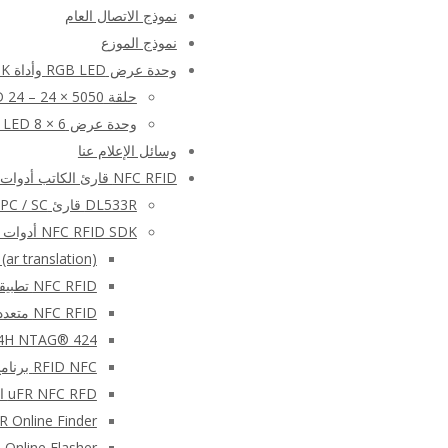
نموذج الاتصال العام
نموذج الموزع
وحدة عرض RGB LED وأداة SDK
حلقة LED 24 – 24 × 5050
وحدة عرض RGB LED 8 × 6
وسائل الإعلام عنا
NFC RFID قارئ الكاتب أدوات و SDK مجانا (مجموعة تطوير البرمجيات) – المنتجات
DL533R قارئ USB – PC / SC قارئ البطاقات الذكية RFID – عصا USB
NFC RFID SDK أدوات برمجيات التعليمات البرمجية المصدر
r translation)
NFC RFID تطبيقات الجوال – المنطق الرقمي uFR سلسلة قارئ الروبوت ودائرة الرقابة الداخلية APK
NFC RFID متعدد القارئ SDK
NT4H NTAG® 424 علامة الحمض النووي قراءة / كتاب
RFID NFC برنامج التوقيع الرقمي SDK
uFR NFC RFD القارئ الكاتب شل سطر الأوامر مترجم
μFR Online Finder – برنامج للكشف عن قارئات NFC ا
μFR Online Flasher – أداة برمجية وامضة للبرامج الثابتة ل e