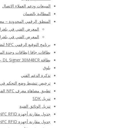
المبيعات ودعم العملاء الاتصال
المطالبة بالضمان
المنطق الرقمي المحدودة – م
المعرض الفني في بلغراد 10
المعرض الفني في بلغراد 12
برنامج التوقيع الرقمي NFC لنظام Android
بطاقات جافا (بطاقات وحدة المع
بطاقة DL Signer 30M48CR – أداة التوقيع الرقمي
بلوق
تذكرة الدعم الفني
ترخيص تنشيط وضع التحكم في السجل والوصول
تطبيق مضاهاة معرف NFC الفريد
تنزيل SDK
تنزيل الوثائق الفنية
جدول مقارنة أجهزة NFC RFID
جدول مقارنة أجهزة NFC RFID