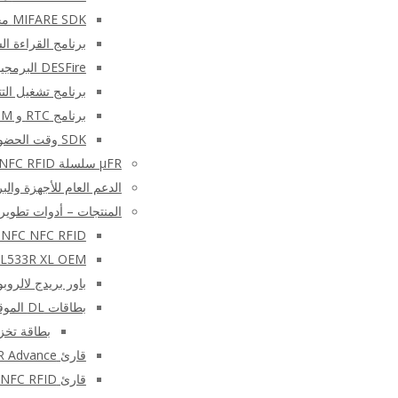
MIFARE SDK مجاني – متقدم
برنامج القراءة السريعة
DESFire البرمجيات SDK التجريبي
برنامج تشغيل التتا
برنامج RTC و EEPROM
SDK وقت الحضور ل TWR و XRCa
μFR سلسلة NFC RFID قارئ الكاتب الأجهزة
الدعم العام للأجهزة والب
المنتجات – أدوات تطوير FC RFID
 – libNFC NFC RFID
L533R XL OEM
باور بريدج لالروبوت
بطاقات DL الموقعة
بطاقة تخزين M48CR
قارئ NFC – μFR Advance
قارئ NFC RFID الكاتب – μFR CS الكلاسيكية