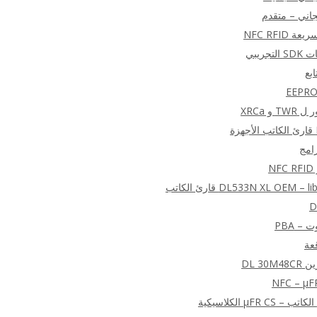
 NFC RFID
بع
رامج
N
DL533N XL OEM قارئ الكاتب
D
 – PBA
DL 30