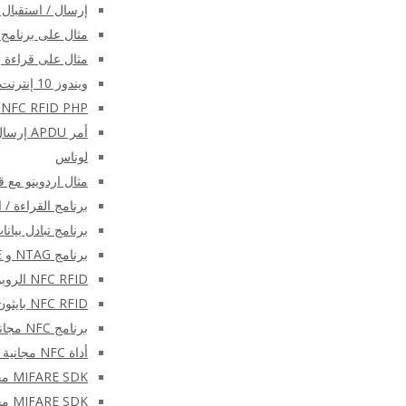
إرسال / استقبال أوامر NFC APDU على Android با
مثال على برنامج وحدة 
مثال على قراءة بطا
ويندوز 10 إنترنت الأشياء الأساسية C ++ و C # SDK
NFC RFID PHP جافا التطبيق الصغير وجافا سكريبت
أمر APDU إرسال/تلقي C++ SDK
لوناس
مثال اردوينو مع قارئ μFR NFC و
برنامج القراءة / الكتابة NDEF
برنامج تبادل بيانات NFC مع 
برنامج NTAG و MIFARE خفيف الوزن
NFC RFID الروبوت البرمجيات
NFC RFID بايثون البرمجيات مع SDK
برنامج NFC مجاني – منسق بطاقة μFR
أداة NFC مجانية – uFR2FileSystem
MIFARE SDK مجانا – أبسط
MIFARE SDK مجاني – بسيط