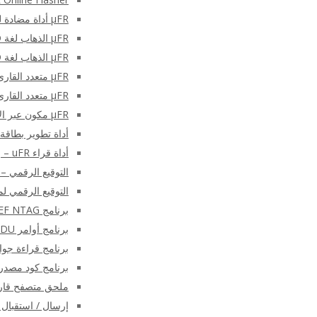
μFR أداة مضادة للتصادم – وحدة التحكم C
μFR الذهاب لغة NFC RFID البرمجيات
μFR الذهاب لغة NFC RFID البرمجيات
μFR متعدد القارئ C # SDK – قارئ / كاتب μFR C برنامج شارب SDK
μFR متعدد القارئ لازاروس SDK
μFR مكون عبر الإنترنت
أداة تطوير بطاقة SAM (وحدة التطبيق الآمن
أداة قراء uFR – برنامج إعداد قارئ / كاتب سلسلة μFR
التوقيع الرقمي – 
التوقيع الرقمي لملفات PDF باستخد
برنامج NFC NDEF NTAG®
برنامج أوامر APDU
برنامج قراءة جواز 
برنامج كود مصدر Desfire – قارئ NFC RFID كاتب SDK مج
ملحق متصفح قارئ NFC – الوظيفة الإضافية للمتصفح لقارئا
إرسال / استقبال أوامر NFC APDU على Android با