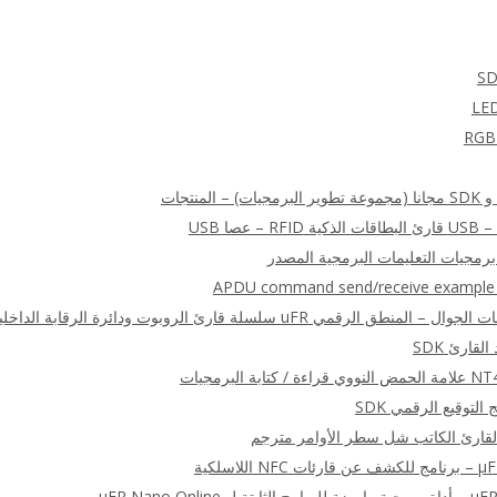
APDU command send/receive example (a
ة البرمجيات
للاسلكية
μFR Nano Onlin