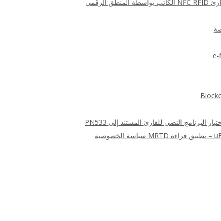
ق الرقمي
صة