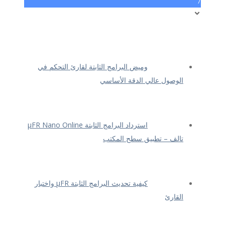
7
وميض البرامج الثابتة لقارئ التحكم في
الوصول عالي الدقة الأساسي
استرداد البرامج الثابتة μFR Nano Online
تالف – تطبيق سطح المكتب
كيفية تحديث البرامج الثابتة μFR واختبار
القارئ