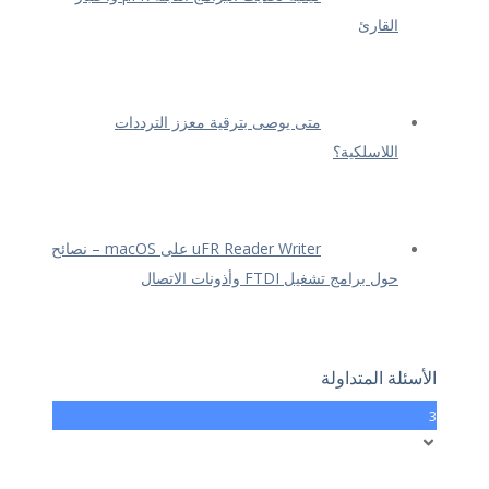
القارئ
متى يوصى بترقية معزز الترددات
اللاسلكية؟
uFR Reader Writer على macOS – نصائح
حول برامج تشغيل FTDI وأذونات الاتصال
الأسئلة المتداولة
3