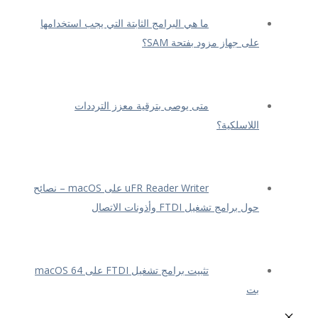
ما هي البرامج الثابتة التي يجب استخدامها
على جهاز مزود بفتحة SAM؟
متى يوصى بترقية معزز الترددات
اللاسلكية؟
uFR Reader Writer على macOS – نصائح
حول برامج تشغيل FTDI وأذونات الاتصال
تثبيت برامج تشغيل FTDI على macOS 64
بت