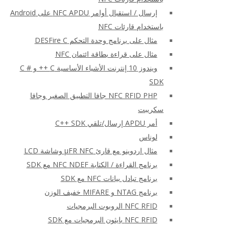
إرسال / استقبال أوامر NFC APDU على Android
باستخدام قارئات NFC
مثال على برنامج وحدة التحكم DESFire C
مثال على قراءة بطاقة ائتمان NFC
ويندوز 10 إنترنت الأشياء الأساسية C ++ و C #
SDK
NFC RFID PHP جافا التطبيق الصغير وجافا
سكريبت
أمر APDU إرسال/تلقي C++ SDK
لوناس
مثال اردوينو مع قارئ μFR NFC وشاشة LCD
برنامج القراءة / الكتابة NFC NDEF مع SDK
برنامج تبادل بيانات NFC مع SDK
برنامج NTAG و MIFARE خفيف الوزن
NFC RFID الروبوت البرمجيات
NFC RFID بايثون البرمجيات مع SDK