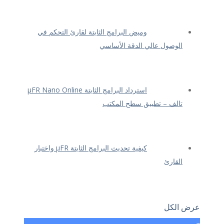
وميض البرامج الثابتة لقارئ التحكم في
الوصول عالي الدقة الأساسي
استرداد البرامج الثابتة μFR Nano Online
تالف – تطبيق سطح المكتب
كيفية تحديث البرامج الثابتة μFR واختبار
القارئ
عرض الكل