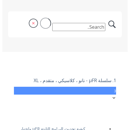
1. سلسلة μFR - نانو ، كلاسيكي ، متقدم ، XL
3
كيفية تحديث البرامج الثابتة μFR واختبار