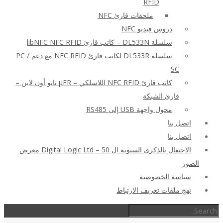
RFID
ملحقات قارئ NFC
دروس فيديو NFC
سلسلة DL533N – كاتب قارئ libNFC NFC RFID
سلسلة DL533R لكاتب قارئ NFC RFID مع دعم PC /
SC
كاتب قارئ NFC RFID اللاسلكي – μFR نانو أون لاين –
قارئ الشبكة
محول واجهة USB إلى RS485
اتصل بنا
اتصل بنا
الاحتفال بالذكرى السنوية ال 50 – Digital Logic Ltd معرض
الصور
سياسة الخصوصية
نهج ملفات تعريف الارتباط