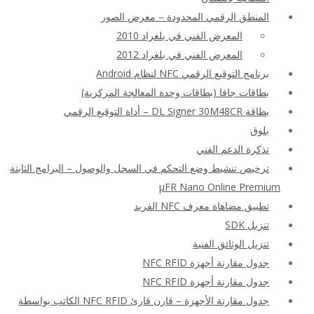
المنطق الرقمي المحدودة – معرض الصور
المعرض الفني في بلغراد 2010
المعرض الفني في بلغراد 2012
برنامج التوقيع الرقمي NFC لنظام Android
بطاقات جافا (بطاقات وحدة المعالجة المركزية)
بطاقة DL Signer 30M48CR – أداة التوقيع الرقمي
بلوق
تذكرة الدعم الفني
ترخيص تنشيط وضع التحكم في السجل والوصول – البرامج الثابتة
μFR Nano Online Premium
تطبيق مضاهاة معرف NFC الفريد
تنزيل SDK
تنزيل الوثائق الفنية
جدول مقارنة أجهزة NFC RFID
جدول مقارنة أجهزة NFC RFID
جدول مقارنة الأجهزة – قارن قارئ NFC RFID الكاتب بواسطة