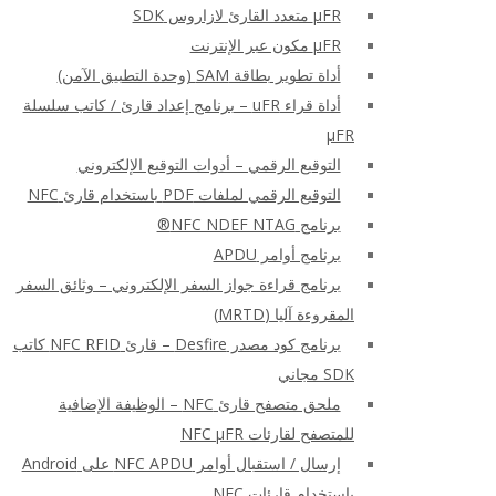
μFR متعدد القارئ لازاروس SDK
μFR مكون عبر الإنترنت
أداة تطوير بطاقة SAM (وحدة التطبيق الآمن)
أداة قراء uFR – برنامج إعداد قارئ / كاتب سلسلة
μFR
التوقيع الرقمي – أدوات التوقيع الإلكتروني
التوقيع الرقمي لملفات PDF باستخدام قارئ NFC
برنامج NFC NDEF NTAG®
برنامج أوامر APDU
برنامج قراءة جواز السفر الإلكتروني – وثائق السفر
المقروءة آليا (MRTD)
برنامج كود مصدر Desfire – قارئ NFC RFID كاتب
SDK مجاني
ملحق متصفح قارئ NFC – الوظيفة الإضافية
للمتصفح لقارئات NFC μFR
إرسال / استقبال أوامر NFC APDU على Android
باستخدام قارئات NFC