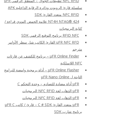
NFC RFID تطبيقات الجوال – المنطق الرقمي uFR
سلسلة قارئ الروبوت ودائرة الرقابة الداخلية APK
NFC RFID متعدد القارئ SDK
NT4H NTAG® 424 علامة الحمض النووي قراءة /
كتابة البرمجيات
RFID NFC برنامج التوقيع الرقمي SDK
uFR NFC RFD القارئ الكاتب شل سطر الأوامر
مترجم
μFR Online Finder – برنامج للكشف عن قارئات
NFC اللاسلكية
μFR Online Flasher – أداة برمجية وامضة للبرامج
الثابتة ل μFR Nano Online
μFR أداة مضادة للتصادم – وحدة التحكم C
μFR الذهاب لغة NFC RFID البرمجيات
μFR الذهاب لغة NFC RFID البرمجيات
μFR متعدد القارئ C # SDK – قارئ / كاتب μFR C
برنامج شارب SDK