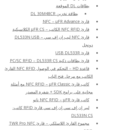
بطاقات DL الموقعة
بطاقة تخزين DL 30M48CR
قارئ NFC – μFR Advance
قارئ NFC RFID الكاتب – μFR CS الكلاسيكية
قارئ NFC ليب إن إف سي – DL533N USB
دونجل
قارئ USB DL533R
قارئ بطاقات ذكية PC/SC RFID – DL533R CS
قاعدة HD – التحكم في الوصول NFC RFID القارئ
الكاتب مع مرحل فتح الباب
كاتب قارئ NFC RFID – μFR Classic مع أمثلة
مجانية على برامج SDK + شفرة المصدر
كاتب قارئ NFC RFID – μFR نانو
ليبر إن إف سي إن إف سي قارئ RFID كاتب-
DL533N CS
مجموع القارئ اللاسلكي – قارئ TWR Pro NFC