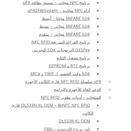
برنامج NFC مجاني – منسق بطاقة μFR
أداة NFC مجانية – uFR2FileSystem
MIFARE SDK مجانا – أبسط
MIFARE SDK مجاني – بسيط
MIFARE SDK مجاني – متقدم
برنامج القراءة السريعة NFC RFID
DESFire البرمجيات SDK التجريبي
برنامج تشغيل التتابع
برنامج RTC و EEPROM
SDK وقت الحضور ل TWR و XRCa
μFR سلسلة NFC RFID قارئ الكاتب الأجهزة
الدعم العام للأجهزة والبرامج
المنتجات – أدوات تطوير NFC RFID
DL533N XL OEM – libNFC NFC RFID قارئ
الكاتب
DL533R XL OEM
باور بريدج لالروبوت – PBA