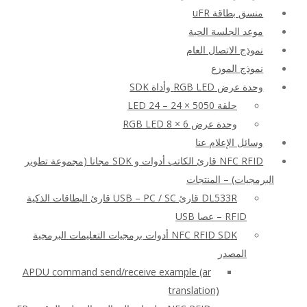
منسق بطاقة uFR
موعد الجلسة الحية
نموذج الاتصال العام
نموذج الموزع
وحدة عرض RGB LED وأداة SDK
حلقة LED 24 – 24 × 5050
وحدة عرض RGB LED 8 × 6
وسائل الإعلام عنا
NFC RFID قارئ الكاتب أدوات و SDK مجانا (مجموعة تطوير
البرمجيات) – المنتجات
DL533R قارئ USB – PC / SC قارئ البطاقات الذكية
RFID – عصا USB
NFC RFID SDK أدوات برمجيات التعليمات البرمجية
المصدر
APDU command send/receive example (ar
translation)