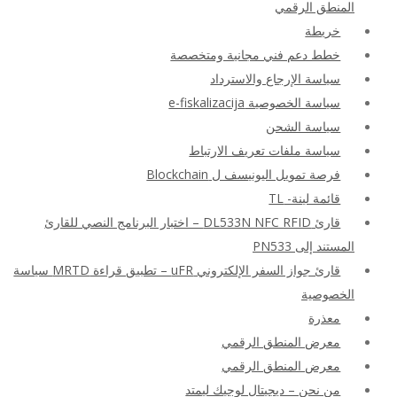
المنطق الرقمي
خريطة
خطط دعم فني مجانية ومتخصصة
سياسة الإرجاع والاسترداد
سياسة الخصوصية e-fiskalizacija
سياسة الشحن
سياسة ملفات تعريف الارتباط
فرصة تمويل اليونيسف ل Blockchain
قائمة لينة- TL
قارئ DL533N NFC RFID – اختبار البرنامج النصي للقارئ
المستند إلى PN533
قارئ جواز السفر الإلكتروني uFR – تطبيق قراءة MRTD سياسة
الخصوصية
معذرة
معرض المنطق الرقمي
معرض المنطق الرقمي
من نحن – ديجيتال لوجيك ليمتد