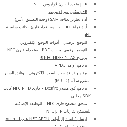
μFR متعدد القارئ لازاروس SDK
μFR مكون عبر الإنترنت
أداة تطوير بطاقة SAM (وحدة التطبيق الآمن)
أداة قراء uFR – برنامج إعداد قارئ / كاتب سلسلة
μFR
التوقيع الرقمي – أدوات التوقيع الإلكتروني
التوقيع الرقمي لملفات PDF باستخدام قارئ NFC
برنامج NFC NDEF NTAG®
برنامج أوامر APDU
برنامج قراءة جواز السفر الإلكتروني – وثائق السفر
المقروءة آليا (MRTD)
برنامج كود مصدر Desfire – قارئ NFC RFID كاتب
SDK مجاني
ملحق متصفح قارئ NFC – الوظيفة الإضافية
للمتصفح لقارئات NFC μFR
إرسال / استقبال أوامر NFC APDU على Android
باستخدام قارئات NFC