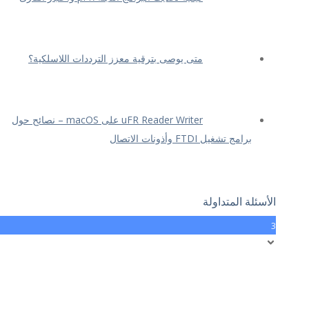
متى يوصى بترقية معزز الترددات اللاسلكية؟
uFR Reader Writer على macOS – نصائح حول
برامج تشغيل FTDI وأذونات الاتصال
الأسئلة المتداولة
3