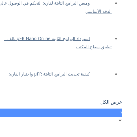
وميض البرامج الثابتة لقارئ التحكم في الوصول عالي
الدقة الأساسي
استرداد البرامج الثابتة μFR Nano Online تالف –
تطبيق سطح المكتب
كيفية تحديث البرامج الثابتة μFR واختبار القارئ
عرض الكل
7