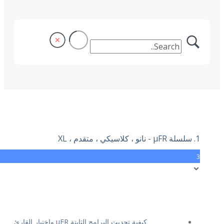
1. سلسلة μFR - نانو ، كلاسيكي ، متقدم ، XL
3
كيفية تحديث البرامج الثابتة μFR واختبار القارئ