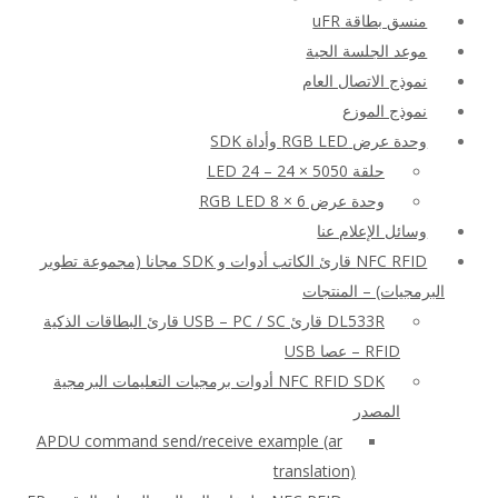
منسق بطاقة uFR
موعد الجلسة الحية
نموذج الاتصال العام
نموذج الموزع
وحدة عرض RGB LED وأداة SDK
حلقة LED 24 – 24 × 5050
وحدة عرض RGB LED 8 × 6
وسائل الإعلام عنا
NFC RFID قارئ الكاتب أدوات و SDK مجانا (مجموعة تطوير
البرمجيات) – المنتجات
DL533R قارئ USB – PC / SC قارئ البطاقات الذكية
RFID – عصا USB
NFC RFID SDK أدوات برمجيات التعليمات البرمجية
المصدر
APDU command send/receive example (ar
translation)