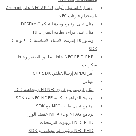
إرسال / استقبال أوامر NFC APDU على Android
باستخدام قارئات NFC
مثال على برنامج وحدة التحكم DESFire C
مثال على قراءة بطاقة ائتمان NFC
ويندوز 10 إنترنت الأشياء الأساسية C ++ و C #
SDK
NFC RFID PHP جافا التطبيق الصغير وجافا
سكريبت
أمر APDU إرسال/تلقي C++ SDK
لوناس
مثال اردوينو مع قارئ μFR NFC وشاشة LCD
برنامج القراءة / الكتابة NFC NDEF مع SDK
برنامج تبادل بيانات NFC مع SDK
برنامج NTAG و MIFARE خفيف الوزن
NFC RFID الروبوت البرمجيات
NFC RFID بايثون البرمجيات مع SDK