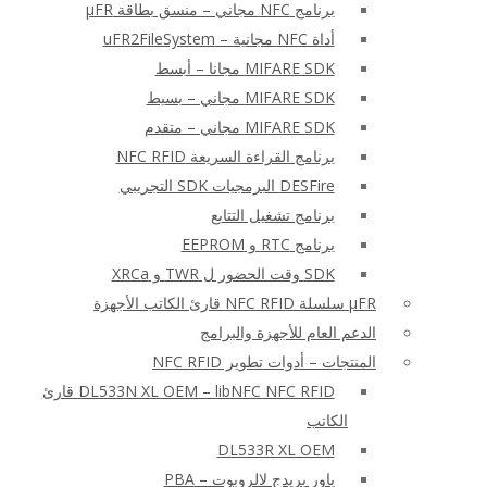
برنامج NFC مجاني – منسق بطاقة μFR
أداة NFC مجانية – uFR2FileSystem
MIFARE SDK مجانا – أبسط
MIFARE SDK مجاني – بسيط
MIFARE SDK مجاني – متقدم
برنامج القراءة السريعة NFC RFID
DESFire البرمجيات SDK التجريبي
برنامج تشغيل التتابع
برنامج RTC و EEPROM
SDK وقت الحضور ل TWR و XRCa
μFR سلسلة NFC RFID قارئ الكاتب الأجهزة
الدعم العام للأجهزة والبرامج
المنتجات – أدوات تطوير NFC RFID
DL533N XL OEM – libNFC NFC RFID قارئ
الكاتب
DL533R XL OEM
باور بريدج لالروبوت – PBA