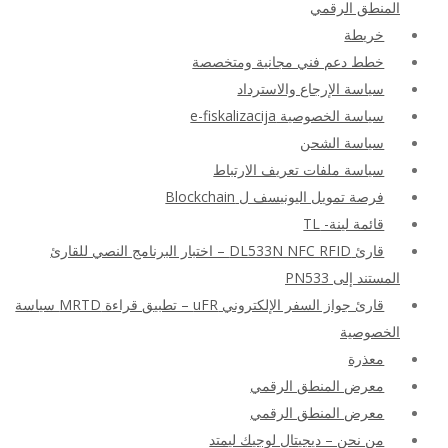
المنطق الرقمي
خريطة
خطط دعم فني مجانية ومتخصصة
سياسة الإرجاع والاسترداد
سياسة الخصوصية e-fiskalizacija
سياسة الشحن
سياسة ملفات تعريف الارتباط
فرصة تمويل اليونيسف ل Blockchain
قائمة لينة- TL
قارئ DL533N NFC RFID – اختبار البرنامج النصي للقارئ
المستند إلى PN533
قارئ جواز السفر الإلكتروني uFR – تطبيق قراءة MRTD سياسة
الخصوصية
معذرة
معرض المنطق الرقمي
معرض المنطق الرقمي
من نحن – ديجيتال لوجيك ليمتد