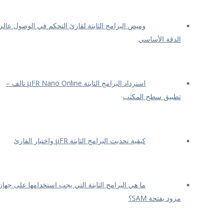
وميض البرامج الثابتة لقارئ التحكم في الوصول عالي
الدقة الأساسي
استرداد البرامج الثابتة μFR Nano Online تالف –
تطبيق سطح المكتب
كيفية تحديث البرامج الثابتة μFR واختبار القارئ
ما هي البرامج الثابتة التي يجب استخدامها على جهاز
مزود بفتحة SAM؟