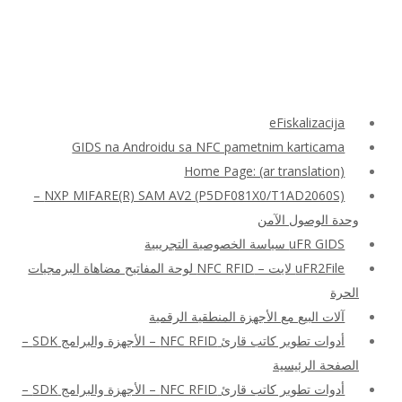
eFiskalizacija
GIDS na Androidu sa NFC pametnim karticama
Home Page: (ar translation)
NXP MIFARE(R) SAM AV2 (P5DF081X0/T1AD2060S) –
وحدة الوصول الآمن
uFR GIDS سياسة الخصوصية التجريبية
uFR2File لايت – NFC RFID لوحة المفاتيح مضاهاة البرمجيات
الحرة
آلات البيع مع الأجهزة المنطقية الرقمية
أدوات تطوير كاتب قارئ NFC RFID – الأجهزة والبرامج SDK –
الصفحة الرئيسية
أدوات تطوير كاتب قارئ NFC RFID – الأجهزة والبرامج SDK –