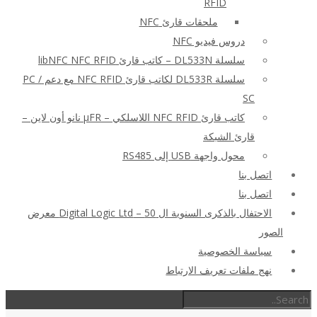
RFID
ملحقات قارئ NFC
دروس فيديو NFC
سلسلة DL533N – كاتب قارئ libNFC NFC RFID
سلسلة DL533R لكاتب قارئ NFC RFID مع دعم PC /
SC
كاتب قارئ NFC RFID اللاسلكي – μFR نانو أون لاين –
قارئ الشبكة
محول واجهة USB إلى RS485
اتصل بنا
اتصل بنا
الاحتفال بالذكرى السنوية ال 50 – Digital Logic Ltd معرض
الصور
سياسة الخصوصية
نهج ملفات تعريف الارتباط