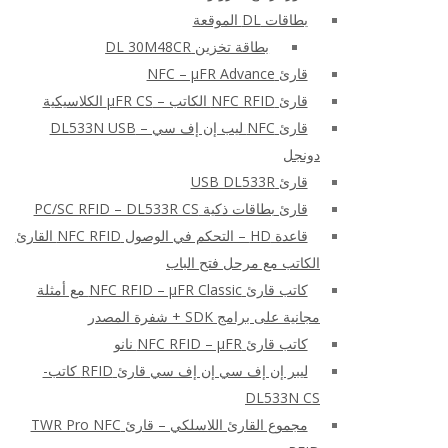
بطاقات DL الموقعة
بطاقة تخزين DL 30M48CR
قارئ NFC – μFR Advance
قارئ NFC RFID الكاتب – μFR CS الكلاسيكية
قارئ NFC ليب إن إف سي – DL533N USB
دونجل
قارئ USB DL533R
قارئ بطاقات ذكية PC/SC RFID – DL533R CS
قاعدة HD – التحكم في الوصول NFC RFID القارئ
الكاتب مع مرحل فتح الباب
كاتب قارئ NFC RFID – μFR Classic مع أمثلة
مجانية على برامج SDK + شفرة المصدر
كاتب قارئ NFC RFID – μFR نانو
ليبر إن إف سي إن إف سي قارئ RFID كاتب-
DL533N CS
مجموع القارئ اللاسلكي – قارئ TWR Pro NFC