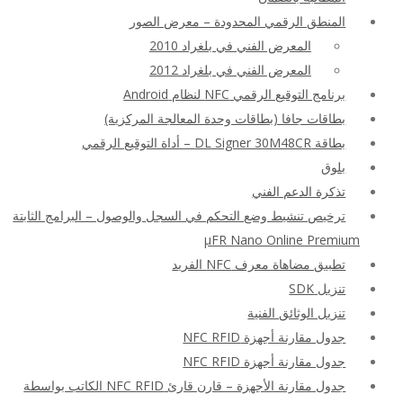
المنطق الرقمي المحدودة – معرض الصور
المعرض الفني في بلغراد 2010
المعرض الفني في بلغراد 2012
برنامج التوقيع الرقمي NFC لنظام Android
بطاقات جافا (بطاقات وحدة المعالجة المركزية)
بطاقة DL Signer 30M48CR – أداة التوقيع الرقمي
بلوق
تذكرة الدعم الفني
ترخيص تنشيط وضع التحكم في السجل والوصول – البرامج الثابتة
μFR Nano Online Premium
تطبيق مضاهاة معرف NFC الفريد
تنزيل SDK
تنزيل الوثائق الفنية
جدول مقارنة أجهزة NFC RFID
جدول مقارنة أجهزة NFC RFID
جدول مقارنة الأجهزة – قارن قارئ NFC RFID الكاتب بواسطة