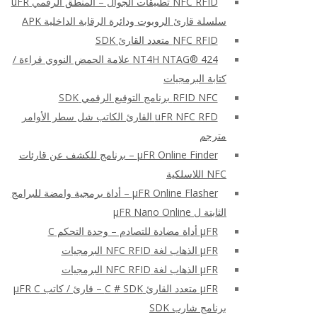
NFC RFID تطبيقات الجوال – المنطق الرقمي uFR
سلسلة قارئ الروبوت ودائرة الرقابة الداخلية APK
NFC RFID متعدد القارئ SDK
NT4H NTAG® 424 علامة الحمض النووي قراءة /
كتابة البرمجيات
RFID NFC برنامج التوقيع الرقمي SDK
uFR NFC RFD القارئ الكاتب شل سطر الأوامر
مترجم
μFR Online Finder – برنامج للكشف عن قارئات
NFC اللاسلكية
μFR Online Flasher – أداة برمجية وامضة للبرامج
الثابتة ل μFR Nano Online
μFR أداة مضادة للتصادم – وحدة التحكم C
μFR الذهاب لغة NFC RFID البرمجيات
μFR الذهاب لغة NFC RFID البرمجيات
μFR متعدد القارئ C # SDK – قارئ / كاتب μFR C
برنامج شارب SDK