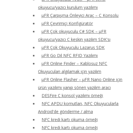
okuyucu/yazıcı kurulum yazılımı
μFR Çarpışma Önleyici Araç – C Konsolu
μFR Çevrimiçi Konfigüratör
μFR Çok okuyuculu C# SDK – μFR
okuyucu/yazıcı C keskin yazılım SDK'sı
μFR Çok Okuyuculu Lazarus SDK
μFR Go Dil NFC RFID Yazılımı
μFR Online Finder – Kablosuz NFC
Okuyucuları algılamak için yazılım
μFR Online Flasher – μFR Nano Online için
ürün yazılımı yanıp sönen yazılım aracı
DESFire C konsol yazılımı örneği
NFC APDU komutları, NFC Okuyucularla
Android'de gönderme / alma
NFC kredi kartı okuma örneği
NFC kredi kartı okuma örneği