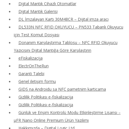
Dijital Mantık Cihazlı Otomatlar
Dijital Mantık Galerisi
DL İmzalayan Kartı 30M48CR – Dijital imza aracı
DL533N NFC RFID OKUYUCU – PN533 Tabanlı Okuyucu
için Test Komut Dosyası
Donanım Karşılaştırma Tablosu – NFC RFID Okuyucu
Yazıcısını Dijital Mantığa Göre Karşılaştırın
eFiskalizacija
ElectrOnTheRun
Garanti Talebi
Genel iletişim formu
GIDS na Androidu sa NFC pametnim karticama
Gizlilik Politikası e-fiskalizacija
Gizlilik Politikası e-fiskalizacija
Günlük ve Erişim Kontrolü Modu Etkinleştirme Lisansı –
μFR Nano Online Premium Ürün Yazılımı
Hakkımızda – Digital Logic Ltd