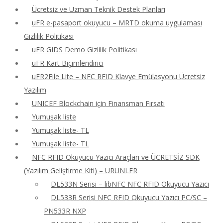
Ücretsiz ve Uzman Teknik Destek Planları
uFR e-pasaport okuyucu – MRTD okuma uygulaması
Gizlilik Politikası
uFR GIDS Demo Gizlilik Politikası
uFR Kart Biçimlendirici
uFR2File Lite – NFC RFID Klavye Emülasyonu Ücretsiz
Yazılım
UNICEF Blockchain için Finansman Fırsatı
Yumuşak liste
Yumuşak liste- TL
Yumuşak liste- TL
NFC RFID Okuyucu Yazıcı Araçları ve ÜCRETSİZ SDK
(Yazılım Geliştirme Kiti) – ÜRÜNLER
DL533N Serisi – libNFC NFC RFID Okuyucu Yazıcı
DL533R Serisi NFC RFID Okuyucu Yazıcı PC/SC –
PN533R NXP