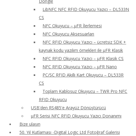
Dongle
LibNFC NFC RFID Okuyucu Yazıcı – DL533N
CS
NFC Okuyucu – μFR İlerlemesi
NFC Okuyucu Aksesuarları
NFC RFID Okuyucu Yazıcı – ücretsiz SDK +
kaynak kodu yazılım örnekleri ile μFR Klasik
NFC RFID Okuyucu Yazıcı – μFR Klasik CS
NFC RFID Okuyucu Yazıcı – μFR Nano
PC/SC RFID Akıllı Kart Okuyucu – DL533R
CS
Toplam Kablosuz Okuyucu – TWR Pro NFC
RFID Okuyucu
USB'den RS485'e Arayüz Dönüştürücü
μFR Serisi NFC RFID Okuyucu Yazıcı Donanımı
Bize ulaşın
50. Yıl Kutlaması -Digital Logic Ltd Fotoğraf Galerisi