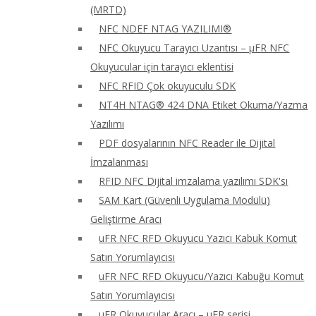
(MRTD)
NFC NDEF NTAG YAZILIMI®
NFC Okuyucu Tarayıcı Uzantısı – μFR NFC
Okuyucular için tarayıcı eklentisi
NFC RFID Çok okuyuculu SDK
NT4H NTAG® 424 DNA Etiket Okuma/Yazma
Yazılımı
PDF dosyalarının NFC Reader ile Dijital
İmzalanması
RFID NFC Dijital imzalama yazılımı SDK'sı
SAM Kart (Güvenli Uygulama Modülü)
Geliştirme Aracı
uFR NFC RFD Okuyucu Yazıcı Kabuk Komut
Satırı Yorumlayıcısı
uFR NFC RFD Okuyucu/Yazıcı Kabuğu Komut
Satırı Yorumlayıcısı
uFR Okuyucular Aracı – μFR serisi