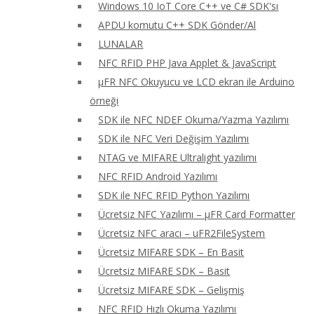
Windows 10 IoT Core C++ ve C# SDK'sı
APDU komutu C++ SDK Gönder/Al
LUNALAR
NFC RFID PHP Java Applet & JavaScript
μFR NFC Okuyucu ve LCD ekran ile Arduino
örneği
SDK ile NFC NDEF Okuma/Yazma Yazılımı
SDK ile NFC Veri Değişim Yazılımı
NTAG ve MIFARE Ultralight yazılımı
NFC RFID Android Yazılımı
SDK ile NFC RFID Python Yazılımı
Ücretsiz NFC Yazılımı – μFR Card Formatter
Ücretsiz NFC aracı – uFR2FileSystem
Ücretsiz MIFARE SDK – En Basit
Ücretsiz MIFARE SDK – Basit
Ücretsiz MIFARE SDK – Gelişmiş
NFC RFID Hızlı Okuma Yazılımı