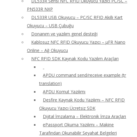
DL533R Serisi NFC RFID Okuyucu Yazıcı PC/SC –
PN533R NXP
DL533R USB Okuyucu – PC/SC RFID Akıllı Kart
Okuyucu – USB Çubuğu
Donanım ve yazılım genel desteği
Kablosuz NFC RFID Okuyucu Yazıcı – μFR Nano
Online – Ağ Okuyucu
NFC RFID SDK Kaynak Kodu Yazılım Araçları
APDU command send/receive example (tr
translation)
APDU Komut Yazılımı
Desfire Kaynak Kodu Yazılımı – NFC RFID
Okuyucu Yazıcı Ücretsiz SDK
Dijital İmzalama – Elektronik İmza Araçları
ePassport Okuma Yazılımı – Makine
Tarafından Okunabilir Seyahat Belgeleri