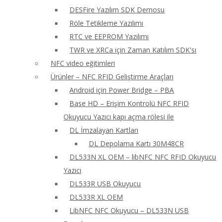
DESFire Yazılım SDK Demosu
Röle Tetikleme Yazılımı
RTC ve EEPROM Yazılımı
TWR ve XRCa için Zaman Katılım SDK'sı
NFC video eğitimleri
Ürünler – NFC RFID Geliştirme Araçları
Android için Power Bridge – PBA
Base HD – Erişim Kontrolü NFC RFID
Okuyucu Yazıcı kapı açma rölesi ile
DL İmzalayan Kartları
DL Depolama Kartı 30M48CR
DL533N XL OEM – libNFC NFC RFID Okuyucu
Yazıcı
DL533R USB Okuyucu
DL533R XL OEM
LibNFC NFC Okuyucu – DL533N USB