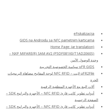
eFiskalizacija
GIDS na Androidu sa NFC pametnim karticama
Home Page: (ar translation)
NXP MIFARE(R) SAM AV2 (P5DF081X0/T1AD2060S) –
وحدة الوصول الآمن
uFR GIDS سياسة الخصوصية التجريبية
uFR2File لايت – NFC RFID لوحة المفاتيح مضاهاة البرمجيات
الحرة
آلات البيع مع الأجهزة المنطقية الرقمية
أدوات تطوير كاتب قارئ NFC RFID – الأجهزة والبرامج SDK –
الصفحة الرئيسية
أدوات تطوير كاتب قارئ NFC RFID – الأجهزة والبرامج SDK –