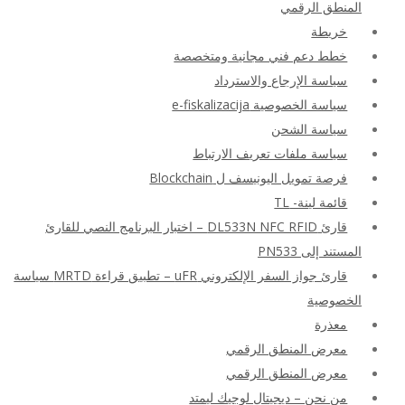
المنطق الرقمي
خريطة
خطط دعم فني مجانية ومتخصصة
سياسة الإرجاع والاسترداد
سياسة الخصوصية e-fiskalizacija
سياسة الشحن
سياسة ملفات تعريف الارتباط
فرصة تمويل اليونيسف ل Blockchain
قائمة لينة- TL
قارئ DL533N NFC RFID – اختبار البرنامج النصي للقارئ
المستند إلى PN533
قارئ جواز السفر الإلكتروني uFR – تطبيق قراءة MRTD سياسة
الخصوصية
معذرة
معرض المنطق الرقمي
معرض المنطق الرقمي
من نحن – ديجيتال لوجيك ليمتد