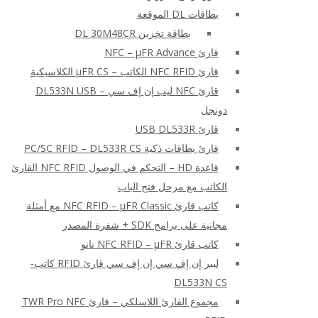
بطاقات DL الموقعة
بطاقة تخزين DL 30M48CR
قارئ NFC – μFR Advance
قارئ NFC RFID الكاتب – μFR CS الكلاسيكية
قارئ NFC ليب إن إف سي – DL533N USB
دونجل
قارئ USB DL533R
قارئ بطاقات ذكية PC/SC RFID – DL533R CS
قاعدة HD – التحكم في الوصول NFC RFID القارئ
الكاتب مع مرحل فتح الباب
كاتب قارئ NFC RFID – μFR Classic مع أمثلة
مجانية على برامج SDK + شفرة المصدر
كاتب قارئ NFC RFID – μFR نانو
ليبر إن إف سي إن إف سي قارئ RFID كاتب-
DL533N CS
مجموع القارئ اللاسلكي – قارئ TWR Pro NFC