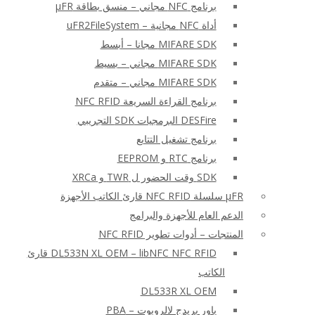
برنامج NFC مجاني – منسق بطاقة μFR
أداة NFC مجانية – uFR2FileSystem
MIFARE SDK مجانا – أبسط
MIFARE SDK مجاني – بسيط
MIFARE SDK مجاني – متقدم
برنامج القراءة السريعة NFC RFID
DESFire البرمجيات SDK التجريبي
برنامج تشغيل التتابع
برنامج RTC و EEPROM
SDK وقت الحضور ل TWR و XRCa
μFR سلسلة NFC RFID قارئ الكاتب الأجهزة
الدعم العام للأجهزة والبرامج
المنتجات – أدوات تطوير NFC RFID
DL533N XL OEM – libNFC NFC RFID قارئ
الكاتب
DL533R XL OEM
باور بريدج لالروبوت – PBA