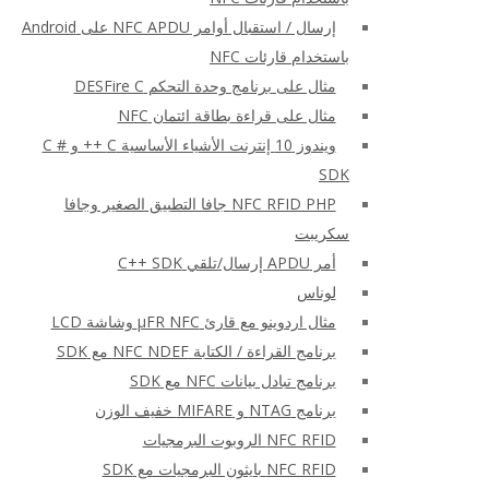
إرسال / استقبال أوامر NFC APDU على Android
باستخدام قارئات NFC
مثال على برنامج وحدة التحكم DESFire C
مثال على قراءة بطاقة ائتمان NFC
ويندوز 10 إنترنت الأشياء الأساسية C ++ و C #
SDK
NFC RFID PHP جافا التطبيق الصغير وجافا
سكريبت
أمر APDU إرسال/تلقي C++ SDK
لوناس
مثال اردوينو مع قارئ μFR NFC وشاشة LCD
برنامج القراءة / الكتابة NFC NDEF مع SDK
برنامج تبادل بيانات NFC مع SDK
برنامج NTAG و MIFARE خفيف الوزن
NFC RFID الروبوت البرمجيات
NFC RFID بايثون البرمجيات مع SDK