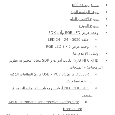
منسق بطاقة uFR
موعد الجلسة الحية
نموذج الاتصال العام
نموذج الموزع
وحدة عرض RGB LED وأداة SDK
حلقة LED 24 – 24 × 5050
وحدة عرض RGB LED 8 × 6
وسائل الإعلام عنا
NFC RFID قارئ الكاتب أدوات و SDK مجانا (مجموعة تطوير
البرمجيات) – المنتجات
DL533R قارئ USB – PC / SC قارئ البطاقات الذكية
RFID – عصا USB
NFC RFID SDK أدوات برمجيات التعليمات البرمجية
المصدر
APDU command send/receive example (ar
translation)