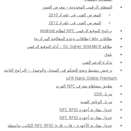
المنطق الرقمي المحدودة – معرض الصور
المعرض الفني في بلغراد 2010
المعرض الفني في بلغراد 2012
برنامج التوقيع الرقمي NFC لنظام Android
بطاقات جافا (بطاقات وحدة المعالجة المركزية)
بطاقة DL Signer 30M48CR – أداة التوقيع الرقمي
بلوق
تذكرة الدعم الفني
ترخيص تنشيط وضع التحكم في السجل والوصول – البرامج الثابتة
μFR Nano Online Premium
تطبيق مضاهاة معرف NFC الفريد
تنزيل SDK
تنزيل الوثائق الفنية
جدول مقارنة أجهزة NFC RFID
جدول مقارنة أجهزة NFC RFID
جدول مقارنة الأجهزة – قارن قارئ NFC RFID الكاتب بواسطة