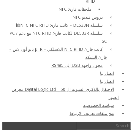
RFID
ملحقات قارئ NFC
دروس فيديو NFC
سلسلة DL533N – كاتب قارئ libNFC NFC RFID
سلسلة DL533R لكاتب قارئ NFC RFID مع دعم PC /
SC
كاتب قارئ NFC RFID اللاسلكي – μFR نانو أون لاين –
قارئ الشبكة
محول واجهة USB إلى RS485
اتصل بنا
اتصل بنا
الاحتفال بالذكرى السنوية ال 50 – Digital Logic Ltd معرض
الصور
سياسة الخصوصية
نهج ملفات تعريف الارتباط