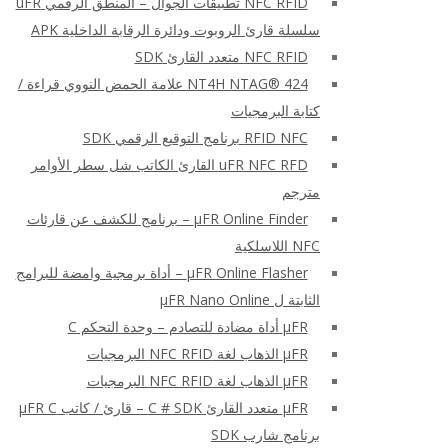
NFC RFID تطبيقات الجوال – المنطق الرقمي uFR
سلسلة قارئ الروبوت ودائرة الرقابة الداخلية APK
NFC RFID متعدد القارئ SDK
NT4H NTAG® 424 علامة الحمض النووي قراءة /
كتابة البرمجيات
RFID NFC برنامج التوقيع الرقمي SDK
uFR NFC RFD القارئ الكاتب شل سطر الأوامر
مترجم
μFR Online Finder – برنامج للكشف عن قارئات
NFC اللاسلكية
μFR Online Flasher – أداة برمجية وامضة للبرامج
الثابتة ل μFR Nano Online
μFR أداة مضادة للتصادم – وحدة التحكم C
μFR الذهاب لغة NFC RFID البرمجيات
μFR الذهاب لغة NFC RFID البرمجيات
μFR متعدد القارئ C # SDK – قارئ / كاتب μFR C
برنامج شارب SDK