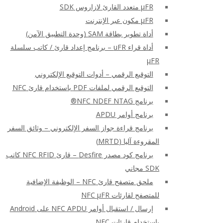
μFR متعدد القارئ لازاروس SDK
μFR مكون عبر الإنترنت
أداة تطوير بطاقة SAM (وحدة التطبيق الآمن)
أداة قراء uFR – برنامج إعداد قارئ / كاتب سلسلة
μFR
التوقيع الرقمي – أدوات التوقيع الإلكتروني
التوقيع الرقمي لملفات PDF باستخدام قارئ NFC
برنامج NFC NDEF NTAG®
برنامج أوامر APDU
برنامج قراءة جواز السفر الإلكتروني – وثائق السفر
المقروءة آليا (MRTD)
برنامج كود مصدر Desfire – قارئ NFC RFID كاتب
SDK مجاني
ملحق متصفح قارئ NFC – الوظيفة الإضافية
للمتصفح لقارئات NFC μFR
إرسال / استقبال أوامر NFC APDU على Android
باستخدام قارئات NFC