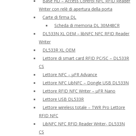
Base HD – Access Control NFC RFID Reader
Writer con relè di apertura della porta
Carte di firma DL
Scheda di memoria DL 30M48CR
DL533N XL OEM – libNFC NFC RFID Reader
Writer
DL533R XL OEM
Lettore di smart card RFID PC/SC – DL533R
CS
Lettore NFC – μFR Advance
Lettore NFC LibNFC – Dongle USB DL533N
Lettore RFID NFC Writer – μFR Nano
Lettore USB DL533R
Lettore wireless totale – TWR Pro Lettore
RFID NFC
LibNFC NFC RFID Reader Writer- DL533N
CS