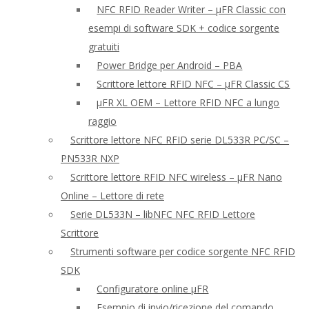
NFC RFID Reader Writer – μFR Classic con
esempi di software SDK + codice sorgente
gratuiti
Power Bridge per Android – PBA
Scrittore lettore RFID NFC – μFR Classic CS
μFR XL OEM – Lettore RFID NFC a lungo
raggio
Scrittore lettore NFC RFID serie DL533R PC/SC –
PN533R NXP
Scrittore lettore RFID NFC wireless – μFR Nano
Online – Lettore di rete
Serie DL533N – libNFC NFC RFID Lettore
Scrittore
Strumenti software per codice sorgente NFC RFID
SDK
Configuratore online μFR
Esempio di invio/ricezione del comando