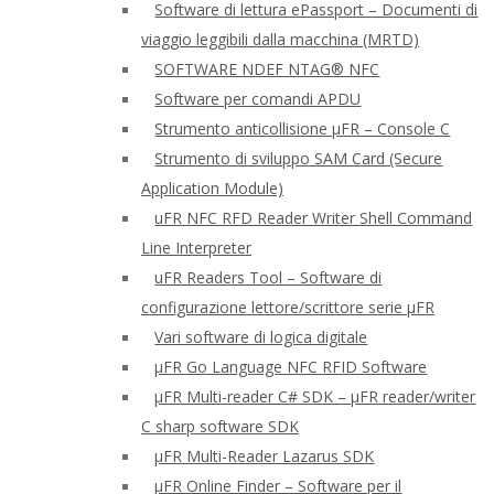
Software di lettura ePassport – Documenti di
viaggio leggibili dalla macchina (MRTD)
SOFTWARE NDEF NTAG® NFC
Software per comandi APDU
Strumento anticollisione μFR – Console C
Strumento di sviluppo SAM Card (Secure
Application Module)
uFR NFC RFD Reader Writer Shell Command
Line Interpreter
uFR Readers Tool – Software di
configurazione lettore/scrittore serie μFR
Vari software di logica digitale
μFR Go Language NFC RFID Software
μFR Multi-reader C# SDK – μFR reader/writer
C sharp software SDK
μFR Multi-Reader Lazarus SDK
μFR Online Finder – Software per il