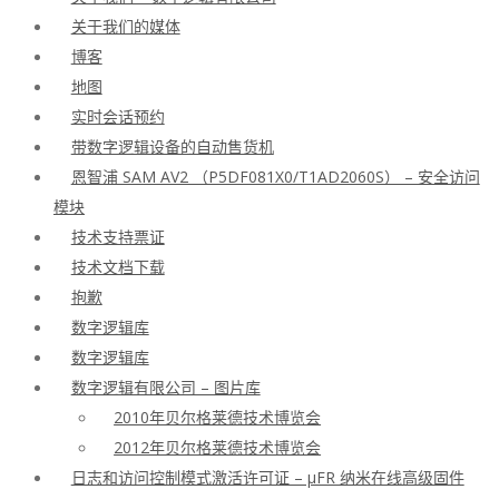
关于我们的媒体
博客
地图
实时会话预约
带数字逻辑设备的自动售货机
恩智浦 SAM AV2 （P5DF081X0/T1AD2060S） – 安全访问
模块
技术支持票证
技术文档下载
抱歉
数字逻辑库
数字逻辑库
数字逻辑有限公司 – 图片库
2010年贝尔格莱德技术博览会
2012年贝尔格莱德技术博览会
日志和访问控制模式激活许可证 – μFR 纳米在线高级固件