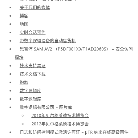
关于我们的媒体
博客
地图
实时会话预约
带数字逻辑设备的自动售货机
恩智浦 SAM AV2 （P5DF081X0/T1AD2060S） – 安全访问
模块
技术支持票证
技术文档下载
抱歉
数字逻辑库
数字逻辑库
数字逻辑有限公司 – 图片库
2010年贝尔格莱德技术博览会
2012年贝尔格莱德技术博览会
日志和访问控制模式激活许可证 – μFR 纳米在线高级固件