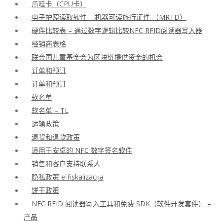
爪哇卡（CPU卡）
电子护照读取软件 – 机器可读旅行证件 （MRTD）
硬件比较表 – 通过数字逻辑比较NFC RFID阅读器写入器
经销商表格
联合国儿童基金会为区块链提供资金的机会
订单和预订
订单和预订
软名单
软名单 – TL
运输政策
退货和退款政策
适用于安卓的 NFC 数字签名软件
销售和客户支持联系人
隐私政策 e-fiskalizacija
饼干政策
NFC RFID 阅读器写入工具和免费 SDK（软件开发套件） –
产品