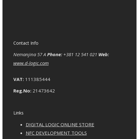
Contact Info
Nemanjina 57 A
Phone:
+381 12 541 021
Web:
www.d-logic.com
VAT:
111385444
Reg.No:
21473642
Links
DIGITAL LOGIC ONLINE STORE
NFC DEVELOPMENT TOOLS