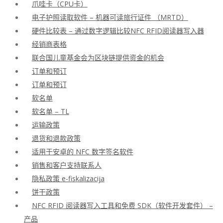
爪哇卡（CPU卡）
电子护照读取软件 – 机器可读旅行证件 （MRTD）
硬件比较表 – 通过数字逻辑比较NFC RFID阅读器写入器
经销商表格
联合国儿童基金会为区块链提供资金的机会
订单和预订
订单和预订
软名单
软名单 – TL
运输政策
退货和退款政策
适用于安卓的 NFC 数字签名软件
销售和客户支持联系人
隐私政策 e-fiskalizacija
饼干政策
NFC RFID 阅读器写入工具和免费 SDK（软件开发套件） –
产品