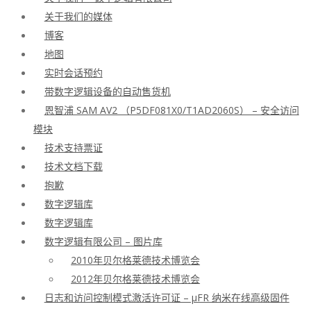
关于我们的媒体
博客
地图
实时会话预约
带数字逻辑设备的自动售货机
恩智浦 SAM AV2 （P5DF081X0/T1AD2060S） – 安全访问
模块
技术支持票证
技术文档下载
抱歉
数字逻辑库
数字逻辑库
数字逻辑有限公司 – 图片库
2010年贝尔格莱德技术博览会
2012年贝尔格莱德技术博览会
日志和访问控制模式激活许可证 – μFR 纳米在线高级固件