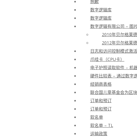
抱歉
数字逻辑库
数字逻辑库
数字逻辑有限公司 – 图
2010年贝尔格莱
2012年贝尔格莱
日志和访问控制模式激活许
爪哇卡（CPU卡）
电子护照读取软件 – 机
硬件比较表 – 通过数字逻
经销商表格
联合国儿童基金会为区
订单和预订
订单和预订
软名单
软名单 – TL
运输政策