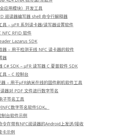
安全应用模块）开发工具
 RFD 阅读器编写器 shell 命令行解释器
工具 – μFR 系列读卡器/读写器设置软件
言 NFC RFID 软件
Reader Lazarus SDK
查找器 – 用于检测无线 NFC 读卡器的软件
配置器
 C# SDK – μFR 读写器 C 夏普软件 SDK
工具 – C 控制台
光器 – 用于μFR纳米在线的固件刷机软件工具
 阅读器对 PDF 文件进行数字签名
 电子签名工具
NFC数字签名软件SDK。
 C 控制台软件示例
U命令在带有NFC阅读器的Android上发送/接收
读卡示例