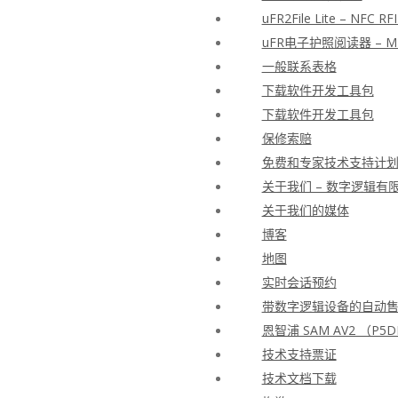
uFR2File Lite – N
uFR电子护照阅读器 –
一般联系表格
下载软件开发工具包
下载软件开发工具包
保修索赔
免费和专家技术支持计
关于我们 – 数字逻辑有
关于我们的媒体
博客
地图
实时会话预约
带数字逻辑设备的自动
恩智浦 SAM AV2 （P5D
技术支持票证
技术文档下载