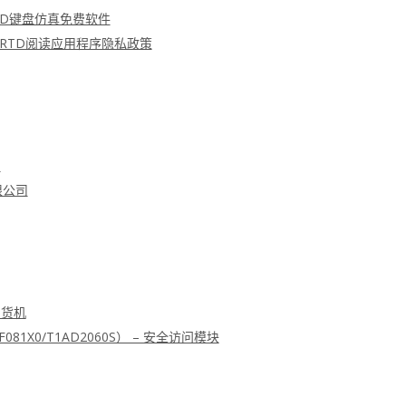
FC RFID键盘仿真免费软件
 MRTD阅读应用程序隐私政策
划
限公司
售货机
F081X0/T1AD2060S） – 安全访问模块