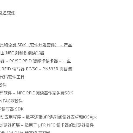
字签名软件
入工具和免费 SDK（软件开发套件） – 产品
 自由 NFC 射频识别读写器
卡器 – PC/SC RFID 智能卡读卡器 – U 盘
 RFID 读写器 PC/SC – PN533R 恩智浦
K 源代码软件工具
令软件
源代码软件 – NFC RFID阅读器作家免费SDK
 NTAG®软件
 多读写器 SDK
D移动应用程序 – 数字逻辑uFR系列阅读器安卓和iOSApk
浏览器扩展 – 适用于 μFR NFC 读卡器的浏览器插件
G® 424 DNA 标签读/写软件