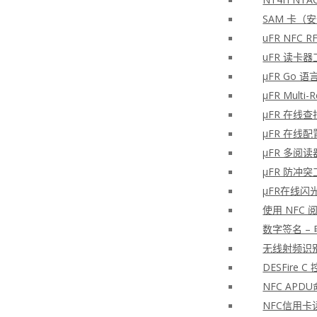
SAM 卡（
uFR NFC
uFR 读卡器
μFR Go 语
μFR Multi-
μFR 在线
μFR 在线
μFR 多阅读器
μFR 防冲突
μFR在线闪
使用 NFC
数字签名 –
无线射频识别
DESFire
NFC APD
NFC信用卡