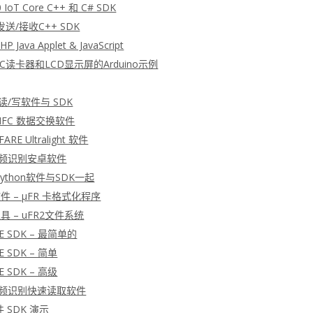
 IoT Core C++ 和 C# SDK
发送/接收C++ SDK
P Java Applet & JavaScript
FC读卡器和LCD显示屏的Arduino示例
 读/写软件与 SDK
 NFC 数据交换软件
ARE Ultralight 软件
射频识别安卓软件
 Python软件与SDK一起
软件 – μFR 卡格式化程序
工具 – uFR2文件系统
E SDK – 最简单的
E SDK – 简单
E SDK – 高级
射频识别快速读取软件
软件 SDK 演示