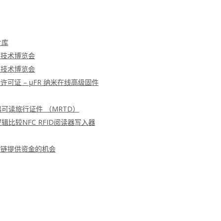
片库
德技术博览会
德技术博览会
可证 – μFR 纳米在线高级固件
器可读旅行证件 （MRTD）
辑比较NFC RFID阅读器写入器
块链提供资金的机会