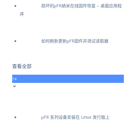
损坏的μFR纳米在线固件恢复 – 桌面应用程
序
如何刷新更新μFR固件并测试读取器
查看全部
74
μFR 系列设备安装在 Linux 发行版上