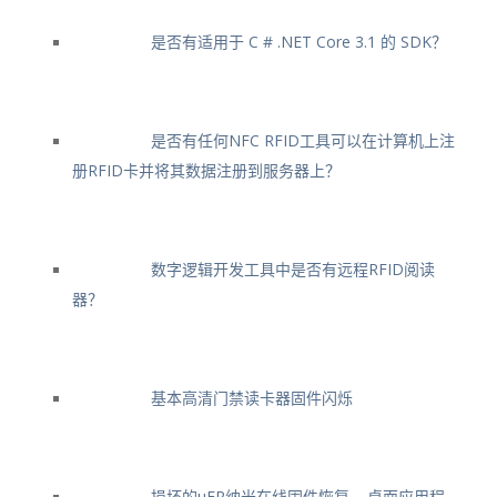
是否有适用于 C # .NET Core 3.1 的 SDK？
是否有任何NFC RFID工具可以在计算机上注
册RFID卡并将其数据注册到服务器上？
数字逻辑开发工具中是否有远程RFID阅读
器？
基本高清门禁读卡器固件闪烁
损坏的μFR纳米在线固件恢复 – 桌面应用程