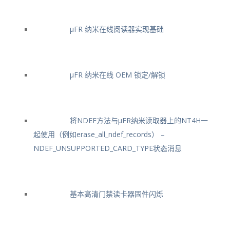
μFR 纳米在线阅读器实现基础
μFR 纳米在线 OEM 锁定/解锁
将NDEF方法与μFR纳米读取器上的NT4H一
起使用（例如erase_all_ndef_records） –
NDEF_UNSUPPORTED_CARD_TYPE状态消息
基本高清门禁读卡器固件闪烁