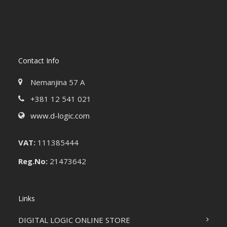
Contact Info
Nemanjina 57 A
+381 12 541 021
www.d-logic.com
VAT:
111385444
Reg.No:
21473642
Links
DIGITAL LOGIC ONLINE STORE